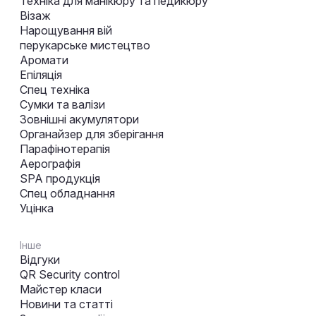
Техніка для манікюру та педикюру
Візаж
Нарощування вій
перукарське мистецтво
Аромати
Епіляція
Спец техніка
Сумки та валізи
Зовнішні акумулятори
Органайзер для зберігання
Парафінотерапія
Аерографія
SPA продукція
Спец обладнання
Уцінка
Інше
Відгуки
QR Security control
Майстер класи
Новини та статті