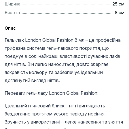
................................................................................................
Ширина
25 см
..................................................................................................
Висота
8 см
Опис
Гель-лак London Global Fashion 8 мл – це професійна
трифазна система гель-лакового покриття, що
поєднує в собі найкращі властивості сучасних лаків
для нігтів. Він легко наноситься, довго зберігає
яскравість кольору та забезпечує ідеальний
доглянутий вигляд нігтів.
Переваги гель-лаку London Global Fashion:
Ідеальний глянсовий блиск – нігті виглядають
бездоганно протягом усього періоду носіння.
Зручність у використанні – легке нанесення та зняття