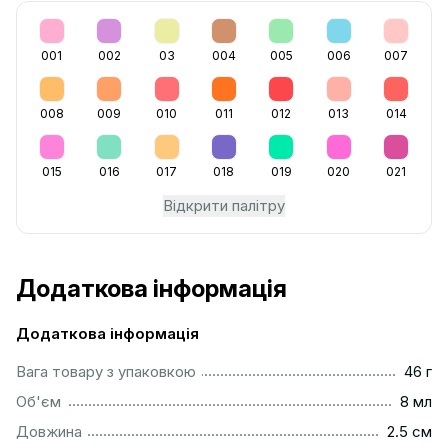
001
002
03
004
005
006
007
008
009
010
011
012
013
014
015
016
017
018
019
020
021
Відкрити палітру
Додаткова інформація
Додаткова інформація
...................................................................................................
Вага товару з упаковкою
46 г
..................................................................................................
Об'єм
8 мл
...............................................................................................
Довжина
2.5 см