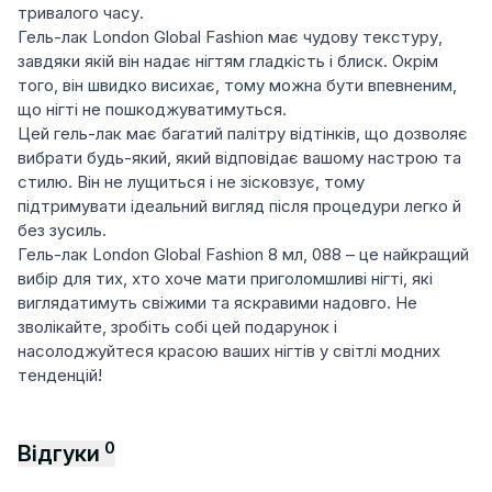
тривалого часу.
Гель-лак London Global Fashion має чудову текстуру,
завдяки якій він надає нігтям гладкість і блиск. Окрім
того, він швидко висихає, тому можна бути впевненим,
що нігті не пошкоджуватимуться.
Цей гель-лак має багатий палітру відтінків, що дозволяє
вибрати будь-який, який відповідає вашому настрою та
стилю. Він не лущиться і не зісковзує, тому
підтримувати ідеальний вигляд після процедури легко й
без зусиль.
Гель-лак London Global Fashion 8 мл, 088 – це найкращий
вибір для тих, хто хоче мати приголомшливі нігті, які
виглядатимуть свіжими та яскравими надовго. Не
зволікайте, зробіть собі цей подарунок і
насолоджуйтеся красою ваших нігтів у світлі модних
тенденцій!
0
Відгуки