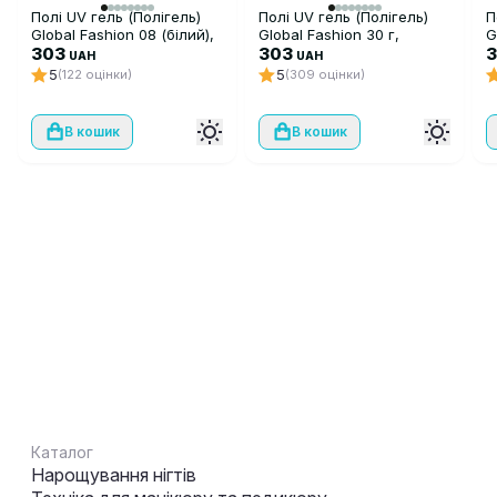
Полі UV гель (Полігель)
Полі UV гель (Полігель)
П
Global Fashion 08 (білий),
Global Fashion 30 г,
G
30 г
303
прозорий 09
303
UAH
UAH
5
5
(122 оцінки)
(309 оцінки)
В кошик
В кошик
Каталог
Нарощування нігтів