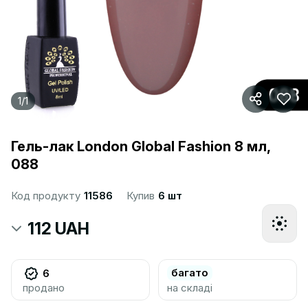
1
/
1
Гель-лак London Global Fashion 8 мл,
088
Код продукту
11586
Купив
6 шт
112 UAH
багато
6
продано
на складі