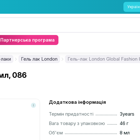
Україн
Партнерська програма
-лаки
Гель лак London
Гель-лак London Global Fashion 
 мл, 086
Додаткова інформація
..............................................................................................
Термін придатності
3years
..............................................................................................
Вага товару з упаковкою
46 г
..............................................................................................
Об'єм
8 мл