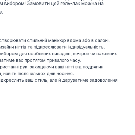
м вибором! Замовити цей гель-лак можна на
з.
а створювати стильний манікюр вдома або в салоні.
зайни нігтів та підкреслювати індивідуальність.
вибором для особливих випадків, вечірок чи важливих
уватиме вас протягом тривалого часу.
истанні рук, захищаючи ваші нігті від подряпин,
авіть після кількох днів носіння.
підкреслить ваш стиль, але й даруватиме задоволення