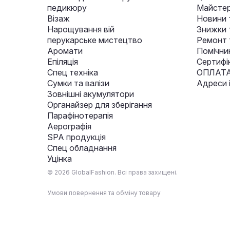
педикюру
Майстер
Візаж
Новини 
Нарощування вій
Знижки т
перукарське мистецтво
Ремонт 
Аромати
Помічни
Епіляція
Сертифі
Спец техніка
ОПЛАТА
Сумки та валізи
Адреси 
Зовнішні акумулятори
Органайзер для зберігання
Парафінотерапія
Аерографія
SPA продукція
Спец обладнання
Уцінка
© 2026 GlobalFashion. Всі права захищені.
Умови повернення та обміну товару