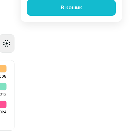
В кошик
008
016
024