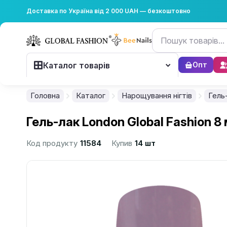
Доставка по Україна від 2 000 UAH — безкоштовно
Каталог товарів
Опт
Головна
Каталог
Нарощування нігтів
Гель
Гель-лак London Global Fashion 8
Код продукту
11584
Купив
14 шт
................................................................................................................
................................................................................................................
................................................................................................................