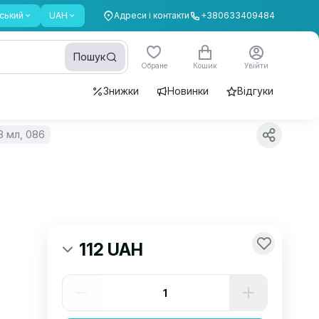
ський
UAH
Адреси і контакти
+380633409484
Пошук
Обране
Кошик
Увійти
Знижки
Новинки
Відгуки
8 мл, 086
112 UAH