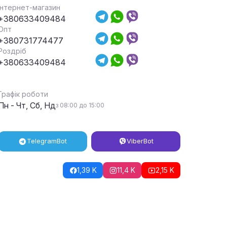
Інтернет-магазин
+380633409484
Опт
+380731774477
Роздріб
+380633409484
Графік роботи
Пн - Чт, Сб, Нд
з 08:00 до 15:00
Telegram
Bot
Viber
Bot
1,39 K
11,4 K
2,15 K