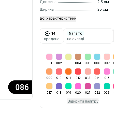
..............................................................................................
Довжина
2.5 см
..............................................................................................
Ширина
25 см
Всі характеристики
багато
14
продано
на складі
001
002
03
004
005
006
007
009
010
011
012
013
014
015
017
018
019
020
021
022
023
Відкрити палітру