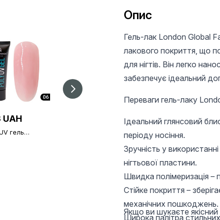
Опис
Гель-лак London Global F
лакового покриття, що по
для нігтів. Він легко нан
забезпечує ідеальний дог
Переваги гель-лаку Londo
 UAH
196 UAH
205 UAH
Ідеальний глянсовий блис
 UV гель
База для гель-лаку
Каучукова база для
періоду носіння.
гель) Global
Global Fashion,
гель-лаку Global
on 06, 30 г
Rubber Base Coat
Зручність у використанні
Fashion, Strong Lon
Without Chemicals 12
Lasting Base Coat, 1
нігтьової пластини.
мл
мл
Швидка полімеризація – 
Стійке покриття – зберіга
механічних пошкоджень.
Якщо ви шукаєте якісний 
Широка палітра стильних