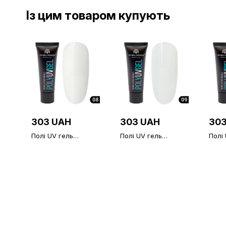
Із цим товаром купують
303 UAH
303 UAH
303
Полі UV гель
Полі UV гель
Полі
(Полігель) Global
(Полігель) Global
(Полі
Fashion 08 (білий),
Fashion 30 г,
Fashi
30 г
прозорий 09