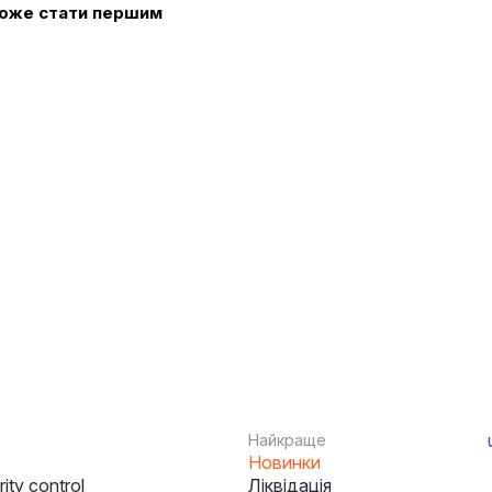
 може стати першим
Найкраще
Новинки
ity control
Ліквідація