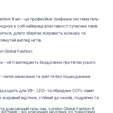
ashion 8 мл – це професійна трифазна система гель-
єднує в собі найкращі властивості сучасних лаків
оситься, довго зберігає яскравість кольору та
лянутий вигляд нігтів.
n Global Fashion:
210 UAH
196 UAH
210 
к – нігті виглядають бездоганно протягом усього
Універсальне
Універсальне
Каучук
верхнє покриття без
верхнє покриття без
гель-ла
 – легке нанесення та зняття без пошкодження
g
липкого шару Global
липкого шару Global
Rubber 
2
Fashion TOP-
Fashion TOP-
French,
Diamond 15 мл (топ/
Алмазний (топ/
прозор
фініш)
фініш), 12 мл
Global 
підходить для УФ-, LED- та гібридних CCFL-ламп.
є яскравий відтінок, стійкий до сколів, подряпин та
та довговічний гель-лак, London Global Fashion 8
 відтінків – від класичних нюдових до трендових