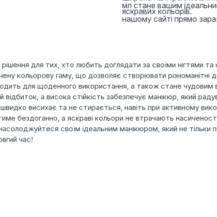
мл стане вашим ідеальни
яскравих кольорів.
нашому сайті прямо зара
не рішення для тих, хто любить доглядати за своїми нігтями т
ичену кольорову гаму, що дозволяє створювати різноманітні ди
ідходить для щоденного використання, а також стане чудовим 
й відбиток, а висока стійкість забезпечує манікюр, який рад
 швидко висихає та не стирається, навіть при активному викор
ме бездоганно, а яскраві кольори не втрачають насиченості, н
а насолоджуйтеся своїм ідеальним манікюром, який не тільки 
овгий час!