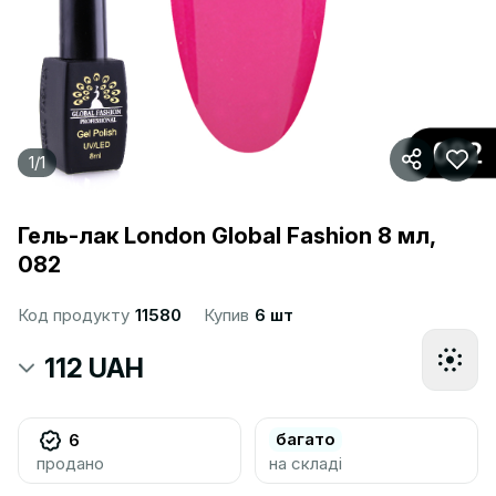
1
/
1
Гель-лак London Global Fashion 8 мл,
082
Код продукту
11580
Купив
6 шт
112 UAH
багато
6
продано
на складі