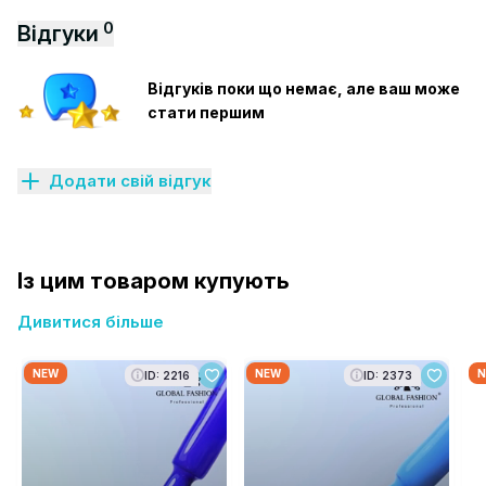
0
Відгуки
Відгуків поки що немає, але ваш може
стати першим
Додати свій відгук
Із цим товаром купують
Дивитися більше
NEW
NEW
N
ID: 2216
ID: 2373