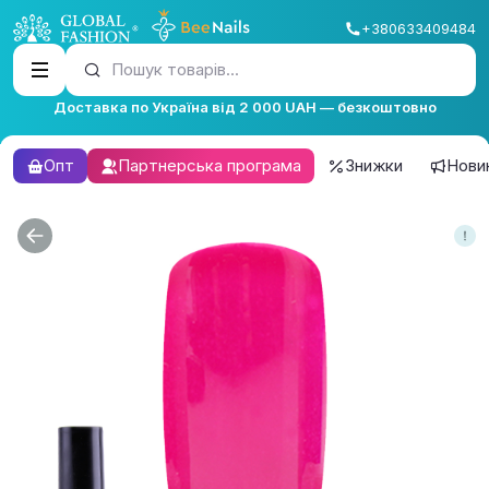
+380633409484
Пошук товарів...
Доставка по Україна від 2 000 UAH — безкоштовно
Опт
Партнерська програма
Знижки
Нови