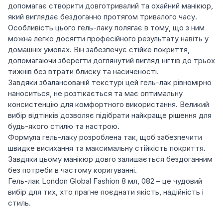
допомагає створити довготривалий та охайний манікюр,
який виглядає бездоганно протягом тривалого часу.
Особливість цього гель-лаку полягає в тому, що з ним
можна легко досягти професійного результату навіть у
домашніх умовах. Він забезпечує стійке покриття,
допомагаючи зберегти доглянутий вигляд нігтів до трьох
тижнів без втрати блиску та насиченості.
Завдяки збалансованій текстурі цей гель-лак рівномірно
наноситься, не розтікається та має оптимальну
консистенцію для комфортного використання. Великий
вибір відтінків дозволяє підібрати найкраще рішення для
будь-якого стилю та настрою.
Формула гель-лаку розроблена так, щоб забезпечити
швидке висихання та максимальну стійкість покриття.
Завдяки цьому манікюр довго залишається бездоганним
без потреби в частому коригуванні.
Гель-лак London Global Fashion 8 мл, 082 – це чудовий
вибір для тих, хто прагне поєднати якість, надійність і
стиль.