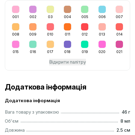
001
002
03
004
005
006
007
008
009
010
011
012
013
014
015
016
017
018
019
020
021
Відкрити палітру
Додаткова інформація
Додаткова інформація
...................................................................................................
Вага товару з упаковкою
46 г
..................................................................................................
Об'єм
8 мл
...............................................................................................
Довжина
2.5 см