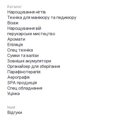
Каталог
Нарощування нігтів
Техніка для манікюру та педикюру
Візаж
Нарощування вій
перукарське мистецтво
Аромати
Епіляція
Спец техніка
Сумки та валізи
Зовнішні акумулятори
Органайзер для зберігання
Парафінотерапія
Аерографія
SPA продукція
Спец обладнання
Уцінка
Інше
Відгуки