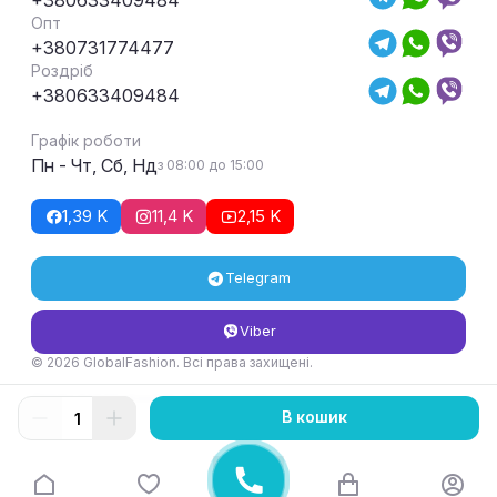
Опт
+380731774477
Роздріб
+380633409484
Графік роботи
Пн - Чт, Сб, Нд
з 08:00 до 15:00
1,39 K
11,4 K
2,15 K
Telegram
Viber
© 2026 GlobalFashion. Всі права захищені.
Умови повернення та обміну товару
В кошик