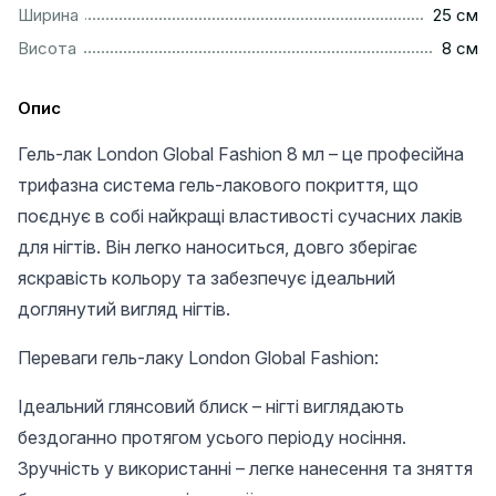
................................................................................................
Ширина
25 см
..................................................................................................
Висота
8 см
Опис
Гель-лак London Global Fashion 8 мл – це професійна
трифазна система гель-лакового покриття, що
поєднує в собі найкращі властивості сучасних лаків
для нігтів. Він легко наноситься, довго зберігає
яскравість кольору та забезпечує ідеальний
доглянутий вигляд нігтів.
Переваги гель-лаку London Global Fashion:
Ідеальний глянсовий блиск – нігті виглядають
бездоганно протягом усього періоду носіння.
Зручність у використанні – легке нанесення та зняття