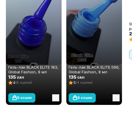
S
р
P
2
Гель-лак BLACK ELITE 183,
Гель-лак BLACK ELITE 096,
Global Fashion, 8 мл
Global Fashion, 8 мл
135
135
UAH
UAH
4
5
(8 оцінки)
(4 оцінки)
В кошик
В кошик