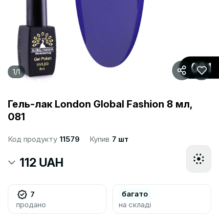
1
/
1
Гель-лак London Global Fashion 8 мл,
081
Код продукту
11579
Купив
7 шт
112 UAH
багато
7
продано
на складі