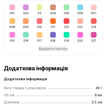
001
002
03
004
005
006
007
008
009
010
011
012
013
014
015
016
017
018
019
020
021
Відкрити палітру
Додаткова інформація
Додаткова інформація
...................................................................................................
Вага товару з упаковкою
46 г
..................................................................................................
Об'єм
8 мл
...............................................................................................
Довжина
2.5 см