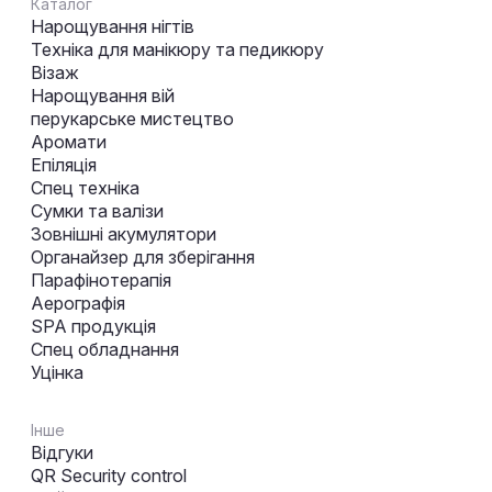
Каталог
Нарощування нігтів
Техніка для манікюру та педикюру
Візаж
Нарощування вій
перукарське мистецтво
Аромати
Епіляція
Спец техніка
Сумки та валізи
Зовнішні акумулятори
Органайзер для зберігання
Парафінотерапія
Аерографія
SPA продукція
Спец обладнання
Уцінка
Інше
Відгуки
QR Security control