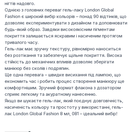
нігтів надовго.
Однією з головних переваг гель-лаку London Global
Fashion є широкий вибір кольорів – понад 90 відтінків, що
дозволяє експериментувати з дизайном та доповнювати
будь-який образ. Завдяки високоякісним пігментам
покриття залишається яскравим і насиченим протягом
тривалого часу.
Гель-лак має зручну текстуру, рівномірно наноситься
без розтікання та забезпечує щільне покриття. Висока
стійкість до механічних впливів дозволяє зберігати
манікюр без сколів і подряпин.
Ще одна перевага – швидке висихання під лампою, що
економить час і робить процес створення манікюру ще
комфортнішим. Зручний формат флакона з дозатором
сприяє легкому та акуратному нанесенню.
Якщо ви шукаєте гель-лак, який поєднує довговічність,
насиченість кольору та простоту у використанні, гель-
лак London Global Fashion 8 мл, 081 – ідеальний вибір!