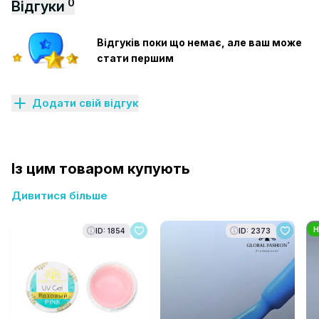
0
Відгуки
Відгуків поки що немає, але ваш може
стати першим
Додати свій відгук
Із цим товаром купують
Дивитися більше
H
ID: 1854
ID: 2373