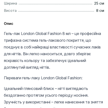
................................................................................................
Ширина
25 см
..................................................................................................
Висота
8 см
Опис
Гель-лак London Global Fashion 8 мл – це професійна
трифазна система гель-лакового покриття, що
поєднує в собі найкращі властивості сучасних лаків
для нігтів. Він легко наноситься, довго зберігає
яскравість кольору та забезпечує ідеальний
доглянутий вигляд нігтів.
Переваги гель-лаку London Global Fashion:
Ідеальний глянсовий блиск – нігті виглядають
бездоганно протягом усього періоду носіння.
Зручність у використанні – легке нанесення та зняття