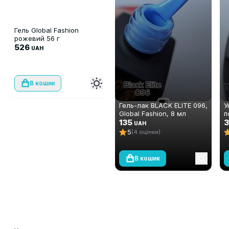
Гель Global Fashion
рожевий 56 г
526
UAH
В кошик
Гель-лак BLACK ELITE 096,
У
Global Fashion, 8 мл
п
135
ш
UAH
А
5
(4 оцінки)
м
В кошик