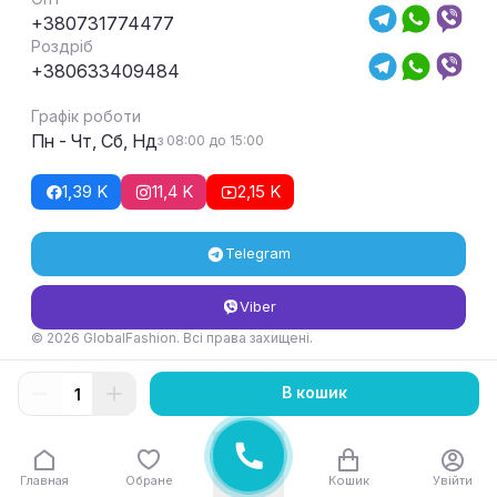
+380731774477
Роздріб
+380633409484
Графік роботи
Пн - Чт, Сб, Нд
з 08:00 до 15:00
1,39 K
11,4 K
2,15 K
Telegram
Viber
© 2026 GlobalFashion. Всі права захищені.
Умови повернення та обміну товару
В кошик
Главная
Обране
Кошик
Увійти