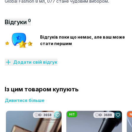
Global Fashion 8 мл, 077 стане чудовим вибором.
0
Відгуки
Відгуків поки що немає, але ваш може
стати першим
Додати свій відгук
Із цим товаром купують
Дивитися більше
HIT
N
ID: 3658
ID: 3688