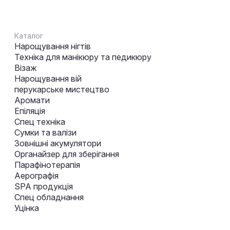
Каталог
Нарощування нігтів
Техніка для манікюру та педикюру
Візаж
Нарощування вій
перукарське мистецтво
Аромати
Епіляція
Спец техніка
Сумки та валізи
Зовнішні акумулятори
Органайзер для зберігання
Парафінотерапія
Аерографія
SPA продукція
Спец обладнання
Уцінка