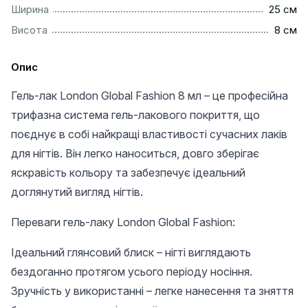
................................................................................................
Ширина
25 см
..................................................................................................
Висота
8 см
Опис
Гель-лак London Global Fashion 8 мл – це професійна
трифазна система гель-лакового покриття, що
поєднує в собі найкращі властивості сучасних лаків
для нігтів. Він легко наноситься, довго зберігає
яскравість кольору та забезпечує ідеальний
доглянутий вигляд нігтів.
Переваги гель-лаку London Global Fashion:
Ідеальний глянсовий блиск – нігті виглядають
бездоганно протягом усього періоду носіння.
Зручність у використанні – легке нанесення та зняття