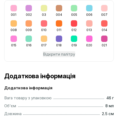
001
002
03
004
005
006
007
008
009
010
011
012
013
014
015
016
017
018
019
020
021
Відкрити палітру
Додаткова інформація
Додаткова інформація
...................................................................................................
Вага товару з упаковкою
46 г
..................................................................................................
Об'єм
8 мл
...............................................................................................
Довжина
2.5 см