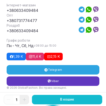
Інтернет-магазин
+380633409484
Опт
+380731774477
Роздріб
+380633409484
Графік роботи
Пн - Чт, Сб, Нд
з 08:00 до 15:00
1,39 K
11,4 K
2,15 K
Telegram
Viber
© 2026 GlobalFashion. Всі права захищені.
Умови повернення та обміну товару
В кошик