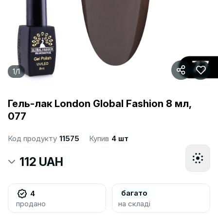
1
/
1
Гель-лак London Global Fashion 8 мл,
077
Код продукту
11575
Купив
4 шт
112 UAH
багато
4
продано
на складі