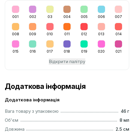
001
002
03
004
005
006
007
008
009
010
011
012
013
014
015
016
017
018
019
020
021
Відкрити палітру
Додаткова інформація
Додаткова інформація
...................................................................................................
Вага товару з упаковкою
46 г
..................................................................................................
Об'єм
8 мл
...............................................................................................
Довжина
2.5 см