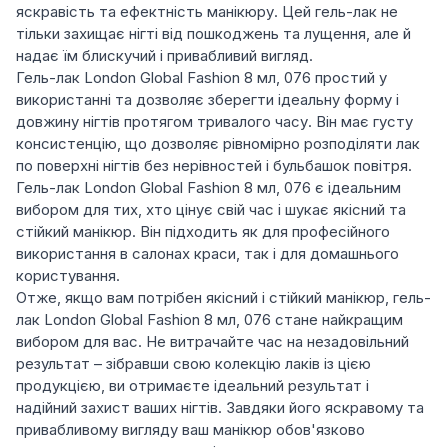
яскравість та ефектність манікюру. Цей гель-лак не
тільки захищає нігті від пошкоджень та лущення, але й
надає їм блискучий і привабливий вигляд.
Гель-лак London Global Fashion 8 мл, 076 простий у
використанні та дозволяє зберегти ідеальну форму і
довжину нігтів протягом тривалого часу. Він має густу
консистенцію, що дозволяє рівномірно розподіляти лак
по поверхні нігтів без нерівностей і бульбашок повітря.
Гель-лак London Global Fashion 8 мл, 076 є ідеальним
вибором для тих, хто цінує свій час і шукає якісний та
стійкий манікюр. Він підходить як для професійного
використання в салонах краси, так і для домашнього
користування.
Отже, якщо вам потрібен якісний і стійкий манікюр, гель-
лак London Global Fashion 8 мл, 076 стане найкращим
вибором для вас. Не витрачайте час на незадовільний
результат – зібравши свою колекцію лаків із цією
продукцією, ви отримаєте ідеальний результат і
надійний захист ваших нігтів. Завдяки його яскравому та
привабливому вигляду ваш манікюр обов'язково