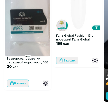
Гель Global Fashion 15 gr
прозорий Гель Global
Fashion 15 gr прозорий
195
UAH
Безворсові серветки
В кошик
середньої жорсткості, 100
шт
20
UAH
Б
F
W
1
В кошик