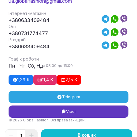
ua.globalfashion@gmail.com
Інтернет-магазин
+380633409484
Опт
+380731774477
Роздріб
+380633409484
Графік роботи
Пн - Чт, Сб, Нд
з 08:00 до 15:00
1,39 K
11,4 K
2,15 K
Telegram
Viber
© 2026 GlobalFashion. Всі права захищені.
Умови повернення та обміну товару
В кошик