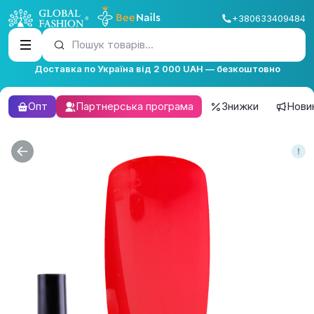
+380633409484
Пошук товарів...
Доставка по Україна від 2 000 UAH — безкоштовно
Опт
Партнерська програма
Знижки
Нови