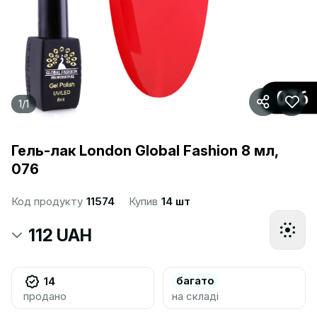
1
/
1
Гель-лак London Global Fashion 8 мл,
076
Код продукту
11574
Купив
14 шт
112 UAH
багато
14
продано
на складі