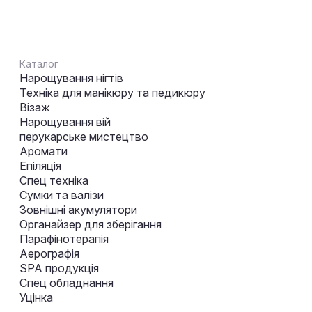
Каталог
Нарощування нігтів
Техніка для манікюру та педикюру
Візаж
Нарощування вій
перукарське мистецтво
Аромати
Епіляція
Спец техніка
Сумки та валізи
Зовнішні акумулятори
Органайзер для зберігання
Парафінотерапія
Аерографія
SPA продукція
Спец обладнання
Уцінка