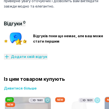
приверне увагу оточуючих і дозволить вам виглядати
завжди модно та елегантно.
0
Відгуки
Відгуків поки що немає, але ваш може
стати першим
Додати свій відгук
Із цим товаром купують
Дивитися більше
HIT
NEW
N
ID: 1661
ID: 1831
NEW