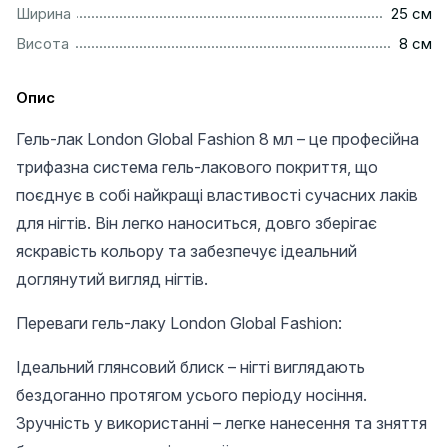
................................................................................................
Ширина
25 см
..................................................................................................
Висота
8 см
Опис
Гель-лак London Global Fashion 8 мл – це професійна
трифазна система гель-лакового покриття, що
поєднує в собі найкращі властивості сучасних лаків
для нігтів. Він легко наноситься, довго зберігає
яскравість кольору та забезпечує ідеальний
доглянутий вигляд нігтів.
Переваги гель-лаку London Global Fashion:
Ідеальний глянсовий блиск – нігті виглядають
бездоганно протягом усього періоду носіння.
Зручність у використанні – легке нанесення та зняття