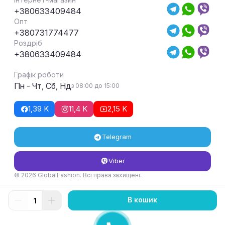
+380633409484
Опт
+380731774477
Роздріб
+380633409484
Графік роботи
Пн - Чт, Сб, Нд
з 08:00 до 15:00
1,39 K
11,4 K
2,15 K
Telegram
Viber
© 2026 GlobalFashion. Всі права захищені.
Умови повернення та обміну товару
В кошик