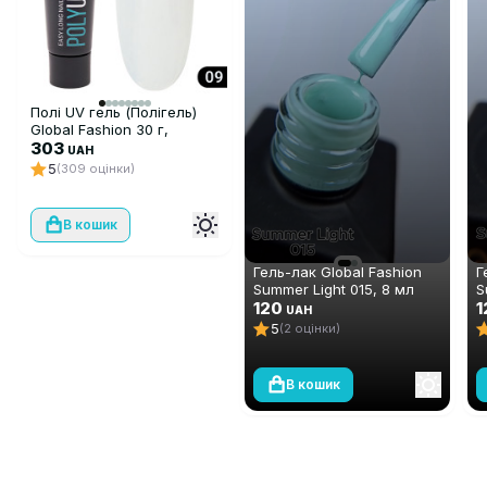
Полі UV гель (Полігель)
Global Fashion 30 г,
прозорий 09
303
UAH
5
(309 оцінки)
В кошик
Гель-лак Global Fashion
Г
Summer Light 015, 8 мл
S
120
1
UAH
5
(2 оцінки)
В кошик