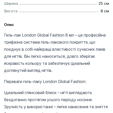
................................................................................................
Ширина
25 см
..................................................................................................
Висота
8 см
Опис
Гель-лак London Global Fashion 8 мл – це професійна
трифазна система гель-лакового покриття, що
поєднує в собі найкращі властивості сучасних лаків
для нігтів. Він легко наноситься, довго зберігає
яскравість кольору та забезпечує ідеальний
доглянутий вигляд нігтів.
Переваги гель-лаку London Global Fashion:
Ідеальний глянсовий блиск – нігті виглядають
бездоганно протягом усього періоду носіння.
Зручність у використанні – легке нанесення та зняття