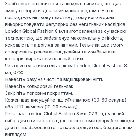
Засіб легко наноситься та швидко висихає, що дає
змогу створити ідеальний манікюр вдома. Він не
пошкоджує нігтьову пластину, тому його можна
використовувати регулярно без негативних наслідків.
London Global Fashion 8 мл виготовлений за сучасною
технологією, що забезпечує максимальну стійкість,
яскравість та догляд за нігтями. Гель-лак дає змогу
створювати різноманітні дизайни та комбінувати
кольори, виражаючи власний стиль.
Як користуватися гель-лаком London Global Fashion 8
мл, 073:
Нанесіть базу на чисті та відшліфовані нігті.
Нанесіть кольоровий гель-лак.
Закріпіть топовим покриттям.
Кожен шар висушуйте під УФ-лампою (30-60 секунд)
або LED-лампою (10-30 секунд).
Гель-лак London Global Fashion 8 мл, 073 – ідеальний
вибір для стильного та довговічного манікюру без шкоди
для нігтів. Замовляйте та насолоджуйтесь бездоганним
виглядом!