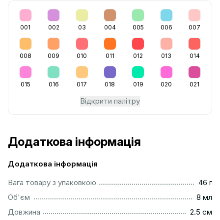
001
002
03
004
005
006
007
008
009
010
011
012
013
014
015
016
017
018
019
020
021
Відкрити палітру
Додаткова інформація
Додаткова інформація
...................................................................................................
Вага товару з упаковкою
46 г
..................................................................................................
Об'єм
8 мл
...............................................................................................
Довжина
2.5 см