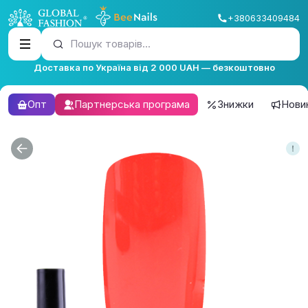
+380633409484
Пошук товарів...
Доставка по Україна від 2 000 UAH — безкоштовно
Опт
Партнерська програма
Знижки
Нови