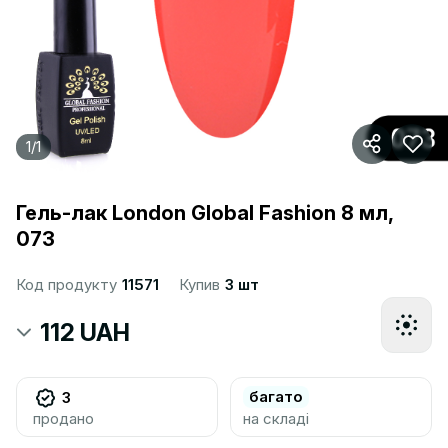
1
/
1
Гель-лак London Global Fashion 8 мл,
073
Код продукту
11571
Купив
3 шт
112 UAH
багато
3
продано
на складі