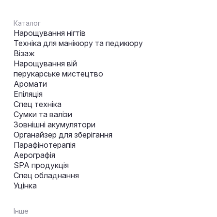
Каталог
Нарощування нігтів
Техніка для манікюру та педикюру
Візаж
Нарощування вій
перукарське мистецтво
Аромати
Епіляція
Спец техніка
Сумки та валізи
Зовнішні акумулятори
Органайзер для зберігання
Парафінотерапія
Аерографія
SPA продукція
Спец обладнання
Уцінка
Інше