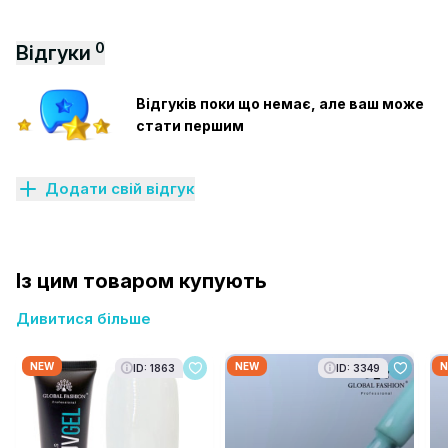
0
Відгуки
Відгуків поки що немає, але ваш може
стати першим
Додати свій відгук
Із цим товаром купують
Дивитися більше
NEW
NEW
N
ID: 1863
ID: 3349