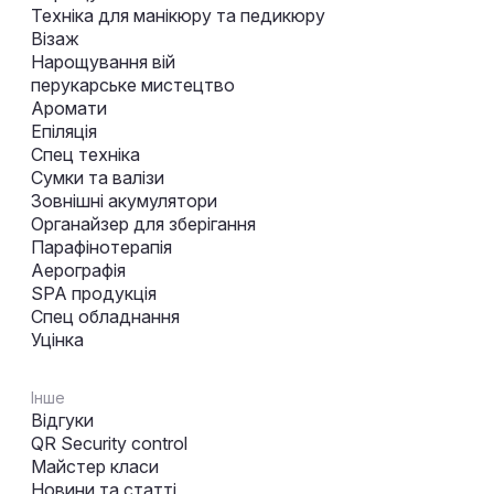
Техніка для манікюру та педикюру
Візаж
Нарощування вій
перукарське мистецтво
Аромати
Епіляція
Спец техніка
Сумки та валізи
Зовнішні акумулятори
Органайзер для зберігання
Парафінотерапія
Аерографія
SPA продукція
Спец обладнання
Уцінка
Інше
Відгуки
QR Security control
Майстер класи
Новини та статті