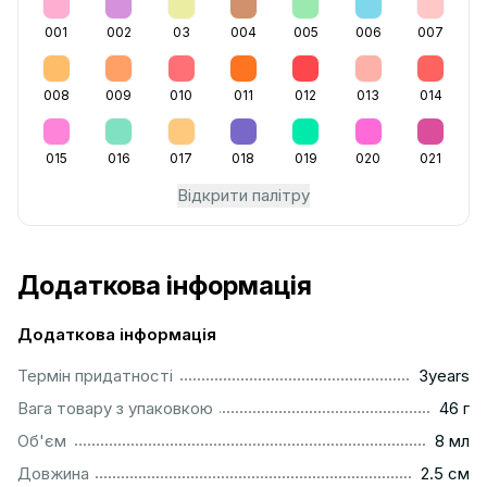
001
002
03
004
005
006
007
008
009
010
011
012
013
014
015
016
017
018
019
020
021
Відкрити палітру
Додаткова інформація
Додаткова інформація
...............................................................................................
Термін придатності
3years
...................................................................................................
Вага товару з упаковкою
46 г
..................................................................................................
Об'єм
8 мл
...............................................................................................
Довжина
2.5 см