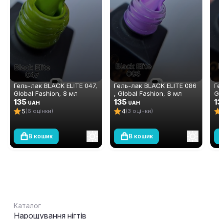
Гель-лак BLACK ELITE 047,
Гель-лак BLACK ELITE 086
Г
Global Fashion, 8 мл
, Global Fashion, 8 мл
G
135
135
1
UAH
UAH
5
4
(6 оцінки)
(3 оцінки)
В кошик
В кошик
Каталог
Нарощування нігтів