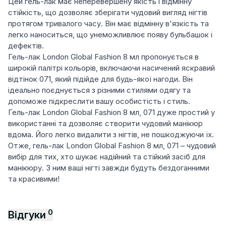
Цей гель-лак має неперевершену якість і відмінну
стійкість, що дозволяє зберігати чудовий вигляд нігтів
протягом тривалого часу. Він має відмінну в'язкість та
легко наноситься, що унеможливлює появу бульбашок і
дефектів.
Гель-лак London Global Fashion 8 мл пропонується в
широкій палітрі кольорів, включаючи насичений яскравий
відтінок 071, який підійде для будь-якої нагоди. Він
ідеально поєднується з різними стилями одягу та
допоможе підкреслити вашу особистість і стиль.
Гель-лак London Global Fashion 8 мл, 071 дуже простий у
використанні та дозволяє створити чудовий манікюр
вдома. Його легко видалити з нігтів, не пошкоджуючи їх.
Отже, гель-лак London Global Fashion 8 мл, 071 – чудовий
вибір для тих, хто шукає надійний та стійкий засіб для
манікюру. З ним ваші нігті завжди будуть бездоганними
та красивими!
0
Відгуки