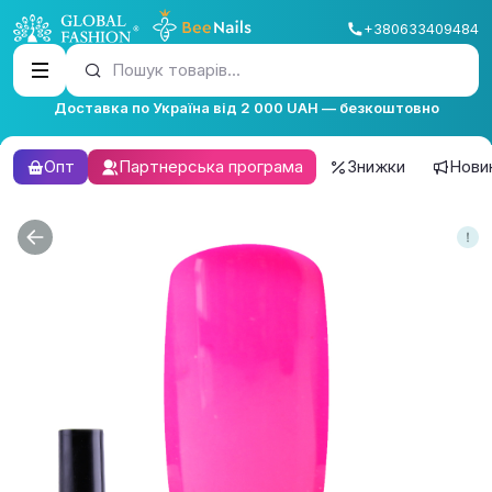
+380633409484
Пошук товарів...
Доставка по Україна від 2 000 UAH — безкоштовно
Опт
Партнерська програма
Знижки
Нови