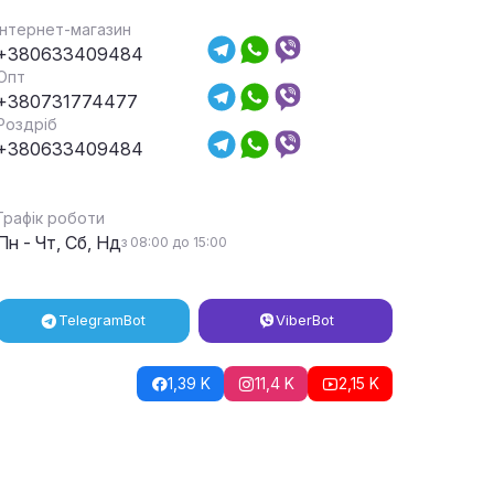
Інтернет-магазин
+380633409484
Опт
+380731774477
Роздріб
+380633409484
Графік роботи
Пн - Чт, Сб, Нд
з 08:00 до 15:00
Telegram
Bot
Viber
Bot
1,39 K
11,4 K
2,15 K