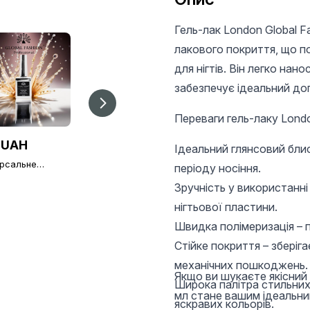
Гель-лак London Global F
лакового покриття, що по
для нігтів. Він легко нан
забезпечує ідеальний дог
Переваги гель-лаку Londo
 UAH
196 UAH
303 UAH
Ідеальний глянсовий блис
ерсальне
Універсальне
Універсальне
періоду носіння.
нє покриття без
верхнє покриття без
верхнє покриття бе
ого шару Global
липкого шару Global
Зручність у використанні
липкого шару Globa
ion TOP-
Fashion TOP-
Fashion TOP-
нігтьової пластини.
nd 15 мл (топ/
Алмазний (топ/
Алмазний (топ/
)
фініш), 12 мл
фініш), 30 мл
Швидка полімеризація – 
Стійке покриття – зберіга
механічних пошкоджень.
Якщо ви шукаєте якісний 
Широка палітра стильних
мл стане вашим ідеальни
яскравих кольорів.