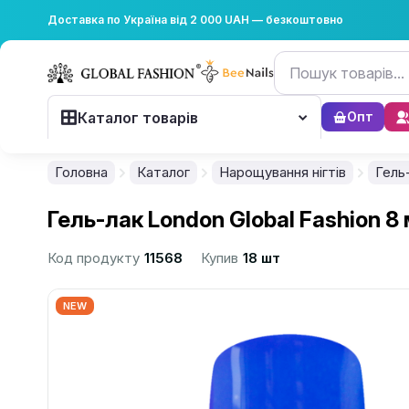
Доставка по Україна від 2 000 UAH — безкоштовно
Каталог товарів
Опт
Головна
Каталог
Нарощування нігтів
Гель
Гель-лак London Global Fashion 8
Код продукту
11568
Купив
18 шт
NEW
................................................................................................................
................................................................................................................
................................................................................................................