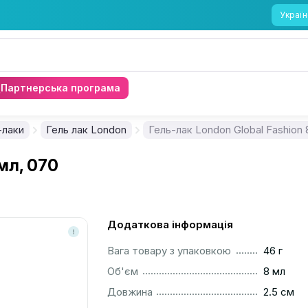
Україн
Партнерська програма
-лаки
Гель лак London
Гель-лак London Global Fashion 
 мл, 070
Додаткова інформація
..............................................................................................
Вага товару з упаковкою
46 г
..............................................................................................
Об'єм
8 мл
..............................................................................................
Довжина
2.5 см