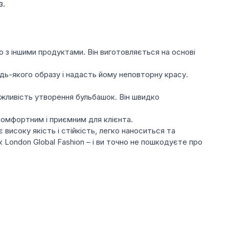
з.
но з іншими продуктами. Він виготовляється на основі
удь-якого образу і надасть йому неповторну красу.
ожливість утворення бульбашок. Він швидко
комфортним і приємним для клієнта.
є високу якість і стійкість, легко наноситься та
 London Global Fashion – і ви точно не пошкодуєте про