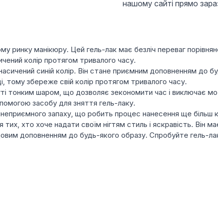
нашому сайті прямо зара
вому ринку манікюру. Цей гель-лак має безліч переваг порівня
сичений колір протягом тривалого часу.
 насичений синій колір. Він стане приємним доповненням до б
ці, тому збереже свій колір протягом тривалого часу.
нігті тонким шаром, що дозволяє зекономити час і виключає м
опомогою засобу для зняття гель-лаку.
є неприємного запаху, що робить процес нанесення ще більш 
я тих, хто хоче надати своїм нігтям стиль і яскравість. Він ма
довим доповненням до будь-якого образу. Спробуйте гель-лак