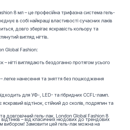
ashion 8 мл – це професійна трифазна система гель-
єднує в собі найкращі властивості сучасних лаків
оситься, довго зберігає яскравість кольору та
лянутий вигляд нігтів.
n Global Fashion:
210 UAH
300 UAH
196 
к – нігті виглядають бездоганно протягом усього
Каучукова база для
База для гель лаку
Топ без
з
гель-лаку френч,
Global Fashion,
шару з
 – легке нанесення та зняття без пошкодження
l
Rubber Base Coat
COLD Rubber Base
перепел
French, 15 мл., колір
Coat without
12 мл
прозоро-молочний,
Chemical 30 мл
Global Fashion 13
підходить для УФ-, LED- та гібридних CCFL-ламп.
є яскравий відтінок, стійкий до сколів, подряпин та
та довговічний гель-лак, London Global Fashion 8
 відтінків – від класичних нюдових до трендових
м вибором! Замовити цей гель-лак можна на