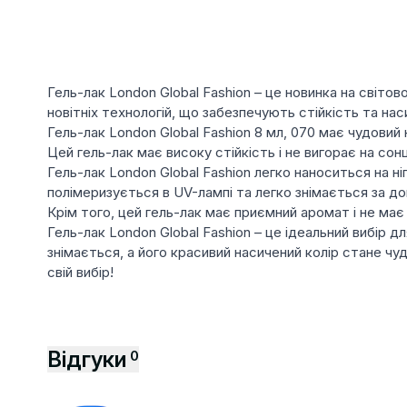
Гель-лак London Global Fashion – це новинка на світо
новітніх технологій, що забезпечують стійкість та на
Гель-лак London Global Fashion 8 мл, 070 має чудовий
Цей гель-лак має високу стійкість і не вигорає на сон
Гель-лак London Global Fashion легко наноситься на 
полімеризується в UV-лампі та легко знімається за д
Крім того, цей гель-лак має приємний аромат і не ма
Гель-лак London Global Fashion – це ідеальний вибір дл
знімається, а його красивий насичений колір стане чу
свій вибір!
Відгуки
0