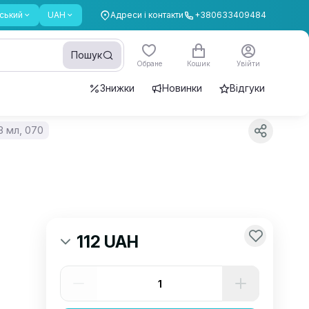
ський
UAH
Адреси і контакти
+380633409484
Пошук
Обране
Кошик
Увійти
Знижки
Новинки
Відгуки
8 мл, 070
112 UAH