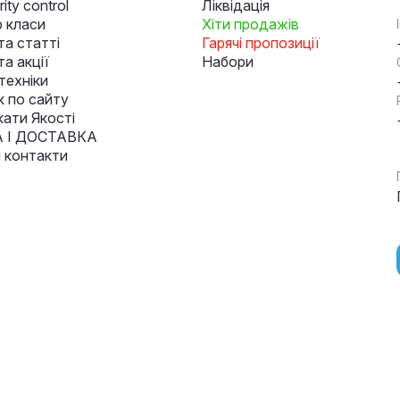
ity control
Ліквідація
 класи
Хіти продажів
та статті
Гарячі пропозиції
а акції
Набори
техніки
к по сайту
кати Якості
 І ДОСТАВКА
і контакти