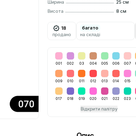
..............................................................................................
Ширина
25 см
..............................................................................................
Висота
8 см
багато
18
продано
на складі
001
002
03
004
005
006
007
009
010
011
012
013
014
015
017
018
019
020
021
022
023
Відкрити палітру
Опис