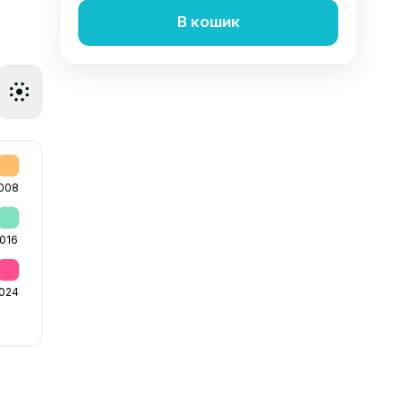
В кошик
008
016
024