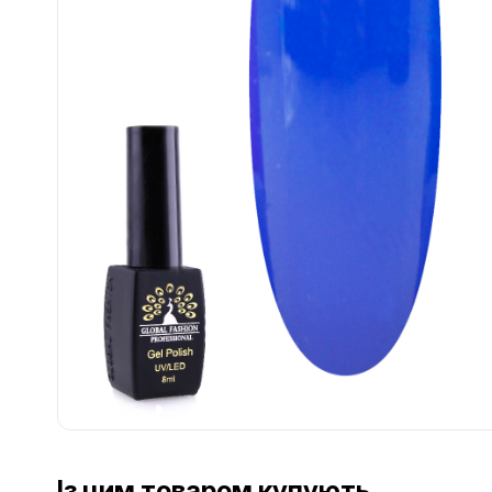
................................................................................................................
................................................................................................................
Із цим товаром купують