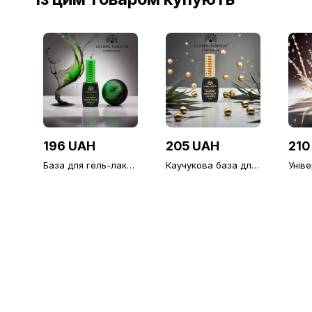
196 UAH
205 UAH
210
База для гель-лаку
Каучукова база для
Унів
Global Fashion,
гель-лаку Global
верх
Rubber Base Coat
Fashion, Strong Long
липк
Without Chemicals 12
Lasting Base Coat, 12
Fash
мл
мл
Diamo
фініш