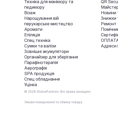
Техніка для манікюру та
QR Secur
педикюру
Майстер
Візаж
Новини 
Нарощування вій
Знижки т
перукарське мистецтво
Ремонт 
Аромати
Помічни
Епіляція
Сертифі
Спец техніка
ОПЛАТА
Сумки та валізи
Адреси 
Зовнішні акумулятори
Органайзер для зберігання
Парафінотерапія
Аерографія
SPA продукція
Спец обладнання
Уцінка
© 2026 GlobalFashion. Всі права захищені.
Умови повернення та обміну товару