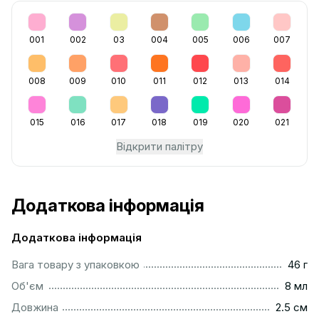
001
002
03
004
005
006
007
008
009
010
011
012
013
014
015
016
017
018
019
020
021
Відкрити палітру
Додаткова інформація
Додаткова інформація
...................................................................................................
Вага товару з упаковкою
46 г
..................................................................................................
Об'єм
8 мл
...............................................................................................
Довжина
2.5 см