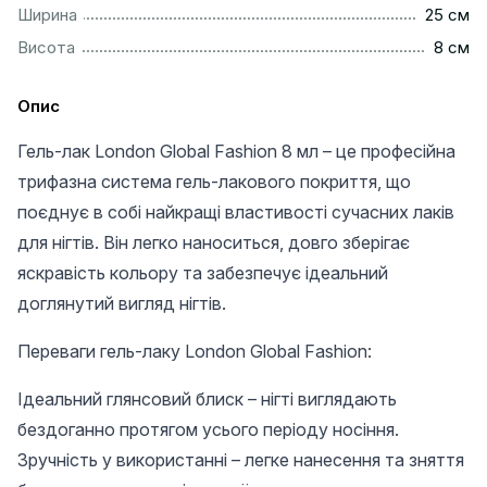
................................................................................................
Ширина
25 см
..................................................................................................
Висота
8 см
Опис
Гель-лак London Global Fashion 8 мл – це професійна
трифазна система гель-лакового покриття, що
поєднує в собі найкращі властивості сучасних лаків
для нігтів. Він легко наноситься, довго зберігає
яскравість кольору та забезпечує ідеальний
доглянутий вигляд нігтів.
Переваги гель-лаку London Global Fashion:
Ідеальний глянсовий блиск – нігті виглядають
бездоганно протягом усього періоду носіння.
Зручність у використанні – легке нанесення та зняття