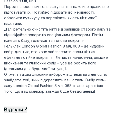
Fashion 8 мл, 068
Перед нанесенням гель-лаку на нігті важливо правильно
підготувати їх. Потрібно підрізати всі нерівності,
обробити кутикулу та перевірити якість нігтьової
пластини.
Далі ретельно очистіть нігті від залишків старого лаку та
відшліфуйте поверхню спеціальним фрезером. Потім
нанесіть базу, гель-лак та топове покриття.
Гель-лак London Global Fashion 8 мл, 068 – це чудовий
вибір для тих, хто хоче забезпечити своїм нігтям
ефектне і стійке покриття. Легкість нанесення, швидке
висихання та глибокий колір – усе це робить його
ідеальним для будь-якої ситуації.
Отже, з таким широким вибором відтінків ви з легкістю
знайдете той, який підкреслить ваш стиль. Вибір гель-
лаку London Global Fashion 8 мл, 068 стане гарантією
того, що ваш манікюр завжди буде бездоганним!
0
Відгуки