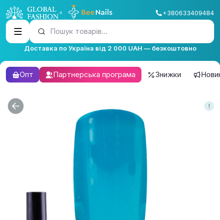
+380633409484
Пошук товарів...
Доставка по Україна від 2 000 UAH — безкоштовно
Опт
Партнерська програма
Знижки
Нови