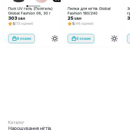
Полі UV гель (Полігель)
Пилка для нігтів Global
З
Global Fashion 06, 30 г
Fashion 180/240
г
303
25
3
UAH
UAH
5
5
(73 оцінки)
(46 оцінки)
В кошик
В кошик
Каталог
Нарощування нігтів