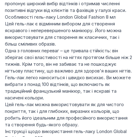
пропонує широкий вибір відтінків і отримав численні
позитивні відгуки від клієнтів та фахівців у галузі краси.
Особливості гель-лаку London Global Fashion 8 мл
Цей гель-лак є відмінним вибором для створення
яскравого і неперевершеного манікюру. Його можна
використовувати для створення як класичних, так і
більш сміливих образів.
Одна з головних переваг – це тривала стійкість: він
зберігає свої властивості на нігтях протягом більше ніж 2
тижнів. Крім того, він не забиває та не пошкоджує
нігтьову пластину, що важливо для здоров'я ваших нігтів.
Гель-лак легко наноситься і швидко висихає. Ви можете
вибрати з понад 100 відтінків, що включають як
традиційний французький манікюр, так і яскраві та
насичені кольори.
Цей гель-лак можна використовувати як для чистого
покриття, так і для глибоких, виразних кольорів, що
робить його ідеальним для професійного використання
та створення будь-якого образу.
Інструкції щодо використання гель-лаку London Global