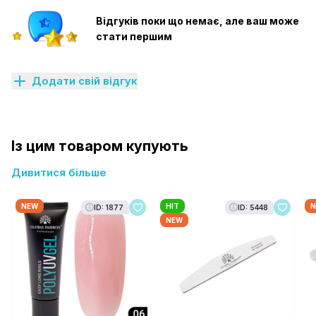
Відгуків поки що немає, але ваш може
стати першим
Додати свій відгук
Із цим товаром купують
Дивитися більше
NEW
HIT
N
ID: 1877
ID: 5448
NEW