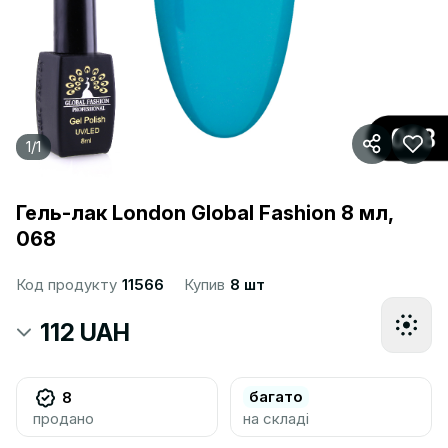
1
/
1
Гель-лак London Global Fashion 8 мл,
068
Код продукту
11566
Купив
8 шт
112 UAH
багато
8
продано
на складі