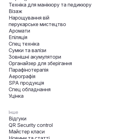
Техніка для манікюру та педикюру
Візаж
Нарощування вій
перукарське мистецтво
Аромати
Епіляція
Спец техніка
Сумки та валізи
Зовнішні акумулятори
Органайзер для зберігання
Парафінотерапія
Аерографія
SPA продукція
Спец обладнання
Уцінка
Інше
Відгуки
QR Security control
Майстер класи
Новини та статті