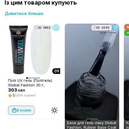
Із цим товаром купують
Дивитися більше
N
ID: 1863
ID: 2030
H
Полі UV гель (Полігель)
Global Fashion 30 г,
прозорий 09
303
UAH
5
(309 оцінки)
В кошик
База для гель-лаку Global
К
Fashion, Rubber Base Coat
л