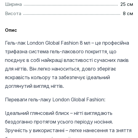
................................................................................................
Ширина
25 см
..................................................................................................
Висота
8 см
Опис
Гель-лак London Global Fashion 8 мл – це професійна
трифазна система гель-лакового покриття, що
поєднує в собі найкращі властивості сучасних лаків
для нігтів. Він легко наноситься, довго зберігає
яскравість кольору та забезпечує ідеальний
доглянутий вигляд нігтів.
Переваги гель-лаку London Global Fashion:
Ідеальний глянсовий блиск – нігті виглядають
бездоганно протягом усього періоду носіння.
Зручність у використанні – легке нанесення та зняття