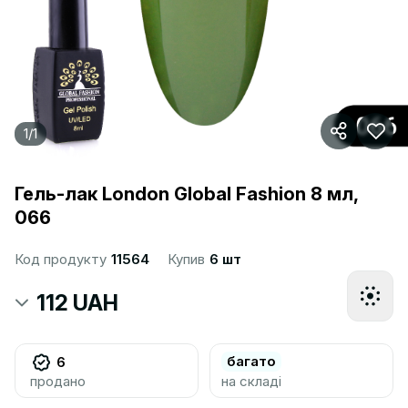
1
/
1
Гель-лак London Global Fashion 8 мл,
066
Код продукту
11564
Купив
6 шт
112 UAH
багато
6
продано
на складі