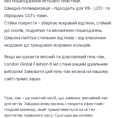
без пошкодження нігтьової пластини.
Швидка полімеризація – підходить для УФ-, LED- та
гібридних CCFL-ламп.
Стійке покриття – зберігає яскравий відтінок, стійкий
до сколів, подряпин та механічних пошкоджень.
Широка палітра стильних відтінків – від класичних
нюдових до трендових яскравих кольорів.
Якщо ви шукаєте якісний та довговічний гель-лак,
London Global Fashion 8 мл стане вашим ідеальним
вибором! Замовити цей гель-лак можна на нашому
сайті прямо зараз.
Гель-лак – це новітній засіб, що замінює звичайний лак
для нігтів. Завдяки йому можна створити ефектний і
гладкий манікюр, який триматиметься на нігтях
протягом тривалого часу. Сьогодні ми хочемо