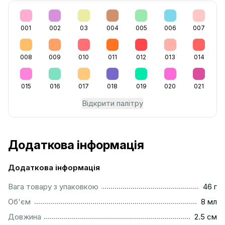
001
002
03
004
005
006
007
008
009
010
011
012
013
014
015
016
017
018
019
020
021
Відкрити палітру
Додаткова інформація
Додаткова інформація
...................................................................................................
Вага товару з упаковкою
46 г
..................................................................................................
Об'єм
8 мл
...............................................................................................
Довжина
2.5 см