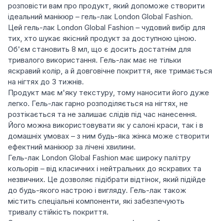
розповісти вам про продукт, який допоможе створити
ідеальний манікюр – гель-лак London Global Fashion.
Цей гель-лак London Global Fashion – чудовий вибір для
тих, хто шукає якісний продукт за доступною ціною.
Об'єм становить 8 мл, що є досить достатнім для
тривалого використання. Гель-лак має не тільки
яскравий колір, а й довговічне покриття, яке тримається
на нігтях до 3 тижнів.
Продукт має м'яку текстуру, тому наносити його дуже
легко. Гель-лак гарно розподіляється на нігтях, не
розтікається та не залишає слідів під час нанесення.
Його можна використовувати як у салоні краси, так і в
домашніх умовах – з ним будь-яка жінка може створити
ефектний манікюр за лічені хвилини.
Гель-лак London Global Fashion має широку палітру
кольорів – від класичних і нейтральних до яскравих та
незвичних. Це дозволяє підібрати відтінок, який підійде
до будь-якого настрою і вигляду. Гель-лак також
містить спеціальні компоненти, які забезпечують
тривалу стійкість покриття.