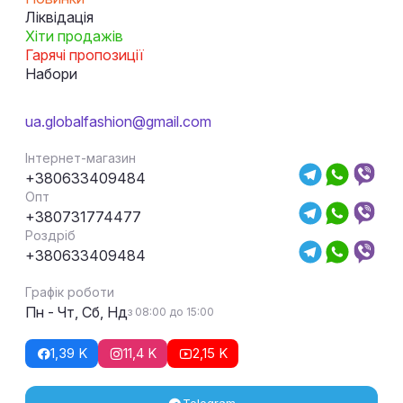
Ліквідація
Хіти продажів
Гарячі пропозиції
Набори
ua.globalfashion@gmail.com
Інтернет-магазин
+380633409484
Опт
+380731774477
Роздріб
+380633409484
Графік роботи
Пн - Чт, Сб, Нд
з 08:00 до 15:00
1,39 K
11,4 K
2,15 K