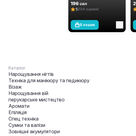
Without Chemicals 12 мл
196
S
UAH
C
5
(134 оцінки)
В кошик
Каталог
Нарощування нігтів
Техніка для манікюру та педикюру
Візаж
Нарощування вій
перукарське мистецтво
Аромати
Епіляція
Спец техніка
Сумки та валізи
Зовнішні акумулятори