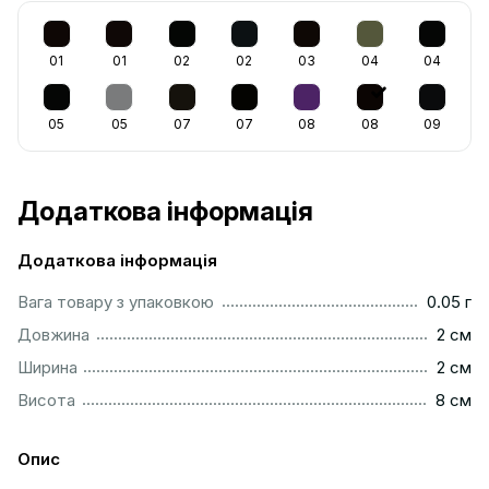
01
01
02
02
03
04
04
05
05
07
07
08
08
09
Додаткова інформація
Додаткова інформація
................................................................................................
Вага товару з упаковкою
0.05 г
..................................................................................................
Довжина
2 см
..................................................................................................
Ширина
2 см
..................................................................................................
Висота
8 см
Опис