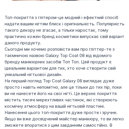
Топ-покриття з глітером-це модний і ефектний спосіб
надати вашим нігтям блиск і оригінальність. Популярність
такого декору не згасає, а тільки наростає, тому
практично кожен бренд косметики випускає свій варіант
даного продукту.
Сьогодні ми хочемо розповісти вам про гліттер-те з
таємничою назвою Galaxy Top Coat 08 від відомого
бренду манікюрних засобів Топ Топ. Цей продукт є
ідеальним варіантом для тих, хто хоче створити свій
унікальний нігтьової дизайн.
На перший погляд Top Coat Galaxy 08 виглядає дуже
просто і навіть непомітно, але це тільки до тих пір, поки
ви не нанесете його на свої нігті. Це верхнє покриття
містить тисячі мерехтливих частинок, які створюють
космічну атмосферу на вашій нігтьовій пластині.
Нанесення цього топ-покриття дуже просте і зручне.
Якщо ви вже досвідчений майстер манікюру, то ви легко
зможете впоратися з цим завданням самостійно. В