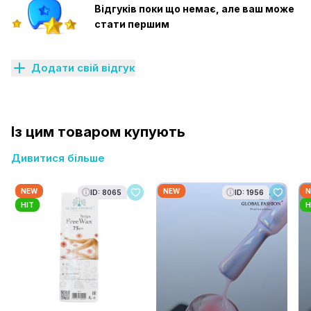
Відгуків поки що немає, але ваш може
стати першим
Додати свій відгук
Із цим товаром купують
Дивитися більше
NEW
NEW
N
ID: 8065
ID: 1956
HIT
H