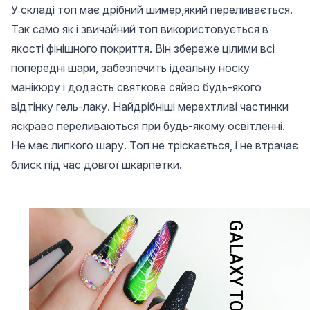
У складі топ має дрібний шимер,який переливається.
Так само як і звичайний топ використовується в
якості фінішного покриття. Він збереже цілими всі
попередні шари, забезпечить ідеальну носку
манікюру і додасть святкове сяйво будь-якого
відтінку гель-лаку. Найдрібніші мерехтливі частинки
яскраво переливаються при будь-якому освітленні.
Не має липкого шару. Топ не тріскається, і не втрачає
блиск під час довгої шкарпетки.