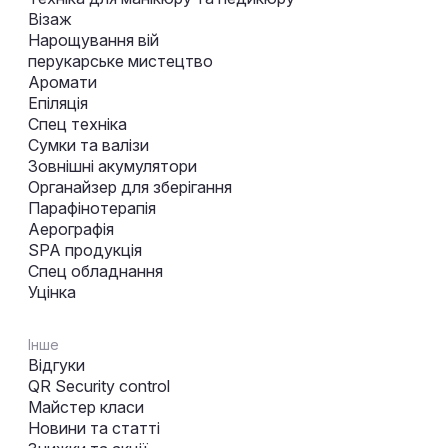
Візаж
Нарощування вій
перукарське мистецтво
Аромати
Епіляція
Спец техніка
Сумки та валізи
Зовнішні акумулятори
Органайзер для зберігання
Парафінотерапія
Аерографія
SPA продукція
Спец обладнання
Уцінка
Інше
Відгуки
QR Security control
Майстер класи
Новини та статті