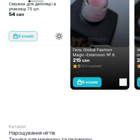
Смужки для депіляції в
упаковці 75 шт.
54
UAH
В кошик
Гель Global Fashion
У
Magic-Extension № 6
п
215
ш
2
UAH
D
5
(124 оцінки)
В кошик
Каталог
Нарощування нігтів
Техніка для манікюру та педикюру