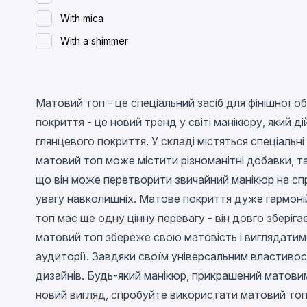
With mica
With a shimmer
Spreading (wet)
With flakes
Матовий топ - це спеціальний засіб для фінішної о
Magnetic
покриття - це новий тренд у світі манікюру, який д
Glossy
глянцевого покриття. У складі містяться спеціаль
With confetti
матовий топ може містити різноманітні добавки, та
Chameleon
що він може перетворити звичайний манікюр на спр
увагу навколишніх. Матове покриття дуже гармонійн
Stained glass
топ має ще одну цінну перевагу - він довго зберіга
Metallic
матовий топ збереже свою матовість і виглядатим
Neon
аудиторії. Завдяки своїм універсальним властивос
Crackled
дизайнів. Будь-який манікюр, прикрашений матови
Snowflakes
новий вигляд, спробуйте використати матовий то