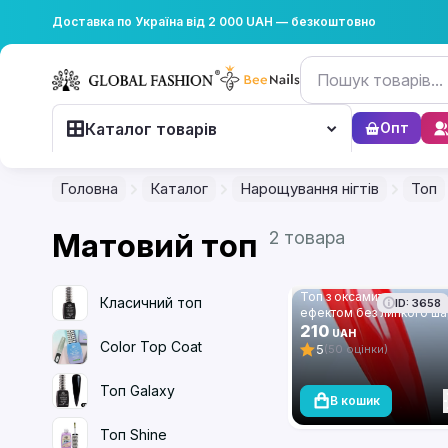
Доставка по Україна від 2 000 UAH — безкоштовно
Каталог товарів
Опт
Головна
Каталог
Нарощування нігтів
Топ
Матовий топ
2 товара
Топ з оксамитовим
Класичний топ
ID: 3658
ефектом без липкого ш
(топ/фініш) Global Fashio
210
UAH
Matte Top Coat 15 мл
Color Top Coat
5
(50 оцінки)
Топ Galaxy
В кошик
Топ Shine