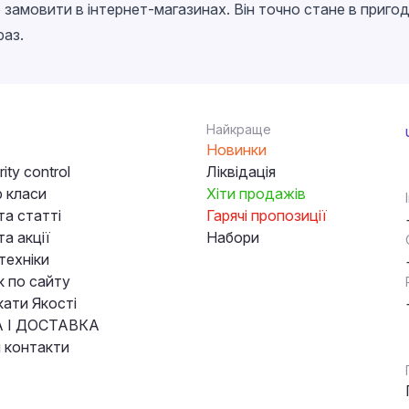
замовити в інтернет-магазинах. Він точно стане в пригоді
раз.
Найкраще
Новинки
ity control
Ліквідація
 класи
Хіти продажів
та статті
Гарячі пропозиції
а акції
Набори
техніки
к по сайту
кати Якості
 І ДОСТАВКА
і контакти