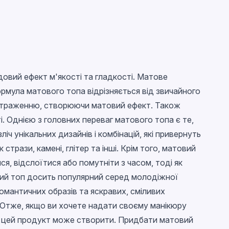
довий ефект м'якості та гладкості. Матове
Формула матового топа відрізняється від звичайного
тлоотраженню, створюючи матовий ефект. Також
і. Однією з головних переваг матового топа є те,
 унікальних дизайнів і комбінацій, які привернуть
рази, камені, глітер та інші. Крім того, матовий
ся, відслоїтися або помутніти з часом, тоді як
вий топ досить популярний серед молодіжної
омантичних образів та яскравих, сміливих
 Отже, якщо ви хочете надати своєму манікюру
й цей продукт може створити. Придбати матовий