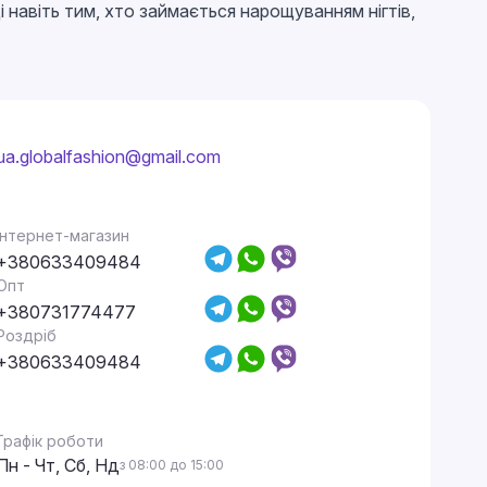
 навіть тим, хто займається нарощуванням нігтів,
ua.globalfashion@gmail.com
Інтернет-магазин
+380633409484
Опт
+380731774477
Роздріб
+380633409484
Графік роботи
Пн - Чт, Сб, Нд
з 08:00 до 15:00