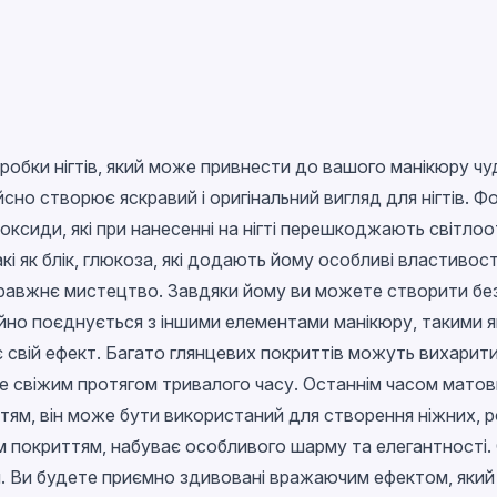
бробки нігтів, який може привнести до вашого манікюру чу
ійсно створює яскравий і оригінальний вигляд для нігтів. 
ні оксиди, які при нанесенні на нігті перешкоджають сві
кі як блік, глюкоза, які додають йому особливі властивост
авжнє мистецтво. Завдяки йому ви можете створити безліч
о поєднується з іншими елементами манікюру, такими як ст
є свій ефект. Багато глянцевих покриттів можуть вихарити
е свіжим протягом тривалого часу. Останнім часом мато
тям, він може бути використаний для створення ніжних, р
м покриттям, набуває особливого шарму та елегантності.
п. Ви будете приємно здивовані вражаючим ефектом, яки