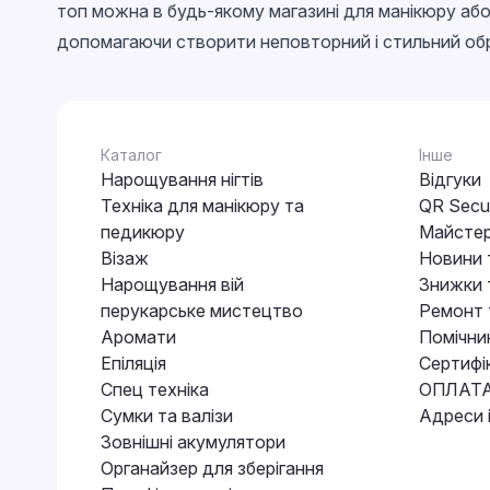
EggShell
топ можна в будь-якому магазині для манікюру або 
допомагаючи створити неповторний і стильний об
Cветящийся в темноте
Каталог
Інше
Нарощування нігтів
Відгуки
Техніка для манікюру та
QR Secur
педикюру
Майстер
Візаж
Новини 
Нарощування вій
Знижки т
перукарське мистецтво
Ремонт 
Аромати
Помічни
Епіляція
Сертифі
Спец техніка
ОПЛАТА
Сумки та валізи
Адреси 
Зовнішні акумулятори
Органайзер для зберігання