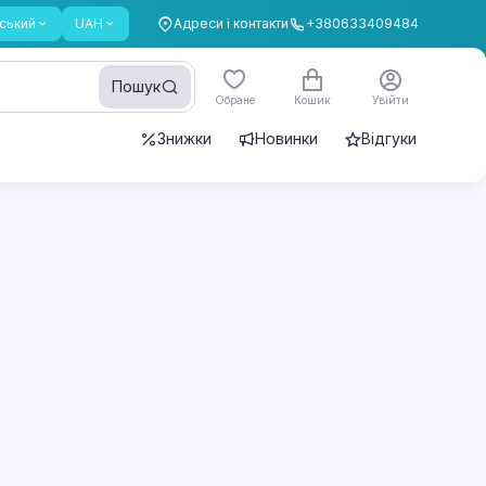
ський
UAH
Адреси і контакти
+380633409484
Пошук
Обране
Кошик
Увійти
Знижки
Новинки
Відгуки