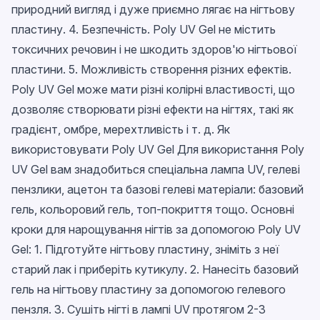
природний вигляд і дуже приємно лягає на нігтьову
пластину. 4. Безпечність. Poly UV Gel не містить
токсичних речовин і не шкодить здоров'ю нігтьової
пластини. 5. Можливість створення різних ефектів.
Poly UV Gel може мати різні колірні властивості, що
дозволяє створювати різні ефекти на нігтях, такі як
градієнт, омбре, мерехтливість і т. д. Як
використовувати Poly UV Gel Для використання Poly
UV Gel вам знадобиться спеціальна лампа UV, гелеві
пензлики, ацетон та базові гелеві матеріали: базовий
гель, кольоровий гель, топ-покриття тощо. Основні
кроки для нарощування нігтів за допомогою Poly UV
Gel: 1. Підготуйте нігтьову пластину, зніміть з неї
старий лак і приберіть кутикулу. 2. Нанесіть базовий
гель на нігтьову пластину за допомогою гелевого
пензля. 3. Сушіть нігті в лампі UV протягом 2-3