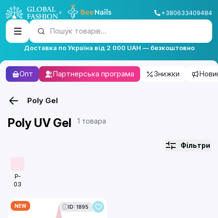
+380633409484
Пошук товарів...
Доставка по Україна від 2 000 UAH — безкоштовно
Опт
Партнерська програма
Знижки
Нови
Poly Gel
Poly UV Gel
1 товара
Фільтри
P-
03
NEW
ID: 1895