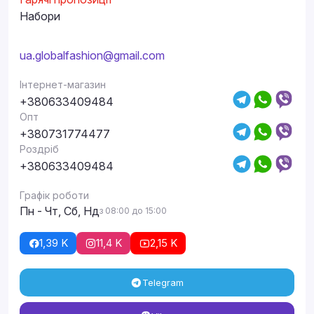
Набори
ua.globalfashion@gmail.com
Інтернет-магазин
+380633409484
Опт
+380731774477
Роздріб
+380633409484
Графік роботи
Пн - Чт, Сб, Нд
з 08:00 до 15:00
1,39 K
11,4 K
2,15 K
Telegram