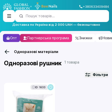
+380633409484
Пошук товарів...
Доставка по Україна від 2 000 UAH — безкоштовно
Опт
Партнерська програма
Знижки
Нови
Одноразові матеріали
Одноразові рушник
1 товара
Фільтри
ID: 1633