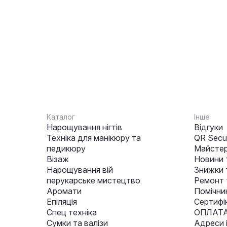
Каталог
Інше
Нарощування нігтів
Відгуки
Техніка для манікюру та
QR Secur
педикюру
Майстер
Візаж
Новини 
Нарощування вій
Знижки т
перукарське мистецтво
Ремонт 
Аромати
Помічни
Епіляція
Сертифі
Спец техніка
ОПЛАТА
Сумки та валізи
Адреси 