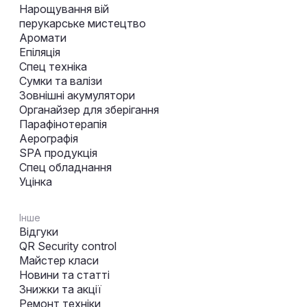
Нарощування вій
перукарське мистецтво
Аромати
Епіляція
Спец техніка
Сумки та валізи
Зовнішні акумулятори
Органайзер для зберігання
Парафінотерапія
Аерографія
SPA продукція
Спец обладнання
Уцінка
Інше
Відгуки
QR Security control
Майстер класи
Новини та статті
Знижки та акції
Ремонт техніки