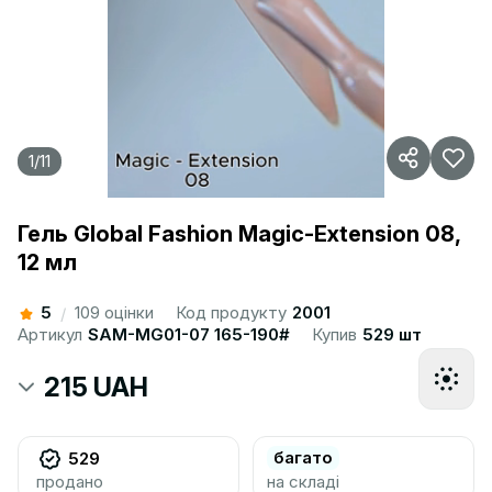
1
/
11
Гель Global Fashion Magic-Extension 08,
12 мл
5
109 оцінки
Код продукту
2001
/
Артикул
SAM-MG01-07 165-190#
Купив
529 шт
215 UAH
багато
529
продано
на складі