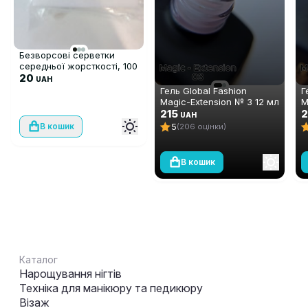
Безворсові серветки
середньої жорсткості, 100
шт
20
UAH
Гель Global Fashion
Г
Magic-Extension № 3 12 мл
M
Гель Global Fashion
215
2
UAH
Magic-Extension № 3 12 мл
5
В кошик
(206 оцінки)
В кошик
Каталог
Нарощування нігтів
Техніка для манікюру та педикюру
Візаж