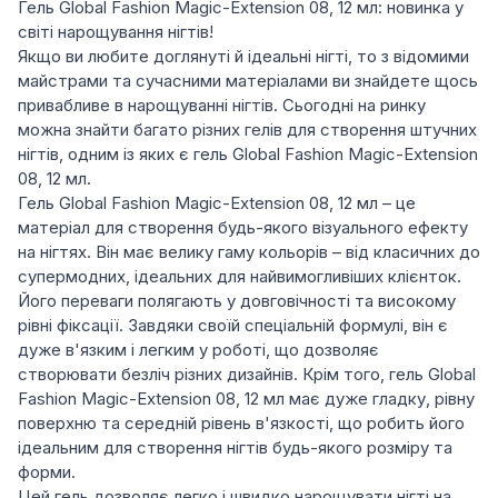
Гель Global Fashion Magic-Extension 08, 12 мл: новинка у
світі нарощування нігтів!
Якщо ви любите доглянуті й ідеальні нігті, то з відомими
майстрами та сучасними матеріалами ви знайдете щось
привабливе в нарощуванні нігтів. Сьогодні на ринку
можна знайти багато різних гелів для створення штучних
нігтів, одним із яких є гель Global Fashion Magic-Extension
08, 12 мл.
Гель Global Fashion Magic-Extension 08, 12 мл – це
матеріал для створення будь-якого візуального ефекту
на нігтях. Він має велику гаму кольорів – від класичних до
супермодних, ідеальних для найвимогливіших клієнток.
Його переваги полягають у довговічності та високому
рівні фіксації. Завдяки своїй спеціальній формулі, він є
дуже в'язким і легким у роботі, що дозволяє
створювати безліч різних дизайнів. Крім того, гель Global
Fashion Magic-Extension 08, 12 мл має дуже гладку, рівну
поверхню та середній рівень в'язкості, що робить його
ідеальним для створення нігтів будь-якого розміру та
форми.
Цей гель дозволяє легко і швидко нарощувати нігті на