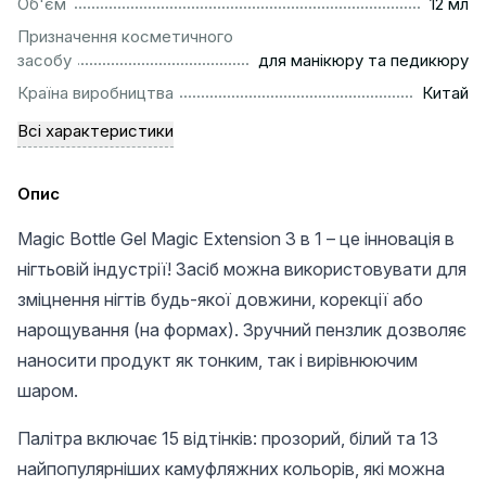
.................................................................................................
Об'єм
12 мл
Призначення косметичного
..........................................................
засобу
для манікюру та педикюру
................................................................................................
Країна виробництва
Китай
Всі характеристики
Опис
Magic Bottle Gel Magic Extension 3 в 1 – це інновація в
нігтьовій індустрії! Засіб можна використовувати для
зміцнення нігтів будь-якої довжини, корекції або
нарощування (на формах). Зручний пензлик дозволяє
наносити продукт як тонким, так і вирівнюючим
шаром.
Палітра включає 15 відтінків: прозорий, білий та 13
найпопулярніших камуфляжних кольорів, які можна