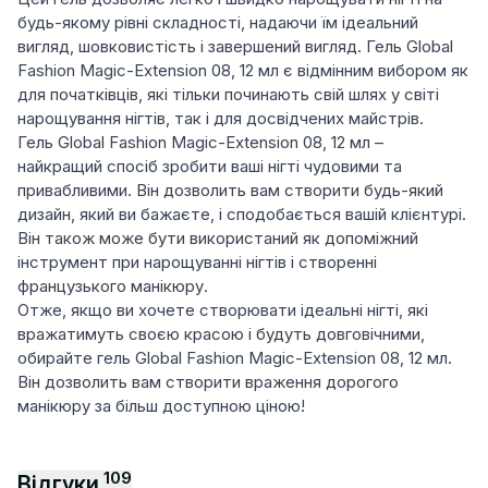
будь-якому рівні складності, надаючи їм ідеальний
вигляд, шовковистість і завершений вигляд. Гель Global
Fashion Magic-Extension 08, 12 мл є відмінним вибором як
для початківців, які тільки починають свій шлях у світі
нарощування нігтів, так і для досвідчених майстрів.
Гель Global Fashion Magic-Extension 08, 12 мл –
найкращий спосіб зробити ваші нігті чудовими та
привабливими. Він дозволить вам створити будь-який
дизайн, який ви бажаєте, і сподобається вашій клієнтурі.
Він також може бути використаний як допоміжний
інструмент при нарощуванні нігтів і створенні
французького манікюру.
Отже, якщо ви хочете створювати ідеальні нігті, які
вражатимуть своєю красою і будуть довговічними,
обирайте гель Global Fashion Magic-Extension 08, 12 мл.
Він дозволить вам створити враження дорогого
манікюру за більш доступною ціною!
109
Відгуки