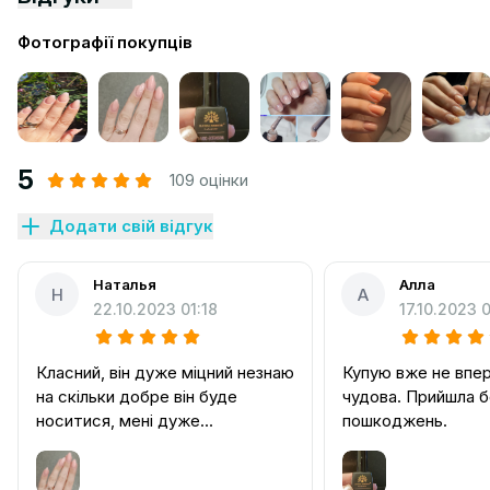
Фотографії покупців
5
109 оцінки
Додати свій відгук
Наталья
Алла
Н
А
22.10.2023 01:18
17.10.2023 0
Класний, він дуже міцний незнаю
Купую вже не впер
на скільки добре він буде
чудова. Прийшла б
носитися, мені дуже
пошкоджень.
сподобалося ❤❤❤❤