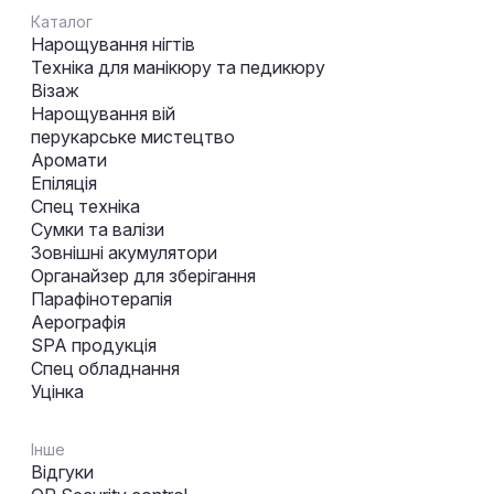
Каталог
Нарощування нігтів
Техніка для манікюру та педикюру
Візаж
Нарощування вій
перукарське мистецтво
Аромати
Епіляція
Спец техніка
Сумки та валізи
Зовнішні акумулятори
Органайзер для зберігання
Парафінотерапія
Аерографія
SPA продукція
Спец обладнання
Уцінка
Інше
Відгуки