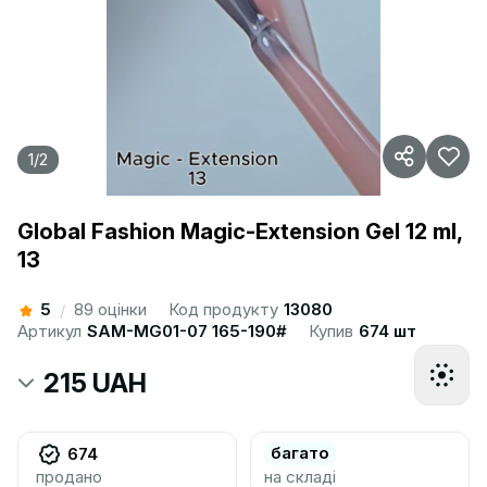
1
/
2
Global Fashion Magic-Extension Gel 12 ml,
13
5
89 оцінки
Код продукту
13080
/
Артикул
SAM-MG01-07 165-190#
Купив
674 шт
215 UAH
багато
674
продано
на складі