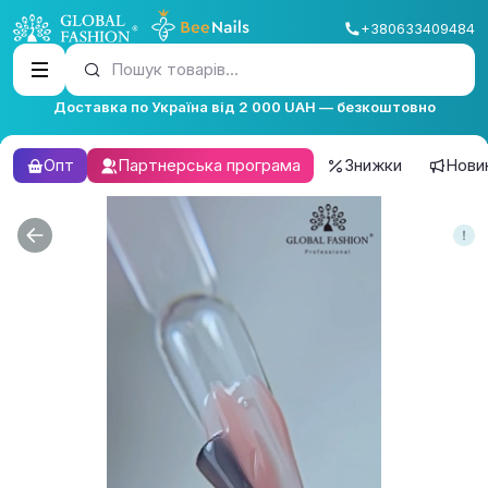
+380633409484
Пошук товарів...
Доставка по Україна від 2 000 UAH — безкоштовно
Опт
Партнерська програма
Знижки
Нови