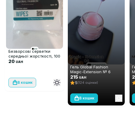
Безворсові серветки
середньої жорсткості, 100
шт
20
UAH
Гель Global Fashion
Г
Magic-Extension № 6
M
215
2
UAH
5
В кошик
(124 оцінки)
В кошик