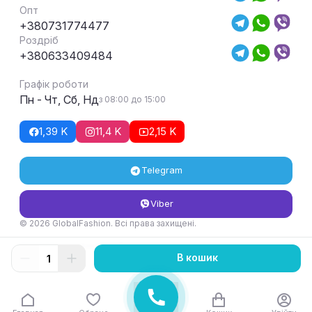
Опт
+380731774477
Роздріб
+380633409484
Графік роботи
Пн - Чт, Сб, Нд
з 08:00 до 15:00
1,39 K
11,4 K
2,15 K
Telegram
Viber
© 2026 GlobalFashion. Всі права захищені.
Умови повернення та обміну товару
В кошик