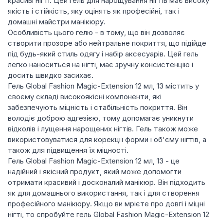
красиві нігті. Цей гель для нарощування нігтів має високу
якість і стійкість, яку оцінять як професійні, так і
домашні майстри манікюру.
Особливість цього гелю - в тому, що він дозволяє
створити прозоре або нейтральне покриття, що підійде
під будь-який стиль одягу і набір аксесуарів. Цей гель
легко наноситься на нігті, має зручну консистенцію і
досить швидко засихає.
Гель Global Fashion Magic-Extension 12 мл, 13 містить у
своєму складі високоякісні компоненти, які
забезпечують міцність і стабільність покриття. Він
володіє доброю адгезією, тому допомагає уникнути
відколів і лущення нарощених нігтів. Гель також може
використовуватися для корекції форми і об'єму нігтів, а
також для підвищення їх міцності.
Гель Global Fashion Magic-Extension 12 мл, 13 - це
надійний і якісний продукт, який може допомогти
отримати красивий і досконалий манікюр. Він підходить
як для домашнього використання, так і для створення
професійного манікюру. Якщо ви мрієте про довгі і міцні
нігті, то спробуйте гель Global Fashion Magic-Extension 12