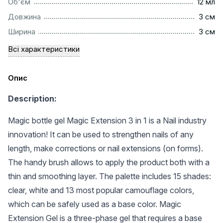
.................................................................................................
Об'єм
12 мл
..................................................................................................
Довжина
3 см
..................................................................................................
Ширина
3 см
Всі характеристики
Опис
Description:
Magic bottle gel Magic Extension 3 in 1 is a Nail industry
innovation! It can be used to strengthen nails of any
length, make corrections or nail extensions (on forms).
The handy brush allows to apply the product both with a
thin and smoothing layer. The palette includes 15 shades:
clear, white and 13 most popular camouflage colors,
which can be safely used as a base color. Magic
Extension Gel is a three-phase gel that requires a base