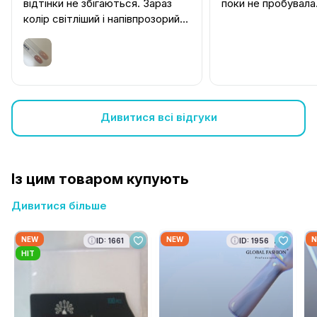
відтінки не збігаються. Зараз
поки не пробувала
колір світліший і напівпрозорий.
Неприємно.
Дивитися всі відгуки
Із цим товаром купують
Дивитися більше
NEW
NEW
N
ID: 1661
ID: 1956
HIT