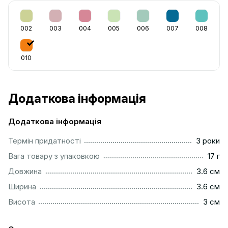
002
003
004
005
006
007
008
010
Додаткова інформація
Додаткова інформація
...............................................................................................
Термін придатності
3 роки
....................................................................................................
Вага товару з упаковкою
17 г
...............................................................................................
Довжина
3.6 см
...............................................................................................
Ширина
3.6 см
..................................................................................................
Висота
3 см