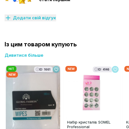
Додати свій відгук
Із цим товаром купують
Дивитися більше
HIT
NEW
N
ID: 1661
ID: 4146
NEW
Набір кристалів SOMEL
К
Professional
G