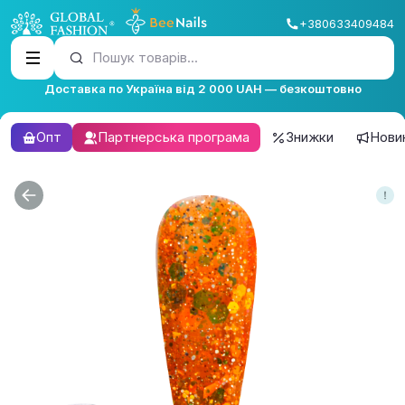
+380633409484
Пошук товарів...
Доставка по Україна від 2 000 UAH — безкоштовно
Опт
Партнерська програма
Знижки
Нови