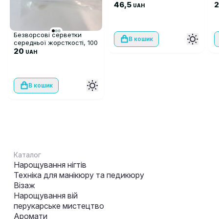
46,5
2
UAH
Безворсові серветки
В кошик
середньої жорсткості, 100
шт
20
UAH
В кошик
Каталог
Нарощування нігтів
Техніка для манікюру та педикюру
Візаж
Нарощування вій
перукарське мистецтво
Аромати