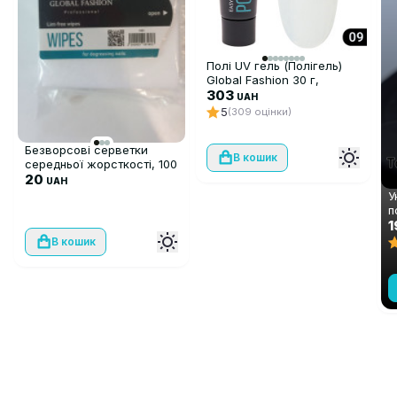
Полі UV гель (Полігель)
Global Fashion 30 г,
прозорий 09
303
UAH
5
(309 оцінки)
Безворсові серветки
В кошик
середньої жорсткості, 100
шт
20
UAH
У
п
ш
1
А
В кошик
м