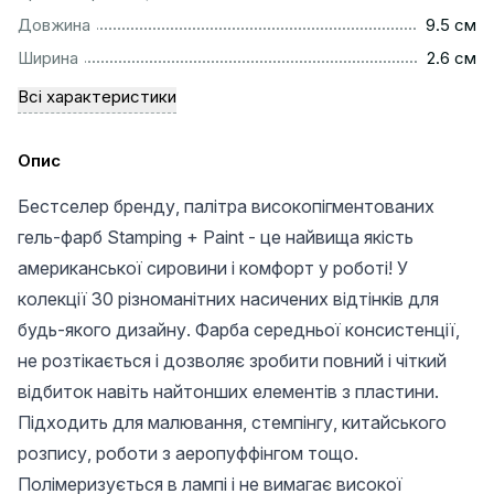
...............................................................................................
Довжина
9.5 см
...............................................................................................
Ширина
2.6 см
Всі характеристики
Опис
Бестселер бренду, палітра високопігментованих
гель-фарб Stamping + Paint - це найвища якість
американської сировини і комфорт у роботі! У
колекції 30 різноманітних насичених відтінків для
будь-якого дизайну. Фарба середньої консистенції,
не розтікається і дозволяє зробити повний і чіткий
відбиток навіть найтонших елементів з пластини.
Підходить для малювання, стемпінгу, китайського
розпису, роботи з аеропуффінгом тощо.
Полімеризується в лампі і не вимагає високої