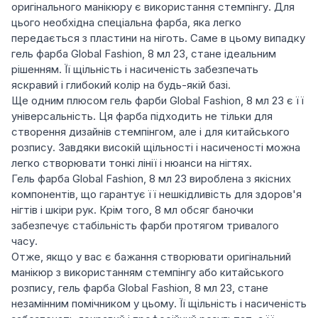
оригінального манікюру є використання стемпінгу. Для
цього необхідна спеціальна фарба, яка легко
передається з пластини на ніготь. Саме в цьому випадку
гель фарба Global Fashion, 8 мл 23, стане ідеальним
рішенням. Її щільність і насиченість забезпечать
яскравий і глибокий колір на будь-якій базі.
Ще одним плюсом гель фарби Global Fashion, 8 мл 23 є її
універсальність. Ця фарба підходить не тільки для
створення дизайнів стемпінгом, але і для китайського
розпису. Завдяки високій щільності і насиченості можна
легко створювати тонкі лінії і нюанси на нігтях.
Гель фарба Global Fashion, 8 мл 23 вироблена з якісних
компонентів, що гарантує її нешкідливість для здоров'я
нігтів і шкіри рук. Крім того, 8 мл обсяг баночки
забезпечує стабільність фарби протягом тривалого
часу.
Отже, якщо у вас є бажання створювати оригінальний
манікюр з використанням стемпінгу або китайського
розпису, гель фарба Global Fashion, 8 мл 23, стане
незамінним помічником у цьому. Її щільність і насиченість