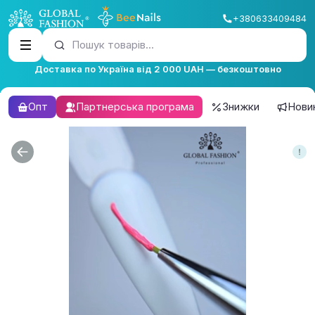
+380633409484
Пошук товарів...
Доставка по Україна від 2 000 UAH — безкоштовно
Опт
Партнерська програма
Знижки
Нови