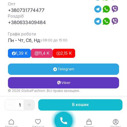
Опт
+380731774477
Роздріб
+380633409484
Графік роботи
Пн - Чт, Сб, Нд
з 08:00 до 15:00
1,39 K
11,4 K
2,15 K
Telegram
Viber
© 2026 GlobalFashion. Всі права захищені.
Умови повернення та обміну товару
В кошик