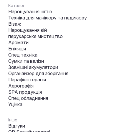
Каталог
Нарощування нігтів
Техніка для манікюру та педикюру
Візаж
Нарощування вій
перукарське мистецтво
Аромати
Епіляція
Спец техніка
Сумки та валізи
Зовнішні акумулятори
Органайзер для зберігання
Парафінотерапія
Аерографія
SPA продукція
Спец обладнання
Уцінка
Інше
Відгуки
QR Security control