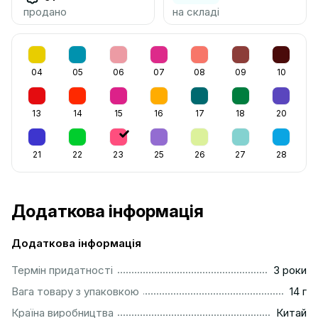
продано
на складі
04
05
06
07
08
09
10
13
14
15
16
17
18
20
21
22
23
25
26
27
28
Додаткова інформація
Додаткова інформація
...............................................................................................
Термін придатності
3 роки
....................................................................................................
Вага товару з упаковкою
14 г
................................................................................................
Країна виробництва
Китай