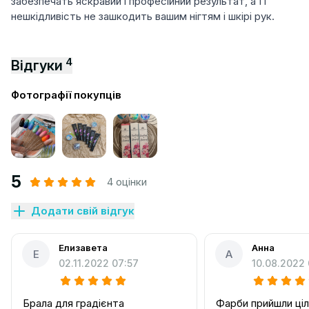
забезпечать яскравий і професійний результат, а її
нешкідливість не зашкодить вашим нігтям і шкірі рук.
4
Відгуки
Фотографії покупців
5
4 оцінки
Додати свій відгук
Елизавета
Анна
Е
А
02.11.2022 07:57
10.08.2022 
Брала для градієнта
Фарби прийшли цілі