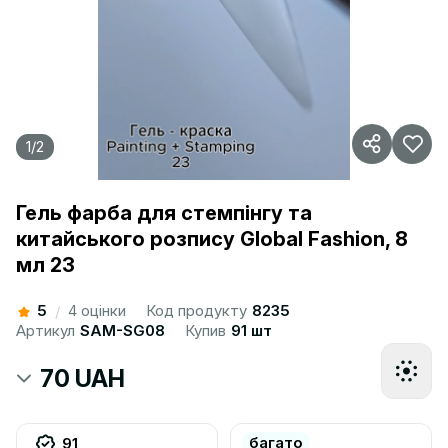
1
/
2
Гель фарба для стемпінгу та
китайського розпису Global Fashion, 8
мл 23
5
4 оцінки
Код продукту
8235
/
Артикул
SAM-SG08
Купив
91 шт
70 UAH
багато
91