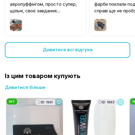
аеропуффінгом, просто супер,
фарби поклали под
щільні, своє завдання
справі ще не проб
виконують ідеально.
Кольори насичені.
Переплутали один відтінок,
надіслали не той, але все одно
залишила, все знадобляться.
Відмінна ціна і якість
Дивитися всі відгуки
Із цим товаром купують
Дивитися більше
HIT
H
ID: 1661
ID: 1863