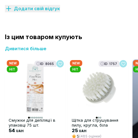
Додати свій відгук
Із цим товаром купують
Дивитися більше
NEW
NEW
N
ID: 8065
ID: 1757
HIT
HIT
H
Смужки для депіляції в
Щітка для струшування
упаковці 75 шт.
пилу, кругла, біла
54
25
UAH
UAH
5
(485 оцінки)