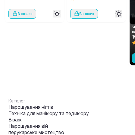
В кошик
В кошик
У
п
ш
1
А
м
Каталог
Нарощування нігтів
Техніка для манікюру та педикюру
Візаж
Нарощування вій
перукарське мистецтво