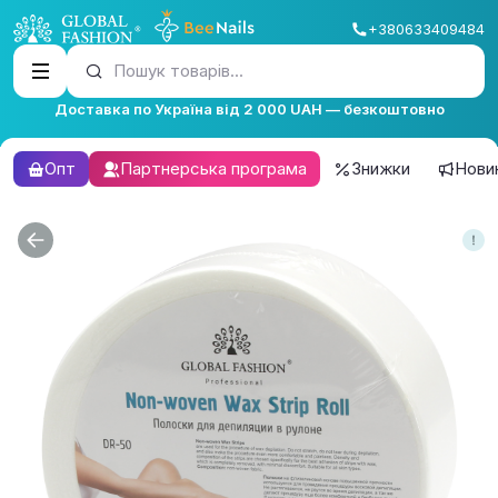
+380633409484
Пошук товарів...
Доставка по Україна від 2 000 UAH — безкоштовно
Опт
Партнерська програма
Знижки
Нови