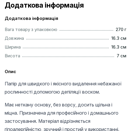
Додаткова інформація
Додаткова інформація
.................................................................................................
Вага товару з упаковкою
270 г
..............................................................................................
Довжина
16.3 см
..............................................................................................
Ширина
16.3 см
..................................................................................................
Висота
7 см
Опис
Папір для швидкого і якісного видалення небажаної
рослинності допомогою депіляції воском.
Має неткану основу, без ворсу, досить щільна і
міцна. Призначена для професійного і домашнього
застосування. Матеріал відрізняється
гіпоалергійністю, зручний і простий у використанні.