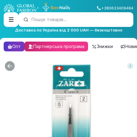
+380633409484
Пошук товарів...
Доставка по Україна від 2 000 UAH — безкоштовно
Опт
Партнерська програма
Знижки
Нови