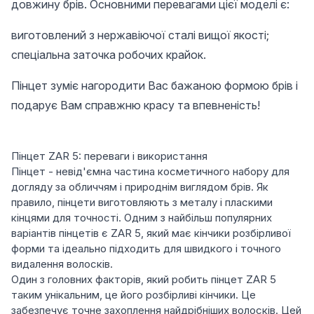
довжину брів. Основними перевагами цієї моделі є:
виготовлений з нержавіючої сталі вищої якості;
спеціальна заточка робочих крайок.
Пінцет зуміє нагородити Вас бажаною формою брів і
подарує Вам справжню красу та впевненість!
Пінцет ZAR 5: переваги і використання
Пінцет - невід'ємна частина косметичного набору для
догляду за обличчям і природнім виглядом брів. Як
правило, пінцети виготовляють з металу і пласкими
кінцями для точності. Одним з найбільш популярних
варіантів пінцетів є ZAR 5, який має кінчики розбірливої
форми та ідеально підходить для швидкого і точного
видалення волосків.
Один з головних факторів, який робить пінцет ZAR 5
таким унікальним, це його розбірливі кінчики. Це
забезпечує точне захоплення найдрібніших волосків. Цей