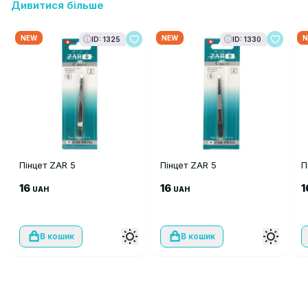
Дивитися більше
NEW
NEW
N
ID: 1325
ID: 1330
Пінцет ZAR 5
Пінцет ZAR 5
П
16
16
1
UAH
UAH
В кошик
В кошик