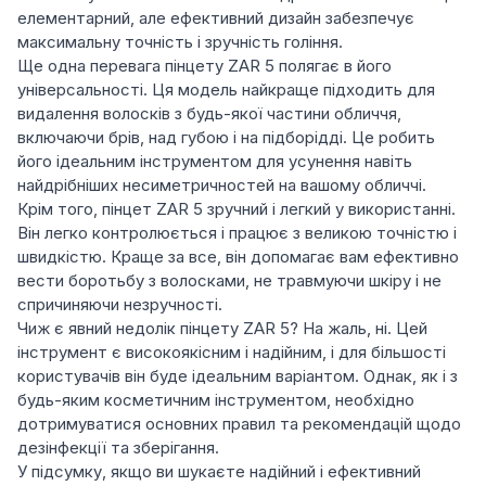
елементарний, але ефективний дизайн забезпечує
максимальну точність і зручність гоління.
Ще одна перевага пінцету ZAR 5 полягає в його
універсальності. Ця модель найкраще підходить для
видалення волосків з будь-якої частини обличчя,
включаючи брів, над губою і на підборідді. Це робить
його ідеальним інструментом для усунення навіть
найдрібніших несиметричностей на вашому обличчі.
Крім того, пінцет ZAR 5 зручний і легкий у використанні.
Він легко контролюється і працює з великою точністю і
швидкістю. Краще за все, він допомагає вам ефективно
вести боротьбу з волосками, не травмуючи шкіру і не
спричиняючи незручності.
Чиж є явний недолік пінцету ZAR 5? На жаль, ні. Цей
інструмент є високоякісним і надійним, і для більшості
користувачів він буде ідеальним варіантом. Однак, як і з
будь-яким косметичним інструментом, необхідно
дотримуватися основних правил та рекомендацій щодо
дезінфекції та зберігання.
У підсумку, якщо ви шукаєте надійний і ефективний