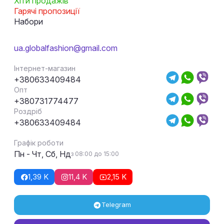
Хіти продажів
Гарячі пропозиції
Набори
ua.globalfashion@gmail.com
Інтернет-магазин
+380633409484
Опт
+380731774477
Роздріб
+380633409484
Графік роботи
Пн - Чт, Сб, Нд
з 08:00 до 15:00
1,39 K
11,4 K
2,15 K
Telegram