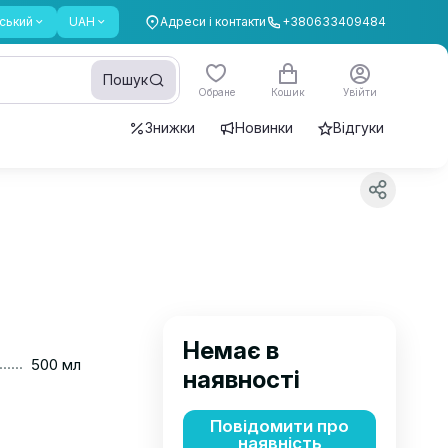
ський
UAH
Адреси і контакти
+380633409484
Пошук
Обране
Кошик
Увійти
Знижки
Новинки
Відгуки
Немає в
......
500 мл
наявності
Повідомити про
наявність