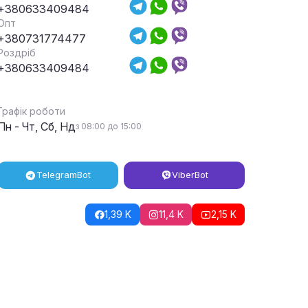
+380633409484
Опт
+380731774477
Роздріб
+380633409484
Графік роботи
Пн - Чт, Сб, Нд
з 08:00 до 15:00
Telegram
Bot
Viber
Bot
1,39 K
11,4 K
2,15 K