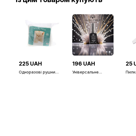
225 UAH
196 UAH
25 
Одноразові рушники
Універсальне
Пилка
90*200
верхнє покриття без
Globa
липкого шару Global
180/
Fashion TOP-
Алмазний (топ/
фініш), 12 мл