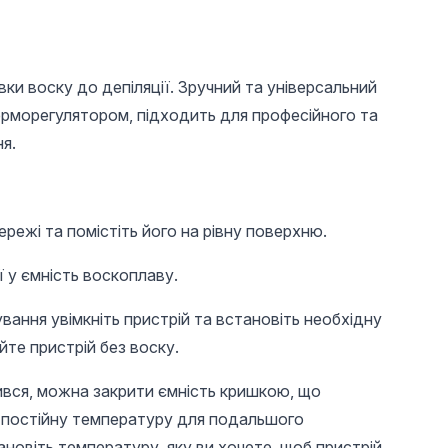
епіляції. Зручний та універсальний
ерморегулятором, підходить для професійного та
я.
28,6 UAH
50 UAH
195 
ережі та помістіть його на рівну поверхню.
Насадка металева
Пензель для
Гелеві 
барабан для
малювання, тонкий
"квадра
наждачних циліндрів
пензель, Global
розмірі
ії у ємність воскоплаву.
7 мм
Fashion, 00
ання увімкніть пристрій та встановіть необхідну
те пристрій без воску.
нився, можна закрити ємність кришкою, що
 постійну температуру для подальшого
новіть температуру, яку ви хочете, щоб пристрій