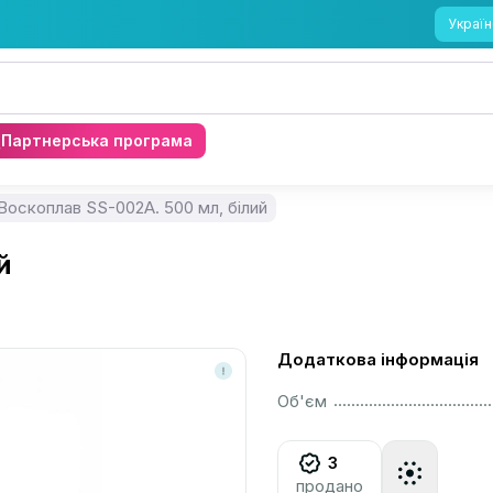
Україн
Партнерська програма
Воскоплав SS-002A. 500 мл, білий
й
Додаткова інформація
................................................................................................................
Об'єм
3
продано