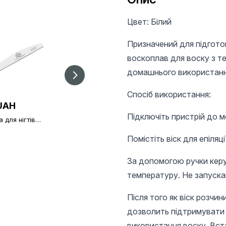
Цвет: Білий
Призначений для підготовки воску до д
воскоплав для воску з т
домашнього використанн
Спосіб використання:
UAH
25 UAH
25 UAH
Підключіть пристрій до м
 для нігтів
Пилочка для нігтів
Пилочка для нігтів
l Fashion
Global Fashion 80/80
Global Fashion
240
150/150
Помістіть віск для епіляц
За допомогою ручки керув
температуру. Не запускай
Після того як віск розчи
дозволить підтримувати
використання воску. Вста