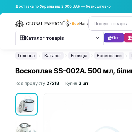
Доставка по Україна від 2 000 UAH — безкоштовно
Каталог товарів
Опт
Головна
Каталог
Епіляція
Воскоплави
Воскоплав SS-002A. 500 мл, біли
Код продукту
27218
Купив
3 шт
................................................................................................................