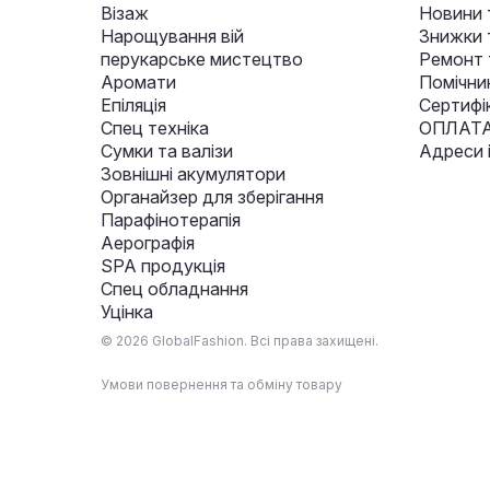
Візаж
Новини 
Нарощування вій
Знижки т
перукарське мистецтво
Ремонт 
Аромати
Помічни
Епіляція
Сертифі
Спец техніка
ОПЛАТА
Сумки та валізи
Адреси 
Зовнішні акумулятори
Органайзер для зберігання
Парафінотерапія
Аерографія
SPA продукція
Спец обладнання
Уцінка
© 2026 GlobalFashion. Всі права захищені.
Умови повернення та обміну товару