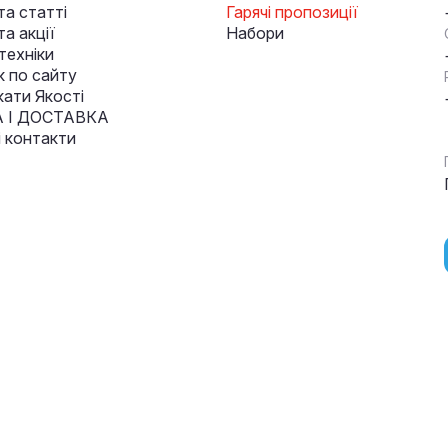
та статті
Гарячі пропозиції
а акції
Набори
техніки
к по сайту
кати Якості
 І ДОСТАВКА
і контакти