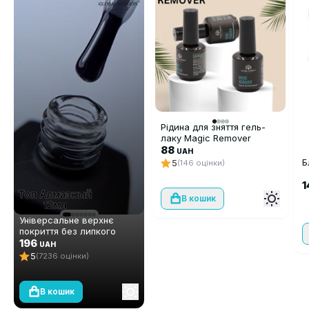
Рідина для зняття гель-
лаку Magic Remover
Global Fashion, 15 ml
88
UAH
Б
5
(146 оцінки)
1
В кошик
Універсальне верхнє
покриття без липкого
шару Global Fashion TOP-
196
UAH
Алмазний (топ/фініш), 12
5
(7236 оцінки)
мл
В кошик