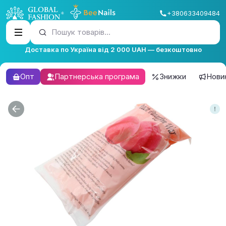
+380633409484
Пошук товарів...
Доставка по Україна від 2 000 UAH — безкоштовно
Опт
Партнерська програма
Знижки
Нови