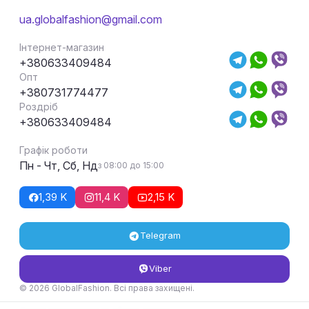
ua.globalfashion@gmail.com
Інтернет-магазин
+380633409484
Опт
+380731774477
Роздріб
+380633409484
Графік роботи
Пн - Чт, Сб, Нд
з 08:00 до 15:00
1,39 K
11,4 K
2,15 K
Telegram
Viber
© 2026 GlobalFashion. Всі права захищені.