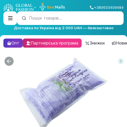
+380633409484
Пошук товарів...
Доставка по Україна від 2 000 UAH — безкоштовно
Опт
Партнерська програма
Знижки
Нови