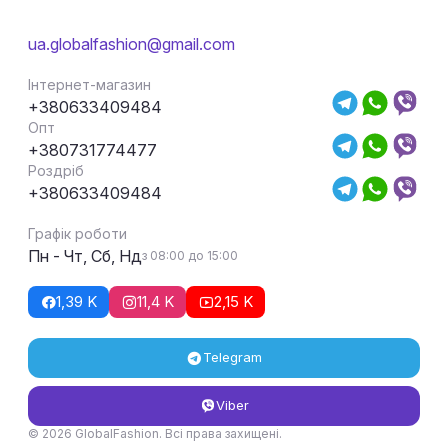
ua.globalfashion@gmail.com
Інтернет-магазин
+380633409484
Опт
+380731774477
Роздріб
+380633409484
Графік роботи
Пн - Чт, Сб, Нд
з 08:00 до 15:00
1,39 K
11,4 K
2,15 K
Telegram
Viber
© 2026 GlobalFashion. Всі права захищені.