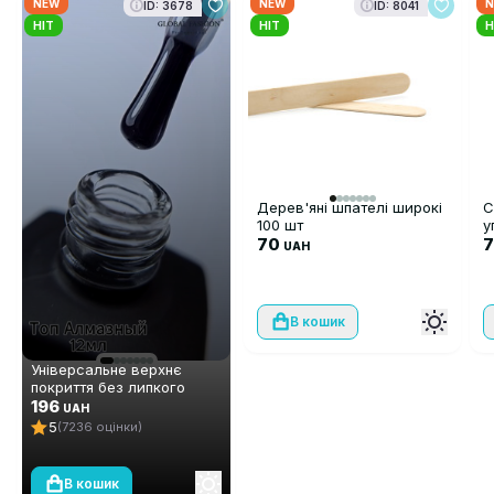
NEW
NEW
N
ID: 3678
ID: 8041
HIT
HIT
H
Дерев'яні шпателі широкі
С
100 шт
у
70
UAH
В кошик
Універсальне верхнє
покриття без липкого
шару Global Fashion TOP-
196
UAH
Алмазний (топ/фініш), 12
5
(7236 оцінки)
мл
В кошик