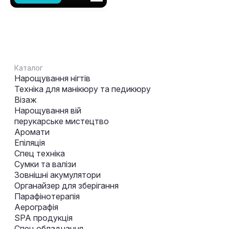
Каталог
Нарощування нігтів
Техніка для манікюру та педикюру
Візаж
Нарощування вій
перукарське мистецтво
Аромати
Епіляція
Спец техніка
Сумки та валізи
Зовнішні акумулятори
Органайзер для зберігання
Парафінотерапія
Аерографія
SPA продукція
Спец обладнання