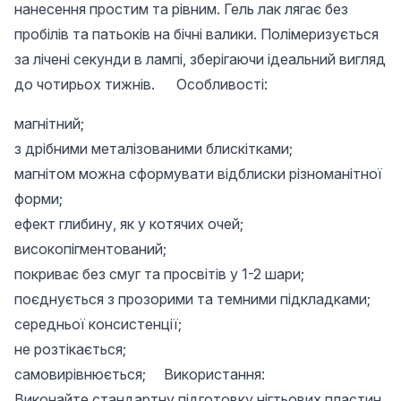
нанесення простим та рівним. Гель лак лягає без
пробілів та патьоків на бічні валики. Полімеризується
за лічені секунди в лампі, зберігаючи ідеальний вигляд
до чотирьох тижнів. Особливості:
магнітний;
з дрібними металізованими блискітками;
магнітом можна сформувати відблиски різноманітної
форми;
ефект глибину, як у котячих очей;
високопігментований;
покриває без смуг та просвітів у 1-2 шари;
поєднується з прозорими та темними підкладками;
середньої консистенції;
не розтікається;
самовирівнюється; Використання:
Виконайте стандартну підготовку нігтьових пластин.