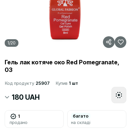
1
/
20
Гель лак котяче око Red Pomegranate,
03
Код продукту
25907
Купив
1 шт
180 UAH
багато
1
продано
на складі