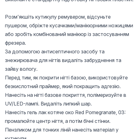
Розм'якшіть кутикулу ремувером, відсуньте
пушером, обріжте кусачками/манікюрними ножицями
або зробіть комбінований манікюр із застосуванням
фрезера.
За допомогою антисептичного засобу та
знежирювача для нігтів видаліть забруднення та
зайву вологу.
Перед тим, як покрити нігті базою, використовуйте
безкислотний праймер, який покращить адгезію.
Нанесіть на нігті базове покриття, полімеризуйте в
UV/LED-лампі. Видаліть липкий шар.
Нанесіть гель лак котяче око Red Pomegranate, 03:
промалюйте центр нігтя, а потім бічні стінки.
Пензликом для тонких ліній нанесіть матеріал у
кутикули.