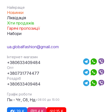
Найкраще
Новинки
Ліквідація
Хіти продажів
Гарячі пропозиції
Набори
ua.globalfashion@gmail.com
Інтернет-магазин
+380633409484
Опт
+380731774477
Роздріб
+380633409484
Графік роботи
Пн - Чт, Сб, Нд
з 08:00 до 15:00
1,39 K
11,4 K
2,15 K