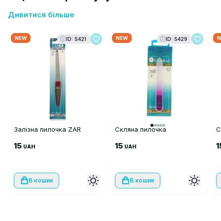
Дивитися більше
NEW
NEW
N
ID: 5421
ID: 5429
Залізна пилочка ZAR
Скляна пилочка
С
15
15
1
UAH
UAH
В кошик
В кошик