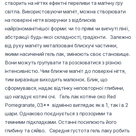
створить на нігтях ефектні переливи та магічну гру
світла. Використовуючи магніт, можна створювати
на поверхні нігтя візерунки з відблисків
найрізноманітнішої форми: чи то прямі чи вигнуті лінії,
абстракції будь-якої складності, градієнти. Залежно
від руху магніту металізовані блискучі частинки,
якими насичений гель лак, змінюють своє становище.
Вони можуть групувати та розсіюватися з різною
інтенсивністю. Чим ближче магніт до поверхні нігтя,
тим виразніше виходить малюнок. Блик, що
сформувався, надає відтінку неповторної глибини,
що нагадує котячі очі. Гель лак котяче око Red
Pomegranate, 03** відмінно виглядає як в 1, так і в 2
шари. Однаково поєднується з прозорими та
темними підкладками. Останні посилюють його
глибину та сяйво. Середня густота гель лаку робить