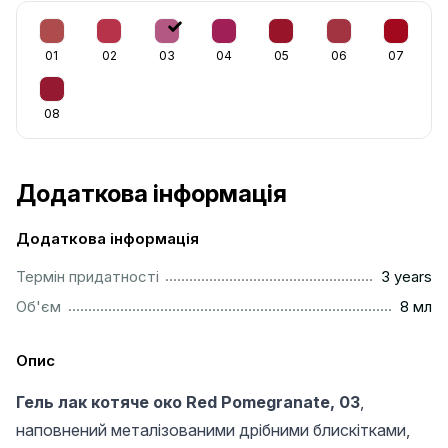
01
02
03
04
05
06
07
08
Додаткова інформація
Додаткова інформація
..............................................................................................
Термін придатності
3 years
..................................................................................................
Об'єм
8 мл
Опис
Гель лак котяче око Red Pomegranate, 03
,
наповнений металізованими дрібними блискітками,