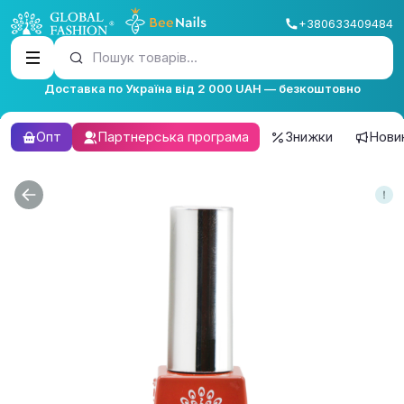
+380633409484
Пошук товарів...
Доставка по Україна від 2 000 UAH — безкоштовно
Опт
Партнерська програма
Знижки
Нови