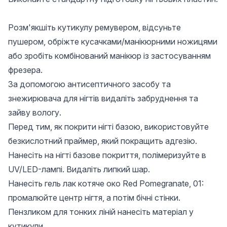
Розм'якшіть кутикулу ремувером, відсуньте
пушером, обріжте кусачками/манікюрними ножицями
або зробіть комбінований манікюр із застосуванням
фрезера.
За допомогою антисептичного засобу та
знежирювача для нігтів видаліть забруднення та
зайву вологу.
Перед тим, як покрити нігті базою, використовуйте
безкислотний праймер, який покращить адгезію.
Нанесіть на нігті базове покриття, полімеризуйте в
UV/LED-лампі. Видаліть липкий шар.
Нанесіть гель лак котяче око Red Pomegranate, 01:
промалюйте центр нігтя, а потім бічні стінки.
Пензликом для тонких ліній нанесіть матеріал у
кутикули.