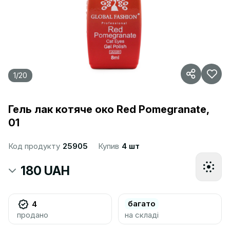
1
/
20
Гель лак котяче око Red Pomegranate,
01
Код продукту
25905
Купив
4 шт
180 UAH
багато
4
продано
на складі