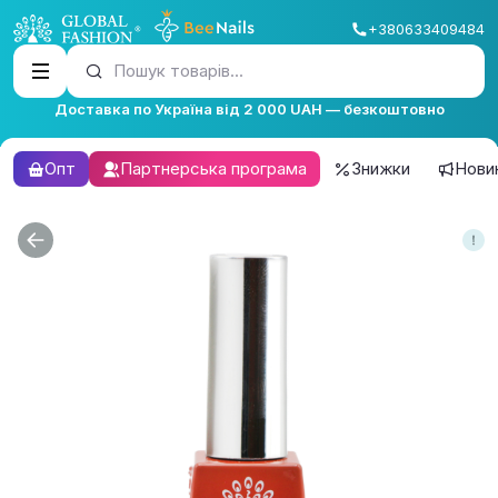
+380633409484
Пошук товарів...
Доставка по Україна від 2 000 UAH — безкоштовно
Опт
Партнерська програма
Знижки
Нови