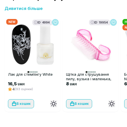
Дивитися більше
NEW
H
ID: 4994
ID: 19954
N
Лак для стемпінгу White
Щітка для струшування
Б
пилу, вузька і маленька,
N
16,5
рожева
8
UAH
UAH
4
(93 оцінки)
В кошик
В кошик