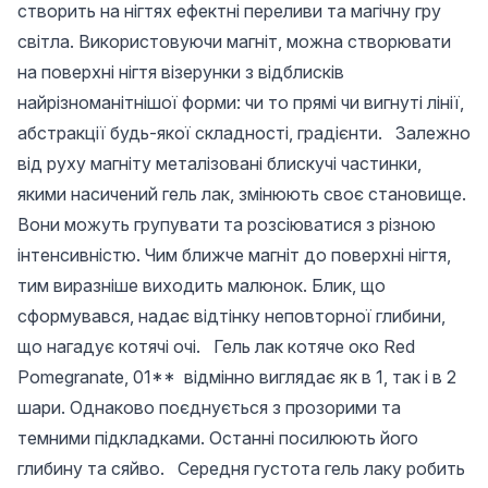
створить на нігтях ефектні переливи та магічну гру
світла. Використовуючи магніт, можна створювати
на поверхні нігтя візерунки з відблисків
найрізноманітнішої форми: чи то прямі чи вигнуті лінії,
абстракції будь-якої складності, градієнти. Залежно
від руху магніту металізовані блискучі частинки,
якими насичений гель лак, змінюють своє становище.
Вони можуть групувати та розсіюватися з різною
інтенсивністю. Чим ближче магніт до поверхні нігтя,
тим виразніше виходить малюнок. Блик, що
сформувався, надає відтінку неповторної глибини,
що нагадує котячі очі. Гель лак котяче око Red
Pomegranate, 01** відмінно виглядає як в 1, так і в 2
шари. Однаково поєднується з прозорими та
темними підкладками. Останні посилюють його
глибину та сяйво. Середня густота гель лаку робить