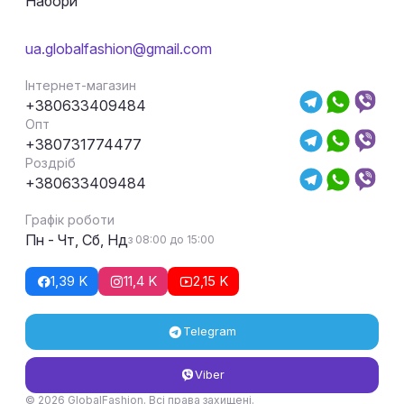
Набори
ua.globalfashion@gmail.com
Інтернет-магазин
+380633409484
Опт
+380731774477
Роздріб
+380633409484
Графік роботи
Пн - Чт, Сб, Нд
з 08:00 до 15:00
1,39 K
11,4 K
2,15 K
Telegram
Viber
© 2026 GlobalFashion. Всі права захищені.