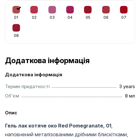
01
02
03
04
05
06
07
08
Додаткова інформація
Додаткова інформація
..............................................................................................
Термін придатності
3 years
..................................................................................................
Об'єм
8 мл
Опис
Гель лак котяче око Red Pomegranate, 01
,
наповнений металізованими дрібними блискітками,