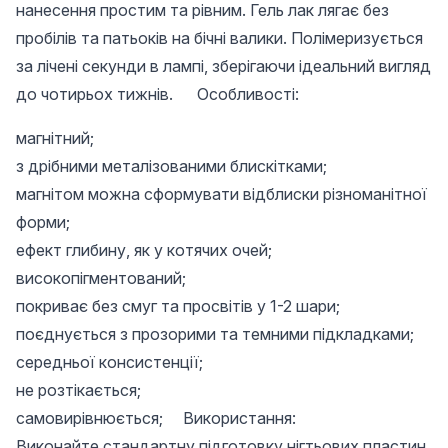
нанесення простим та рівним. Гель лак лягає без
пробілів та патьоків на бічні валики. Полімеризується
за лічені секунди в лампі, зберігаючи ідеальний вигляд
до чотирьох тижнів. Особливості:
магнітний;
з дрібними металізованими блискітками;
магнітом можна сформувати відблиски різноманітної
форми;
ефект глибину, як у котячих очей;
високопігментований;
покриває без смуг та просвітів у 1-2 шари;
поєднується з прозорими та темними підкладками;
середньої консистенції;
не розтікається;
самовирівнюється; Використання:
Виконайте стандартну підготовку нігтьових пластин.