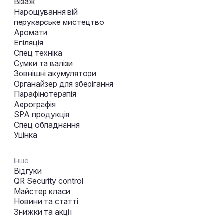
Візаж
Нарощування вій
перукарське мистецтво
Аромати
Епіляція
Спец техніка
Сумки та валізи
Зовнішні акумулятори
Органайзер для зберігання
Парафінотерапія
Аерографія
SPA продукція
Спец обладнання
Уцінка
Інше
Відгуки
QR Security control
Майстер класи
Новини та статті
Знижки та акції