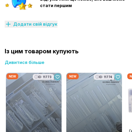
стати першим
Додати свій відгук
Із цим товаром купують
Дивитися більше
NEW
NEW
N
ID: 11773
ID: 11774
Г