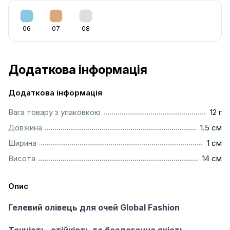
06
07
08
Додаткова інформація
Додаткова інформація
.....................................................................................................
Вага товару з упаковкою
12 г
................................................................................................
Довжина
1.5 см
...................................................................................................
Ширина
1 см
.................................................................................................
Висота
14 см
Опис
Гелевий олівець для очей Global Fashion