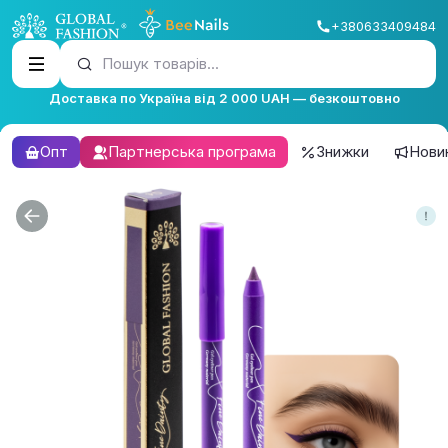
+380633409484
Пошук товарів...
Доставка по Україна від 2 000 UAH — безкоштовно
Опт
Партнерська програма
Знижки
Нови