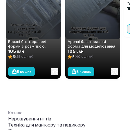
"
р
1
Верхні багаторазові
Арочні багаторазові
форми з розміткою,
форми для моделювання
натуральний вигин, 120 шт
105
нігтів, 120 шт
105
UAH
UAH
5
5
(25 оцінки)
(40 оцінки)
В кошик
В кошик
Каталог
Нарощування нігтів
Техніка для манікюру та педикюру