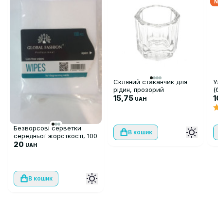
N
Скляний стаканчик для
У
рідин, прозорий
(
15,75
U
UAH
1
Безворсові серветки
В кошик
середньої жорсткості, 100
шт
20
UAH
В кошик