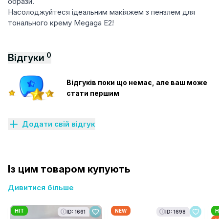
образи.
Насолоджуйтеся ідеальним макіяжем з пензлем для
тонального крему Megaga E2!
0
Відгуки
Відгуків поки що немає, але ваш може
стати першим
Додати свій відгук
Із цим товаром купують
Дивитися більше
HIT
NEW
H
ID: 1661
ID: 1698