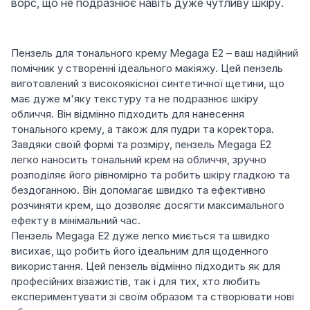
ворс, що не подразнює навіть дуже чутливу шкіру.
Пензель для тонального крему Megaga E2 – ваш надійний
помічник у створенні ідеального макіяжу. Цей пензель
виготовлений з високоякісної синтетичної щетини, що
має дуже м'яку текстуру та не подразнює шкіру
обличчя. Він відмінно підходить для нанесення
тонального крему, а також для пудри та коректора.
Завдяки своїй формі та розміру, пензель Megaga E2
легко наносить тональний крем на обличчя, зручно
розподіляє його рівномірно та робить шкіру гладкою та
бездоганною. Він допомагає швидко та ефективно
розчиняти крем, що дозволяє досягти максимального
ефекту в мінімальний час.
Пензель Megaga E2 дуже легко миється та швидко
висихає, що робить його ідеальним для щоденного
використання. Цей пензель відмінно підходить як для
професійних візажистів, так і для тих, хто любить
експериментувати зі своїм образом та створювати нові