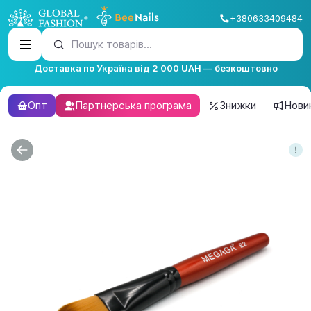
+380633409484
Пошук товарів...
Доставка по Україна від 2 000 UAH — безкоштовно
Опт
Партнерська програма
Знижки
Нови