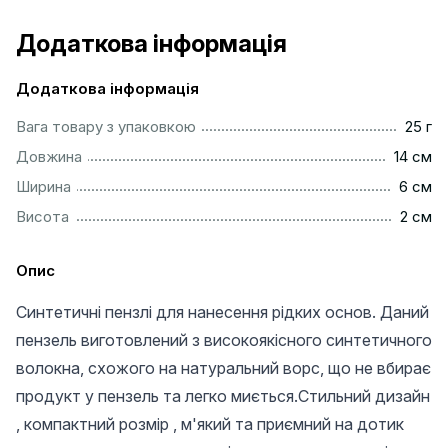
Додаткова інформація
Додаткова інформація
....................................................................................................
Вага товару з упаковкою
25 г
.................................................................................................
Довжина
14 см
..................................................................................................
Ширина
6 см
..................................................................................................
Висота
2 см
Опис
Синтетичні пензлі для нанесення рідких основ. Даний
пензель виготовлений з високоякісного синтетичного
волокна, схожого на натуральний ворс, що не вбирає
продукт у пензель та легко миється.Стильний дизайн
, компактний розмір , м'який та приємний на дотик