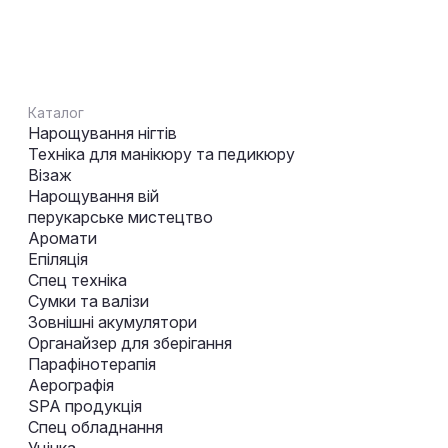
Каталог
Нарощування нігтів
Техніка для манікюру та педикюру
Візаж
Нарощування вій
перукарське мистецтво
Аромати
Епіляція
Спец техніка
Сумки та валізи
Зовнішні акумулятори
Органайзер для зберігання
Парафінотерапія
Аерографія
SPA продукція
Спец обладнання
Уцінка