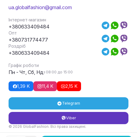
ua.globalfashion@gmail.com
Інтернет-магазин
+380633409484
Опт
+380731774477
Роздріб
+380633409484
Графік роботи
Пн - Чт, Сб, Нд
з 08:00 до 15:00
1,39 K
11,4 K
2,15 K
Telegram
Viber
© 2026 GlobalFashion. Всі права захищені.
Умови повернення та обміну товару