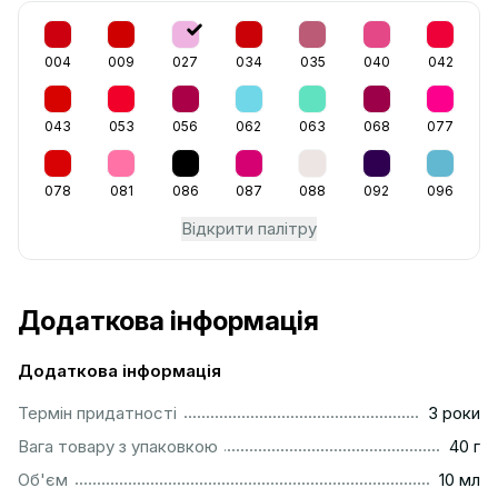
004
009
027
034
035
040
042
043
053
056
062
063
068
077
078
081
086
087
088
092
096
Відкрити палітру
Додаткова інформація
Додаткова інформація
...............................................................................................
Термін придатності
3 роки
...................................................................................................
Вага товару з упаковкою
40 г
.................................................................................................
Об'єм
10 мл