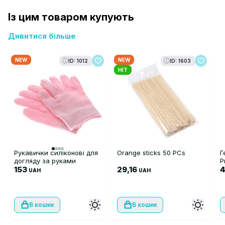
Із цим товаром купують
Дивитися більше
NEW
NEW
ID: 1012
ID: 1603
HIT
Рукавички силіконові для
Orange sticks 50 PCs
Г
догляду за руками
P
153
29,16
UAH
UAH
В кошик
В кошик