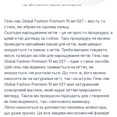
Гель-лак Global Fashion Premium 10 мл 027 – якість та
стиль, які зібрані на одному пальці.
Сьогодні нарощування нігтів – це не просто процедура, а
цілий етап догляду за собою. Таку процедуру не можна
проводити звичайним лаком для нігтів, який швидко
зношується та зникає з нігтів. Треба використовувати
якісні та модні засоби для нарощування нігтів. Гель-лак
Global Fashion Premium 10 мл 027 – один з таких засобів.
Цей гель-лак відмінно тримається на нігтях, не
зношується і не розтікається. До того ж, його можна
наносити як на натуральні нігті, так і на штучні. Гель-лак
Global Fashion Premium 10 мл 027 має натуральний
кольоровий відтінок, який надає нігтям природного
вигляду. Також він прекрасно підходить для створення
як повсякденного, так і святкового манікюру.
Легко наноситься за допомогою пензлика-аплікатора,
що дуже зручно. Це все завдяки високоякісній формулі