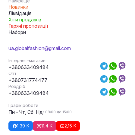
Найкраще
Новинки
Ліквідація
Хіти продажів
Гарячі пропозиції
Набори
ua.globalfashion@gmail.com
Інтернет-магазин
+380633409484
Опт
+380731774477
Роздріб
+380633409484
Графік роботи
Пн - Чт, Сб, Нд
з 08:00 до 15:00
1,39 K
11,4 K
2,15 K