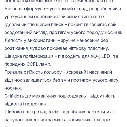
поєднання преміальної якості та вигідної вартості.
Безпечна формула – унікальний склад, розроблений з
урахуванням особливостей різних типів нігтів.
Ідеальний глянцевий блиск – покриття зберігає свій
бездоганний вигляд протягом усього періоду носіння.
Легкість у використанні – зручне нанесення без
розтікання, чудово покриває нігтьову пластину.
Швидка полімеризація – підходить для УФ-, LED- та
гібридних CCFL ламп.
Тривала стійкість кольору – яскравий і насичений
відтінок залишається без змін протягом усього часу
носіння.
Стійкість до механічних пошкоджень – відсутність
відколів і подряпин.
Широка палітра відтінків – від ніжних пастельних і
натуральних до яскравих та насичених кольорів.