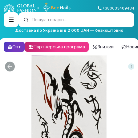
+380633409484
Пошук товарів...
Доставка по Україна від 2 000 UAH — безкоштовно
Опт
Партнерська програма
Знижки
Нови