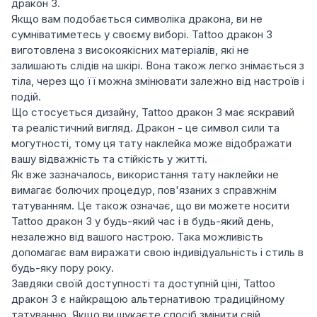
дракон 3.
Якщо вам подобається символіка дракона, ви не
сумніватиметесь у своєму виборі. Tattoo дракон 3
виготовлена з високоякісних матеріалів, які не
залишають слідів на шкірі. Вона також легко знімається з
тіла, через що її можна змінювати залежно від настроїв і
подій.
Що стосується дизайну, Tattoo дракон 3 має яскравий
та реалістичний вигляд. Дракон - це символ сили та
могутності, тому ця тату наклейка може відображати
вашу відважність та стійкість у житті.
Як вже зазначалось, використання тату наклейки не
вимагає болючих процедур, пов'язаних з справжнім
татуванням. Це також означає, що ви можете носити
Tattoo дракон 3 у будь-який час і в будь-який день,
незалежно від вашого настрою. Така можливість
допомагає вам виражати свою індивідуальність і стиль в
будь-яку пору року.
Завдяки своїй доступності та доступній ціні, Tattoo
дракон 3 є найкращою альтернативою традиційному
татуванню. Якщо ви шукаєте спосіб змінити свій