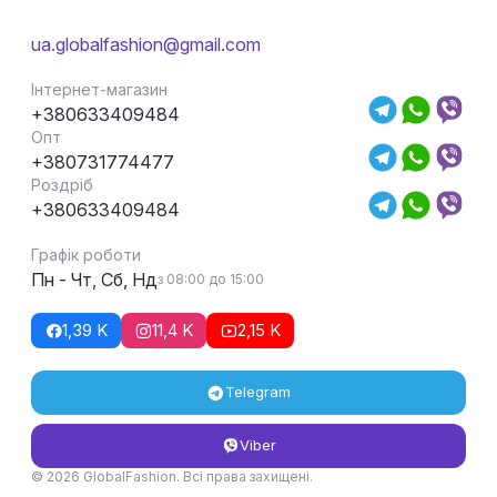
ua.globalfashion@gmail.com
Інтернет-магазин
+380633409484
Опт
+380731774477
Роздріб
+380633409484
Графік роботи
Пн - Чт, Сб, Нд
з 08:00 до 15:00
1,39 K
11,4 K
2,15 K
Telegram
Viber
© 2026 GlobalFashion. Всі права захищені.