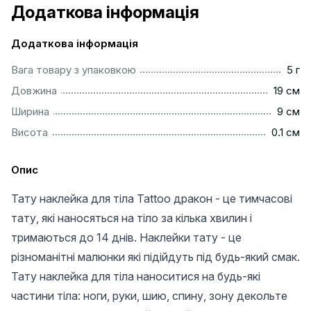
Додаткова інформація
Додаткова інформація
......................................................................................................
Вага товару з упаковкою
5 г
.................................................................................................
Довжина
19 см
..................................................................................................
Ширина
9 см
................................................................................................
Висота
0.1 см
Опис
Тату наклейка для тіла Tattoo дракон - це тимчасові
тату, які наносяться на тіло за кілька хвилин і
тримаються до 14 днів. Наклейки тату - це
різноманітні малюнки які підійдуть під будь-який смак.
Тату наклейка для тіла наноситися на будь-які
частини тіла: ноги, руки, шию, спину, зону декольте