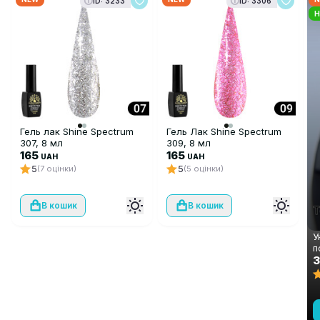
ID: 3233
ID: 3306
H
Гель лак Shine Spectrum
Гель Лак Shine Spectrum
307, 8 мл
309, 8 мл
165
165
UAH
UAH
5
5
(7 оцінки)
(5 оцінки)
В кошик
В кошик
У
п
ш
А
м