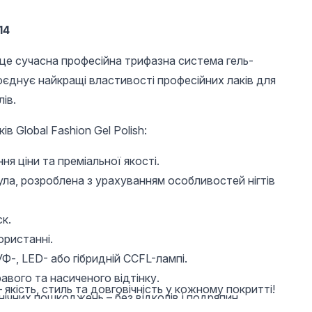
14
– це сучасна професійна трифазна система гель-
оєднує найкращі властивості професійних лаків для
лів.
в Global Fashion Gel Polish:
130 UAH
210 UAH
100 
я ціни та преміальної якості.
Гель лак перли
Універсальне
Ультра
Global Fashion 5, 8
верхнє покриття без
(безки
ула, розроблена з урахуванням особливостей нігтів
мл Гель лак перли
липкого шару Global
праймер
Global Fashion 5, 8
Fashion TOP-
Global 
мл
Diamond 15 мл (топ/
к.
фініш)
ористанні.
Ф-, LED- або гібридній CCFL-лампі.
авого та насиченого відтінку.
 якість, стиль та довговічність у кожному покритті!
нічних пошкоджень – без відколів і подряпин