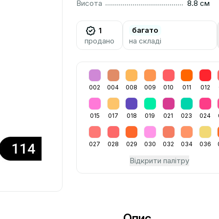
..............................................................................................
Висота
8.8 см
багато
1
продано
на складі
002
004
008
009
010
011
012
015
017
018
019
021
023
024
027
028
029
030
032
034
036
Відкрити палітру
Опис