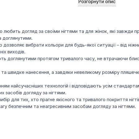
Розгорнути опис
протягом усього періоду 
Широка палітра стильних 
яскравих кольорів.
Великий вибір текстур: гл
хто любить догляд за своїми нігтями та для жінок, які завжди 
найвибагливіший смак і 
та доглянутими.
 що дозволяє вибрати кольори для будь-якої ситуації – від ніжн
Зняття гель-лаку швидке 
ніх виходів.
ають доглянутими протягом тривалого часу, не втрачаючи бли
е та швидке нанесення, а завдяки невеликому розміру пляшеч
ням найсучасніших технологій і відповідають усім стандартам
х засобів догляду за нігтями.
 вибір для тих, хто прагне якісного та тривалого покриття ніг
евагу безпечним та неагресивним засобам догляду за нігтями.