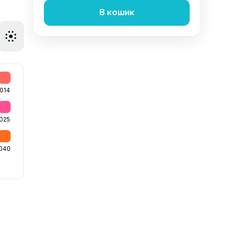
В кошик
014
025
040