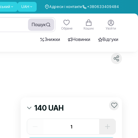
ський
UAH
Адреси і контакти
+380633409484
Пошук
Обране
Кошик
Увійти
Знижки
Новинки
Відгуки
140 UAH