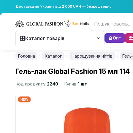
Доставка по Україна від 2 000 UAH — безкоштовно
Каталог товарів
Опт
Головна
Каталог
Нарощування нігтів
Гель
Гель-лак Global Fashion 15 мл 114
Код продукту
2240
Купив
1 шт
NEW
................................................................................................................
................................................................................................................
................................................................................................................