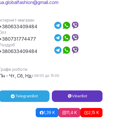
ua.globalfashion@gmail.com
Інтернет-магазин
+380633409484
Опт
+380731774477
Роздріб
+380633409484
Графік роботи
Пн - Чт, Сб, Нд
з 08:00 до 15:00
Telegram
Bot
Viber
Bot
1,39 K
11,4 K
2,15 K