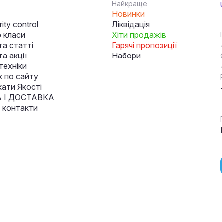
Найкраще
Новинки
ity control
Ліквідація
 класи
Хіти продажів
та статті
Гарячі пропозиції
а акції
Набори
техніки
к по сайту
кати Якості
 І ДОСТАВКА
і контакти