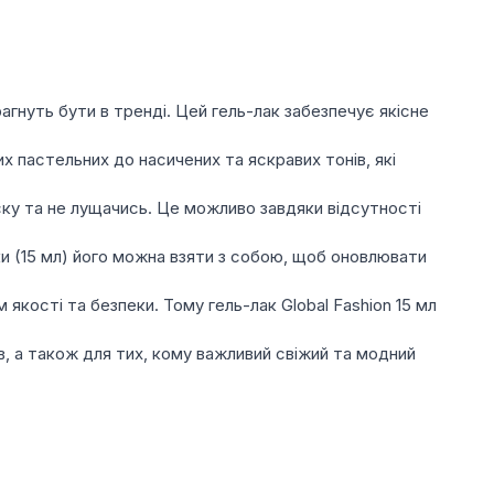
носіння.
відтінків – від ніжних пастельних до насичених
янцеві, шиммерні, глітерні та інші, що задовольнять
прагнуть бути в тренді. Цей гель-лак забезпечує якісне
складуть конкуренцію світовим брендам.
их пастельних до насичених та яскравих тонів, які
та легке, без пошкодження нігтів.
ску та не лущачись. Це можливо завдяки відсутності
ки (15 мл) його можна взяти з собою, щоб оновлювати
 якості та безпеки. Тому гель-лак Global Fashion 15 мл
тів, а також для тих, кому важливий свіжий та модний