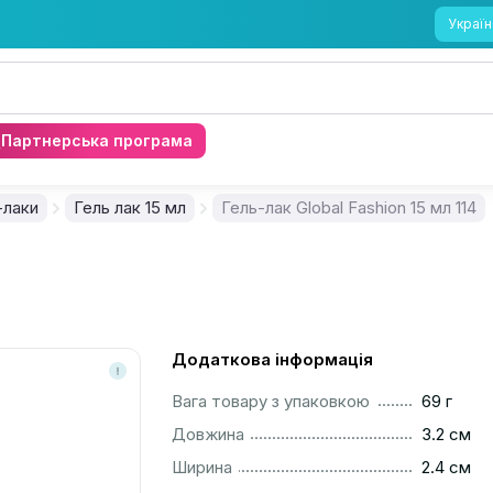
Україн
Партнерська програма
-лаки
Гель лак 15 мл
Гель-лак Global Fashion 15 мл 114
Додаткова інформація
..............................................................................................
Вага товару з упаковкою
69 г
..............................................................................................
Довжина
3.2 см
..............................................................................................
Ширина
2.4 см