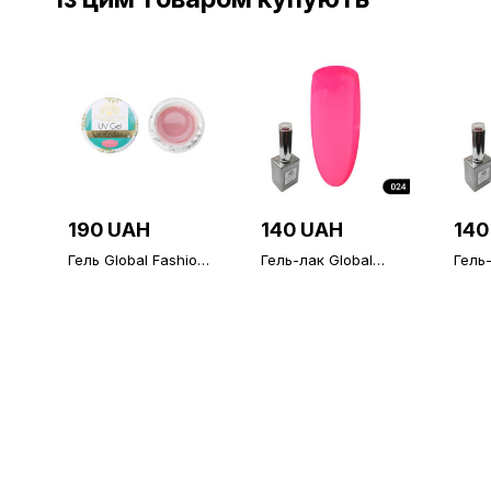
190 UAH
140 UAH
140
Гель Global Fashion
Гель-лак Global
Гель-
tea rose 15 гр
Fashion 15 мл 024
Fash