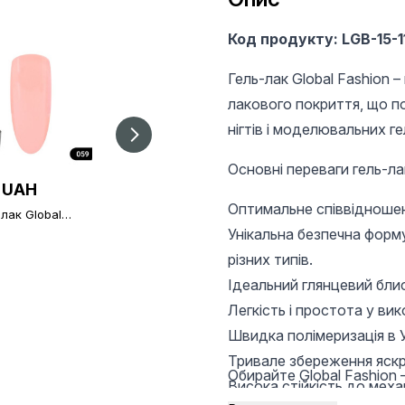
Код продукту: LGB-15-1
Гель-лак Global Fashion 
лакового покриття, що п
нігтів і моделювальних ге
Основні переваги гель-лакі
 UAH
135 UAH
135 UAH
Оптимальне співвідношенн
лак Global
Гель-лак BLACK
Гель-лак BLACK
ion 15 мл 059
ELITE 098, Global
ELITE 210, Global
Унікальна безпечна форм
Fashion, 8 мл
Fashion, 8 мл
різних типів.
Ідеальний глянцевий блис
Легкість і простота у вик
Швидка полімеризація в У
Тривале збереження яскр
Обирайте Global Fashion –
Висока стійкість до меха