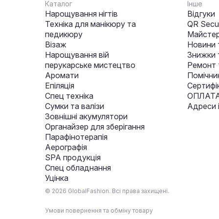
Каталог
Інше
Нарощування нігтів
Відгуки
Техніка для манікюру та
QR Secur
педикюру
Майстер
Візаж
Новини 
Нарощування вій
Знижки т
перукарське мистецтво
Ремонт 
Аромати
Помічни
Епіляція
Сертифі
Спец техніка
ОПЛАТА
Сумки та валізи
Адреси 
Зовнішні акумулятори
Органайзер для зберігання
Парафінотерапія
Аерографія
SPA продукція
Спец обладнання
Уцінка
© 2026 GlobalFashion. Всі права захищені.
Умови повернення та обміну товару