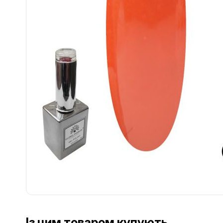
................................................................................................................
Із цим товаром купують