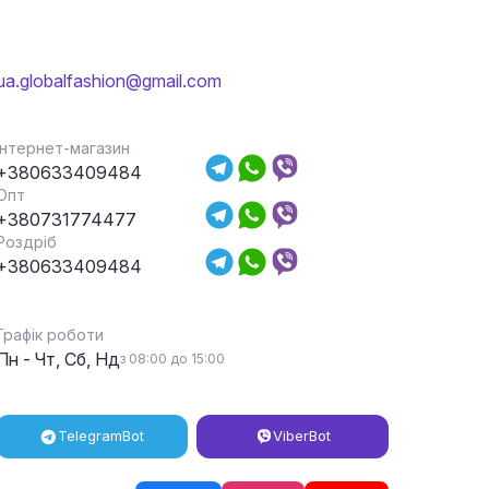
ua.globalfashion@gmail.com
Інтернет-магазин
+380633409484
Опт
+380731774477
Роздріб
+380633409484
Графік роботи
Пн - Чт, Сб, Нд
з 08:00 до 15:00
Telegram
Bot
Viber
Bot