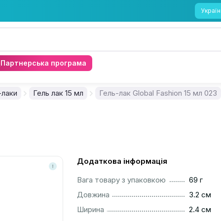
Україн
Партнерська програма
-лаки
Гель лак 15 мл
Гель-лак Global Fashion 15 мл 023
Додаткова інформація
..............................................................................................
Вага товару з упаковкою
69 г
..............................................................................................
Довжина
3.2 см
..............................................................................................
Ширина
2.4 см