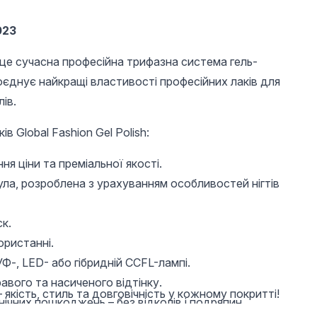
023
– це сучасна професійна трифазна система гель-
оєднує найкращі властивості професійних лаків для
лів.
в Global Fashion Gel Polish:
я ціни та преміальної якості.
ула, розроблена з урахуванням особливостей нігтів
к.
ористанні.
Ф-, LED- або гібридній CCFL-лампі.
авого та насиченого відтінку.
 якість, стиль та довговічність у кожному покритті!
нічних пошкоджень – без відколів і подряпин