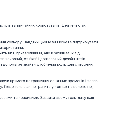
носіння.
відтінків – від ніжних пастельних до насичених
янцеві, шиммерні, глітерні та інші, що задовольнять
йстрів та звичайних користувачів. Цей гель-лак
складуть конкуренцію світовим брендам.
та легке, без пошкодження нігтів.
ення кольору. Завдяки цьому ви можете підтримувати
використання.
ить нігті привабливими, але й захищає їх від
скравий, стійкий і довговічний дизайн нігтів.
ір і допомагає знайти улюблений колір для створення
каючи прямого потрапляння сонячних променів і тепла.
. Якщо гель-лак потрапить у контакт з вологістю,
здоровими та красивими. Завдяки цьому гель-лаку ваш