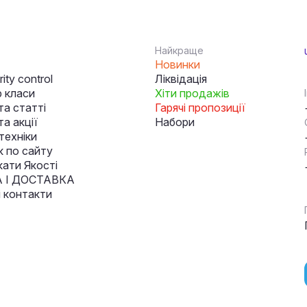
Найкраще
Новинки
ity control
Ліквідація
 класи
Хіти продажів
та статті
Гарячі пропозиції
а акції
Набори
техніки
к по сайту
кати Якості
 І ДОСТАВКА
і контакти