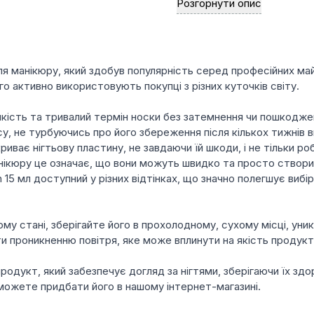
Розгорнути опис
протягом усього періоду 
Широка палітра стильних 
яскравих кольорів.
Великий вибір текстур: гл
 для манікюру, який здобув популярність серед професійних ма
найвибагливіший смак і 
о активно використовують покупці з різних куточків світу.
Зняття гель-лаку швидке 
якість та тривалий термін носки без затемнення чи пошкодж
су, не турбуючись про його збереження після кількох тижнів 
риває нігтьову пластину, не завдаючи їй шкоди, і не тільки роб
кюру це означає, що вони можуть швидко та просто створити я
n 15 мл доступний у різних відтінках, що значно полегшує виб
ому стані, зберігайте його в прохолодному, сухому місці, уни
и проникненню повітря, яке може вплинути на якість продукту
й продукт, який забезпечує догляд за нігтями, зберігаючи їх 
можете придбати його в нашому інтернет-магазині.