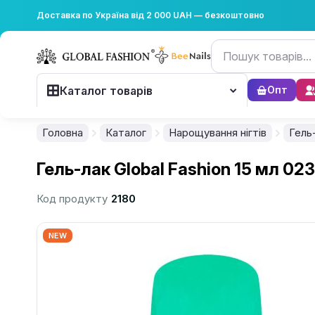
Доставка по Україна від 2 000 UAH — безкоштовно
Каталог товарів
Опт
Головна
Каталог
Нарощування нігтів
Гель
Гель-лак Global Fashion 15 мл 023
Код продукту
2180
NEW
................................................................................................................
................................................................................................................
................................................................................................................