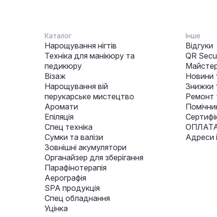
Каталог
Інше
Нарощування нігтів
Відгуки
Техніка для манікюру та
QR Secur
педикюру
Майстер
Візаж
Новини 
Нарощування вій
Знижки т
перукарське мистецтво
Ремонт 
Аромати
Помічни
Епіляція
Сертифі
Спец техніка
ОПЛАТА
Сумки та валізи
Адреси 
Зовнішні акумулятори
Органайзер для зберігання
Парафінотерапія
Аерографія
SPA продукція
Спец обладнання
Уцінка