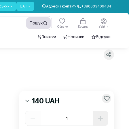
ський
UAH
Адреси і контакти
+380633409484
Пошук
Обране
Кошик
Увійти
Знижки
Новинки
Відгуки
140 UAH