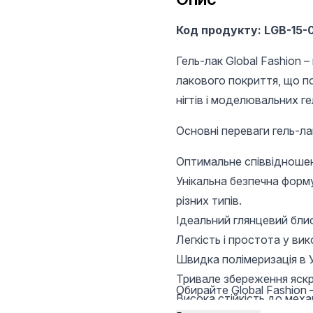
Код продукту: LGB-15-
Гель-лак Global Fashion 
лакового покриття, що п
нігтів і моделювальних ге
Основні переваги гель-лакі
Оптимальне співвідношенн
Унікальна безпечна форм
різних типів.
Ідеальний глянцевий блис
Легкість і простота у вик
Швидка полімеризація в У
Тривале збереження яскр
Обирайте Global Fashion –
Висока стійкість до меха