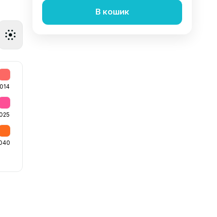
В кошик
014
025
040