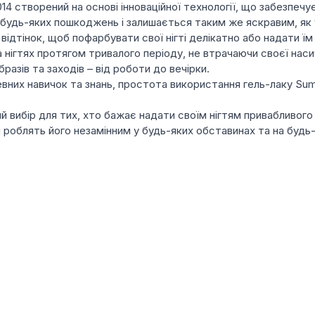
4 створений на основі інноваційної технології, що забезпечує
ез будь-яких пошкоджень і залишається таким же яскравим, як
відтінок, щоб пофарбувати свої нігті делікатно або надати їм
 нігтях протягом тривалого періоду, не втрачаючи своєї нас
разів та заходів – від роботи до вечірки.
них навичок та знань, простота використання гель-лаку Summe
й вибір для тих, хто бажає надати своїм нігтям привабливог
ні роблять його незамінним у будь-яких обставинах та на будь