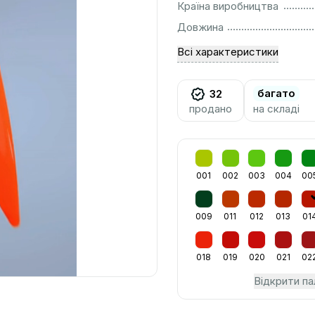
................................................................................................................
Країна виробництва
................................................................................................................
Довжина
Всі характеристики
багато
32
продано
на складі
001
002
003
004
00
009
011
012
013
01
018
019
020
021
02
Відкрити па