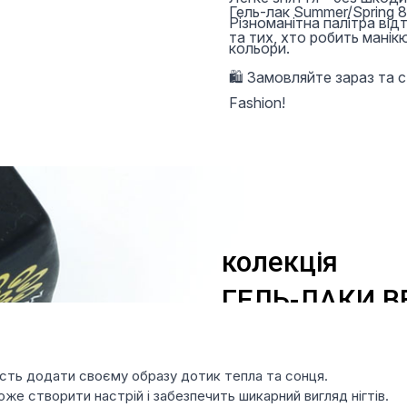
Гель-лак Summer/Spring 8
Різноманітна палітра відт
та тих, хто робить манік
кольори.
🛍 Замовляйте зараз та 
Fashion!
ість додати своєму образу дотик тепла та сонця.
оже створити настрій і забезпечить шикарний вигляд нігтів.