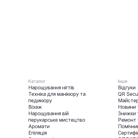
Каталог
Інше
Нарощування нігтів
Відгуки
Техніка для манікюру та
QR Secur
педикюру
Майстер
Візаж
Новини 
Нарощування вій
Знижки т
перукарське мистецтво
Ремонт 
Аромати
Помічни
Епіляція
Сертифі