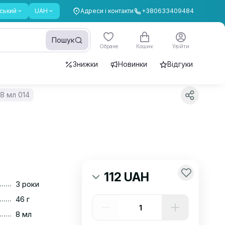
ський
UAH
Адреси і контакти
+380633409484
Пошук
Обране
Кошик
Увійти
Знижки
Новинки
Відгуки
8 мл 014
112 UAH
......
3 роки
......
46 г
......
8 мл