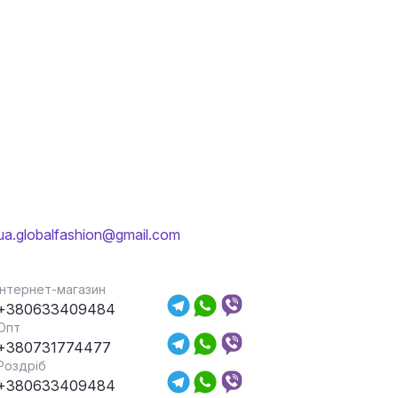
ua.globalfashion@gmail.com
Інтернет-магазин
+380633409484
Опт
+380731774477
Роздріб
+380633409484