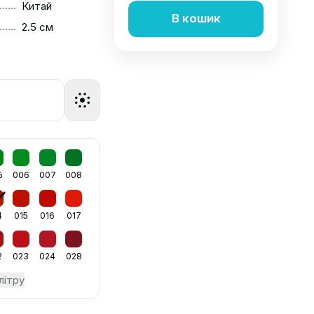
......
Китай
В кошик
......
2.5 см
5
006
007
008
4
015
016
017
2
023
024
028
літру