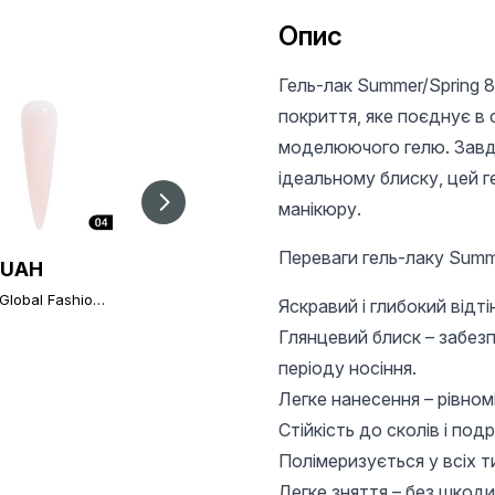
Опис
Гель-лак Summer/Spring 8
покриття, яке поєднує в 
моделюючого гелю. Завдя
ідеальному блиску, цей г
манікюру.
Переваги гель-лаку Summe
 UAH
205 UAH
165 UAH
Global Fashion
Каучукова база для
Гель лак Shine
Яскравий і глибокий відті
c-Extension №4,
гель-лаку Global
Spectrum 307, 8 мл
 (опт 6 шт)
Fashion, Strong Long
Глянцевий блиск – забез
Lasting Base Coat, 12
періоду носіння.
мл
Легке нанесення – рівном
Стійкість до сколів і по
Полімеризується у всіх т
Легке зняття – без шкоди