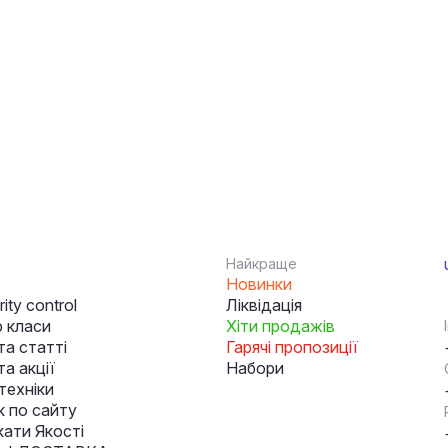
Найкраще
Новинки
ity control
Ліквідація
 класи
Хіти продажів
та статті
Гарячі пропозиції
а акції
Набори
техніки
к по сайту
кати Якості