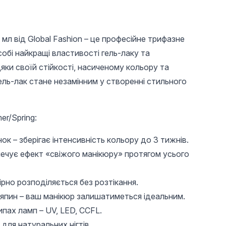
 мл від Global Fashion – це професійне трифазне
собі найкращі властивості гель-лаку та
ки своїй стійкості, насиченому кольору та
ель-лак стане незамінним у створенні стильного
r/Spring:
196 UAH
303 UAH
32,4
Універсальне
Універсальне
Магніт 
нок – зберігає інтенсивність кольору до 3 тижнів.
верхнє покриття без
верхнє покриття без
лаку C
печує ефект «свіжого манікюру» протягом усього
липкого шару Global
липкого шару Global
Fashion TOP-
Fashion TOP-
Алмазний (топ/
Алмазний (топ/
фініш), 12 мл
фініш), 30 мл
ірно розподіляється без розтікання.
дряпин – ваш манікюр залишатиметься ідеальним.
ипах ламп – UV, LED, CCFL.
 для натуральних нігтів.