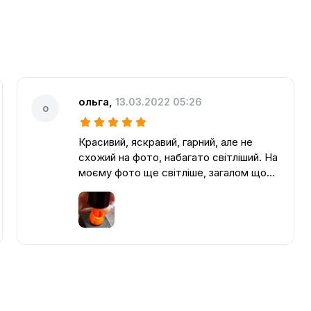
ольга
,
13.03.2022 05:26
о
Красивий, яскравий, гарний, але не
схожий на фото, набагато світліший. На
моєму фото ще світліше, загалом щось
між моїм фото і продавця