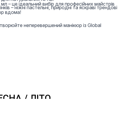
 мл – це ідеальний вибір для професійних майстрів
інків – ніжні пастельні, природні та яскраві трендові
юр вдома!
створюйте неперевершений манікюр із Global