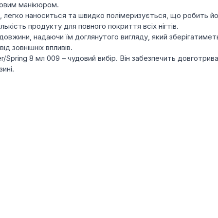
ковим манікюром.
, легко наноситься та швидко полімеризується, що робить йо
ькість продукту для повного покриття всіх нігтів.
 довжини, надаючи їм доглянутого вигляду, який зберігатиметь
ід зовнішніх впливів.
/Spring 8 мл 009 – чудовий вибір. Він забезпечить довготрив
ині.