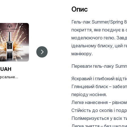
Опис
Гель-лак Summer/Spring 8
покриття, яке поєднує в 
моделюючого гелю. Завдя
ідеальному блиску, цей г
манікюру.
Переваги гель-лаку Summe
 UAH
100 UAH
100 UAH
ерсальне
Ультрабонд
Безкислотний
Яскравий і глибокий відті
нє покриття без
(безкислотний
праймер для нігтів,
ого шару Global
праймер) Ultrabond
Глянцевий блиск – забез
Primer Acid Free
ion TOP-
Global Fashion, 15 мл
Global Fashion 15 м
періоду носіння.
nd 15 мл (топ/
)
Легке нанесення – рівном
Стійкість до сколів і по
Полімеризується у всіх т
Легке зняття – без шкоди