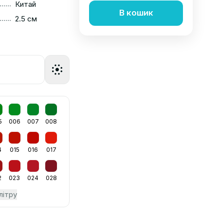
......
Китай
В кошик
......
2.5 см
5
006
007
008
4
015
016
017
2
023
024
028
літру