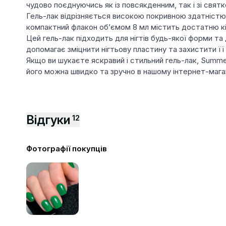
чудово поєднуючись як із повсякденним, так і зі свят
Гель-лак відрізняється високою покривною здатністю
компактний флакон об’ємом 8 мл містить достатню кіл
Цей гель-лак підходить для нігтів будь-якої форми та
допомагає зміцнити нігтьову пластину та захистити її в
Якщо ви шукаєте яскравий і стильний гель-лак, Summer
його можна швидко та зручно в нашому інтернет-магаз
Відгуки
12
Фотографії покупців