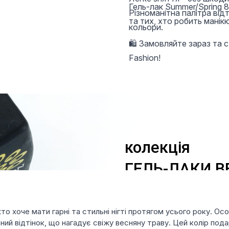
Гель-лак Summer/Spring 8
Різноманітна палітра відт
та тих, хто робить манік
кольори.
🛍 Замовляйте зараз та 
Fashion!
хто хоче мати гарні та стильні нігті протягом усього року. Осо
ий відтінок, що нагадує свіжу весняну траву. Цей колір под