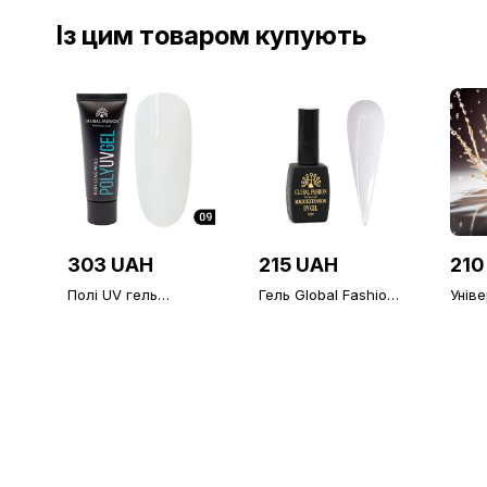
Із цим товаром купують
303 UAH
215 UAH
210
Полі UV гель
Гель Global Fashion
Унів
(Полігель) Global
Magic-Extension 02,
верх
Fashion 30 г,
12 мл
липк
прозорий 09
Fash
Diamo
фініш