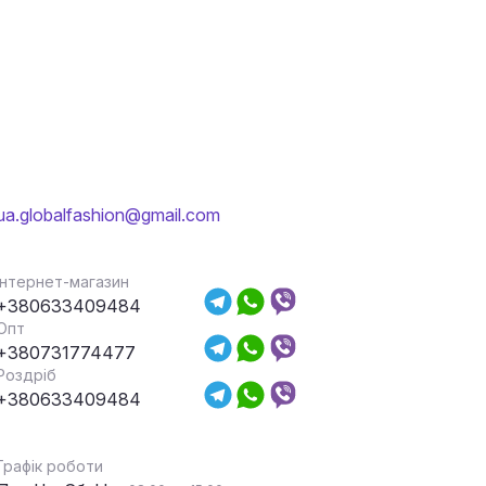
ua.globalfashion@gmail.com
Інтернет-магазин
+380633409484
Опт
+380731774477
Роздріб
+380633409484
Графік роботи