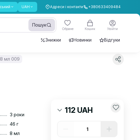
ський
UAH
Адреси і контакти
+380633409484
Пошук
Обране
Кошик
Увійти
Знижки
Новинки
Відгуки
 8 мл 009
112 UAH
......
3 роки
......
46 г
......
8 мл