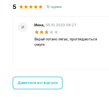
5
12 оцінки
Инна
,
05.10.2023 08:27
И
Вкрай погано лягає, проглядаються
смуги
Дивитися всі відгуки