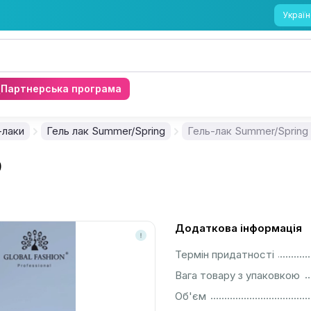
Україн
Партнерська програма
-лаки
Гель лак Summer/Spring
Гель-лак Summer/Spring
9
Додаткова інформація
................................................................................................................
Термін придатності
................................................................................................................
Вага товару з упаковкою
................................................................................................................
Об'єм