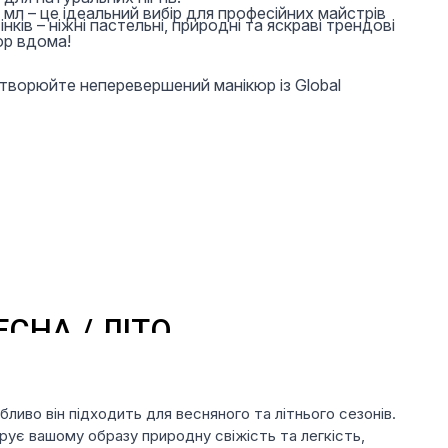
 мл – це ідеальний вибір для професійних майстрів
інків – ніжні пастельні, природні та яскраві трендові
юр вдома!
створюйте неперевершений манікюр із Global
бливо він підходить для весняного та літнього сезонів.
арує вашому образу природну свіжість та легкість,