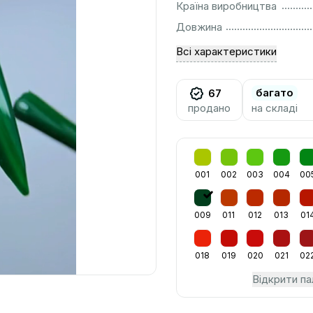
................................................................................................................
Країна виробництва
................................................................................................................
Довжина
Всі характеристики
багато
67
продано
на складі
001
002
003
004
00
009
011
012
013
01
018
019
020
021
02
Відкрити па