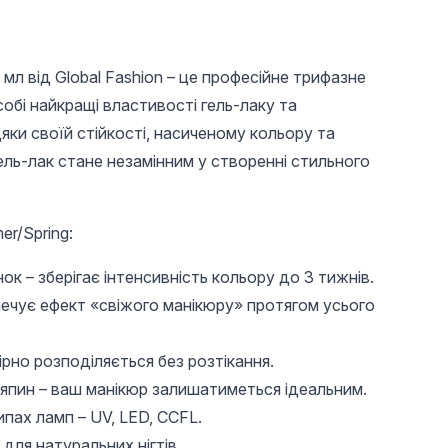
 мл від Global Fashion – це професійне трифазне
собі найкращі властивості гель-лаку та
ки своїй стійкості, насиченому кольору та
ель-лак стане незамінним у створенні стильного
r/Spring:
196 UAH
65 UAH
30 U
Універсальне
Пігментна пудра
Плоски
нок – зберігає інтенсивність кольору до 3 тижнів.
верхнє покриття без
пензел
печує ефект «свіжого манікюру» протягом усього
липкого шару Global
гелю, G
л
Fashion TOP-
Алмазний (топ/
фініш), 12 мл
ірно розподіляється без розтікання.
дряпин – ваш манікюр залишатиметься ідеальним.
ипах ламп – UV, LED, CCFL.
 для натуральних нігтів.