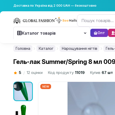
Доставка по Україна від 2 000 UAH — безкоштовно
Каталог товарів
Опт
Головна
Каталог
Нарощування нігтів
Гель
Гель-лак Summer/Spring 8 мл 00
5
12 оцінки
Код продукту
11019
Купив
67 шт
/
NEW
................................................................................................................
................................................................................................................
................................................................................................................