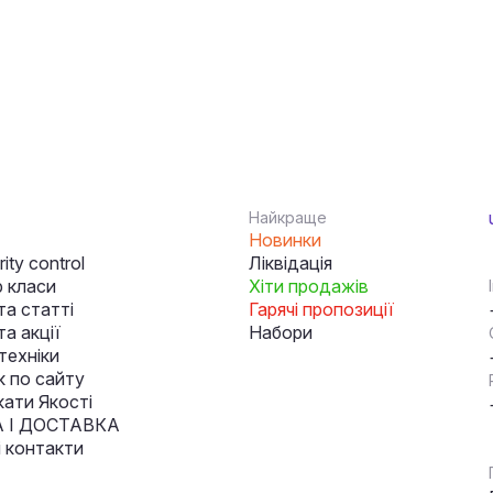
Найкраще
Новинки
ity control
Ліквідація
 класи
Хіти продажів
та статті
Гарячі пропозиції
а акції
Набори
техніки
к по сайту
кати Якості
 І ДОСТАВКА
і контакти