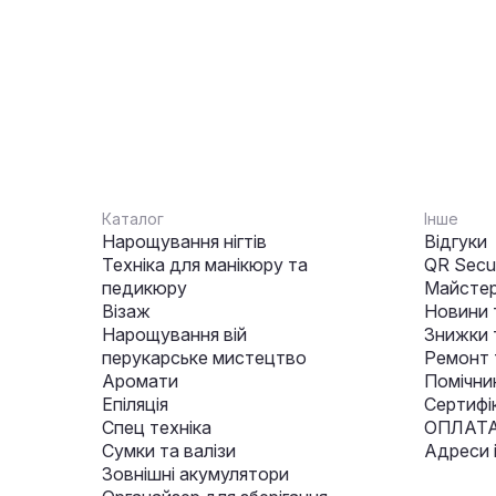
Каталог
Інше
Нарощування нігтів
Відгуки
Техніка для манікюру та
QR Secur
педикюру
Майстер
Візаж
Новини 
Нарощування вій
Знижки т
перукарське мистецтво
Ремонт 
Аромати
Помічни
Епіляція
Сертифі
Спец техніка
ОПЛАТА
Сумки та валізи
Адреси 
Зовнішні акумулятори