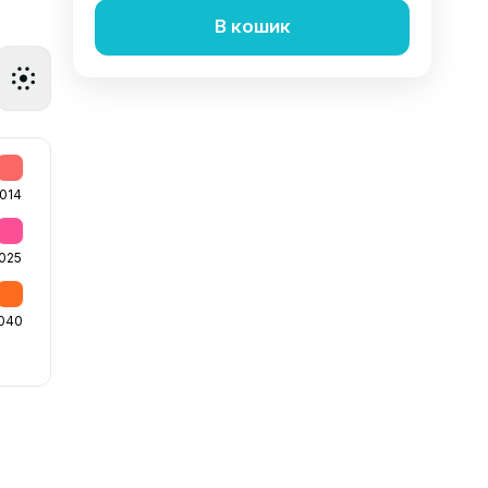
В кошик
014
025
040