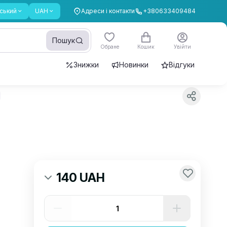
ський
UAH
Адреси і контакти
+380633409484
Пошук
Обране
Кошик
Увійти
Знижки
Новинки
Відгуки
140 UAH