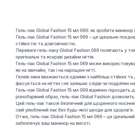
Гель-лак Global Fashion 15 мл 069: як зробити манікюр 
Гель-лак Global Fashion 15 мл 069 – це ідеальне поєд
стійкістю та довговічністю.
Переваги гель-лаку Global Fashion 069 полягають у то
оригінальні та яскраві дизайни нігтів.
Гель-лак Global Fashion 15 мл 069 може використовува
як на звичайні, так і на нарощені нігті.
Гелеві лаки вважаються одними з найбільш стійких та д
фіксується на нігтях і не залишає слідів чи подряпин на
Гель-лак Global Fashion 15 мл 069 відмінно підходить 
різнобарвний образ, гель-лак Global Fashion дозволи
Цей гель-лак також безпечний для щоденного носіння,
свій улюблений лак без будь-якої шкоди для здоров’я.
Отже, гель-лак Global Fashion 15 мл 069 – це ідеальни
забезпечує ваш манікюр на висоті.