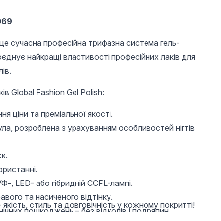
069
– це сучасна професійна трифазна система гель-
оєднує найкращі властивості професійних лаків для
лів.
в Global Fashion Gel Polish:
я ціни та преміальної якості.
ула, розроблена з урахуванням особливостей нігтів
к.
ористанні.
Ф-, LED- або гібридній CCFL-лампі.
авого та насиченого відтінку.
 якість, стиль та довговічність у кожному покритті!
нічних пошкоджень – без відколів і подряпин