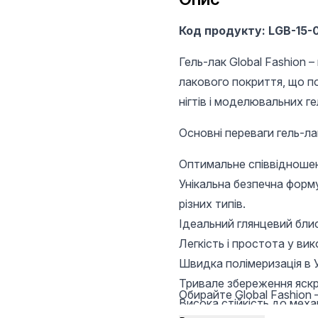
Код продукту: LGB-15-
Гель-лак Global Fashion 
лакового покриття, що п
нігтів і моделювальних ге
Основні переваги гель-лакі
Оптимальне співвідношенн
Унікальна безпечна форм
різних типів.
Ідеальний глянцевий блис
Легкість і простота у вик
Швидка полімеризація в У
Тривале збереження яскр
Обирайте Global Fashion –
Висока стійкість до меха