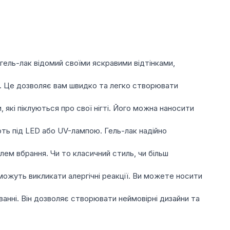
носіння.
відтінків – від ніжних пастельних до насичених
янцеві, шиммерні, глітерні та інші, що задовольнять
складуть конкуренцію світовим брендам.
 гель-лак відомий своїми яскравими відтінками,
та легке, без пошкодження нігтів.
нні. Це дозволяє вам швидко та легко створювати
які піклуються про свої нігті. Його можна наносити
ують під LED або UV-лампою. Гель-лак надійно
лем вбрання. Чи то класичний стиль, чи більш
можуть викликати алергічні реакції. Ви можете носити
суванні. Він дозволяє створювати неймовірні дизайни та