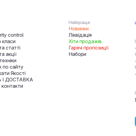
Найкраще
Новинки
ity control
Ліквідація
 класи
Хіти продажів
та статті
Гарячі пропозиції
а акції
Набори
техніки
к по сайту
кати Якості
 І ДОСТАВКА
і контакти