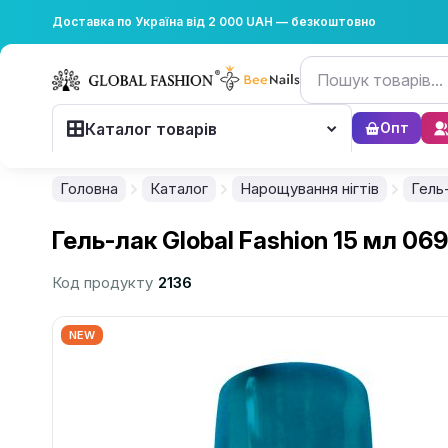
Доставка по Україна від 2 000 UAH — безкоштовно
Каталог товарів
Опт
Головна
Каталог
Нарощування нігтів
Гель
Гель-лак Global Fashion 15 мл 069
Код продукту
2136
NEW
................................................................................................................
................................................................................................................
................................................................................................................