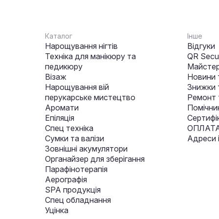
Каталог
Інше
Нарощування нігтів
Відгуки
Техніка для манікюру та
QR Secur
педикюру
Майстер
Візаж
Новини 
Нарощування вій
Знижки т
перукарське мистецтво
Ремонт 
Аромати
Помічни
Епіляція
Сертифі
Спец техніка
ОПЛАТА
Сумки та валізи
Адреси 
Зовнішні акумулятори
Органайзер для зберігання
Парафінотерапія
Аерографія
SPA продукція
Спец обладнання
Уцінка