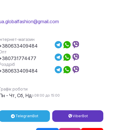
ua.globalfashion@gmail.com
Інтернет-магазин
+380633409484
Опт
+380731774477
Роздріб
+380633409484
Графік роботи
Пн - Чт, Сб, Нд
з 08:00 до 15:00
Telegram
Bot
Viber
Bot