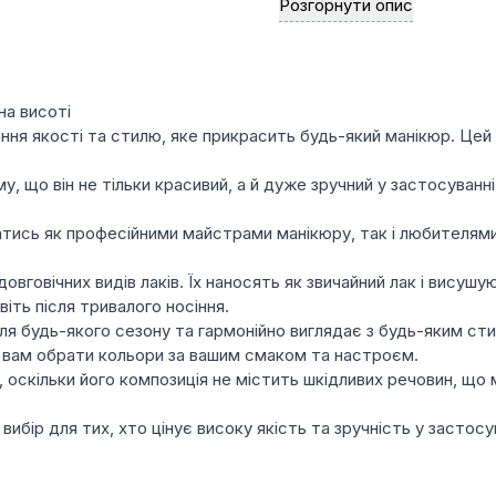
Розгорнути опис
протягом усього періоду 
Широка палітра стильних 
яскравих кольорів.
Великий вибір текстур: гл
на висоті
найвибагливіший смак і 
нання якості та стилю, яке прикрасить будь-який манікюр. Цей
Зняття гель-лаку швидке 
му, що він не тільки красивий, а й дуже зручний у застосува
тись як професійними майстрами манікюру, так і любителями, 
овговічних видів лаків. Їх наносять як звичайний лак і висуш
віть після тривалого носіння.
для будь-якого сезону та гармонійно виглядає з будь-яким сти
ть вам обрати кольори за вашим смаком та настроєм.
 оскільки його композиція не містить шкідливих речовин, що 
й вибір для тих, хто цінує високу якість та зручність у засто