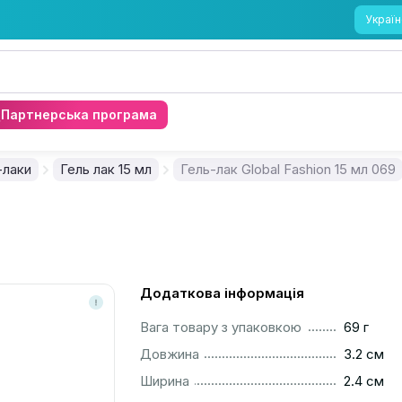
Україн
Партнерська програма
-лаки
Гель лак 15 мл
Гель-лак Global Fashion 15 мл 069
Додаткова інформація
..............................................................................................
Вага товару з упаковкою
69 г
..............................................................................................
Довжина
3.2 см
..............................................................................................
Ширина
2.4 см