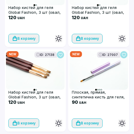
Набор кистей для геля
Набор кистей для геля
Global Fashion, 3 шт (овал,
Global Fashion, 3 шт (овал,
прямая, скошенная)
120
прямая, скошенная)
120
UAH
UAH
В корзину
В корзину
NEW
NEW
ID: 27138
ID: 27007
Набор кистей для геля
Плоская, прямая,
Global Fashion, 3 шт (овал,
синтетична кисть для геля,
прямая, скошенная)
120
Global Fashion GF-16-4-
90
UAH
UAH
violet
В корзину
В корзину