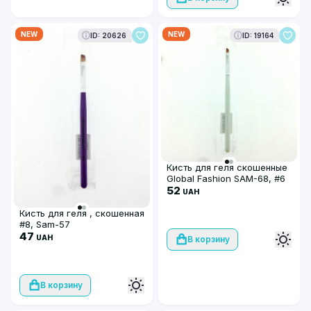
NEW
NEW
ID: 20626
ID: 19164
Кисть для геля скошенные
Global Fashion SAM-68, #6
52
UAH
Кисть для геля , скошенная
#8, Sam-57
47
UAH
В корзину
В корзину