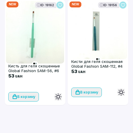
NEW
NEW
ID: 19162
ID: 19156
Кисти для геля скошенная
Кисть для геля скошенные
Global Fashion SAM-112, #4
Global Fashion SAM-56, #6
53
UAH
53
UAH
В корзину
В корзину