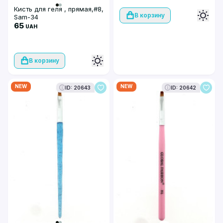
Кисть для геля , прямая,#8,
В корзину
Sam-34
65
UAH
В корзину
NEW
NEW
ID: 20643
ID: 20642