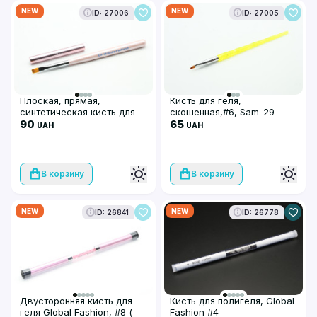
NEW
NEW
ID: 27006
ID: 27005
Плоская, прямая,
Кисть для геля,
синтетическая кисть для
скошенная,#6, Sam-29
геля № 6, Global Fashion,
90
65
UAH
UAH
GF-16-6-rose
В корзину
В корзину
NEW
NEW
ID: 26841
ID: 26778
Двусторонняя кисть для
Кисть для полигеля, Global
геля Global Fashion, #8 (
Fashion #4