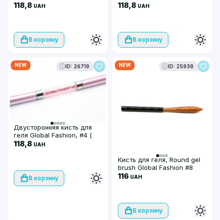
овал 8 мм, лайнер 11 мм)
118,8
118,8
UAH
UAH
В корзину
В корзину
NEW
NEW
ID: 26719
ID: 25938
Двусторонняя кисть для
геля Global Fashion, #4 (
овал 4 мм, лайнер 7 мм)
118,8
UAH
Кисть для геля, Round gel
brush Global Fashion #8
116
UAH
В корзину
В корзину