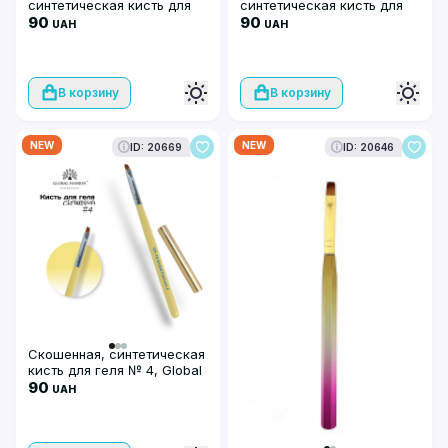
синтетическая кисть для
синтетическая кисть для
геля № 6, Global Fashion,
90
геля № 4, Global Fashion,
90
UAH
UAH
GF-16-6-yellow
GF-16-4-yellow
В корзину
В корзину
NEW
NEW
ID: 20669
ID: 20646
Скошенная, синтетическая
кисть для геля № 4, Global
Fashion, GF-16-4-yellow
90
UAH