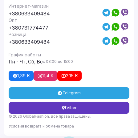
Интернет-магазин
+380633409484
Опт
+380731774477
Розница
+380633409484
График работы
Пн - Чт, Сб, Вс
с 08:00 до 15:00
1,39 K
11,4 K
2,15 K
Telegram
Viber
© 2026 GlobalFashion. Все права защищены.
Условия возврата и обмена товара