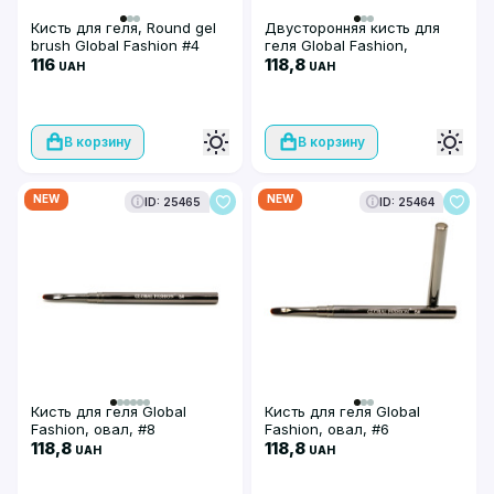
Кисть для геля, Round gel
Двусторонняя кисть для
brush Global Fashion #4
геля Global Fashion,
116
омбре/веер
118,8
UAH
UAH
В корзину
В корзину
NEW
NEW
ID: 25465
ID: 25464
Кисть для геля Global
Кисть для геля Global
Fashion, овал, #8
Fashion, овал, #6
118,8
118,8
UAH
UAH