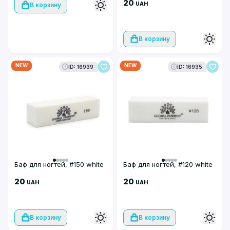
yellow
20
UAH
В корзину
В корзину
NEW
NEW
ID: 16939
ID: 16935
Баф для ногтей, #150 white
Баф для ногтей, #120 white
20
20
UAH
UAH
В корзину
В корзину