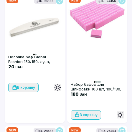
NEW
NEW
ID: 25138
ID: 24456
Пилочка баф Global
Fashion 150/150, луна,
белый цвет
20
UAH
Набор бафов для
В корзину
шлифовки 100 шт, 100/180,
розовые
180
UAH
В корзину
NEW
NEW
ID: 24455
ID: 24454