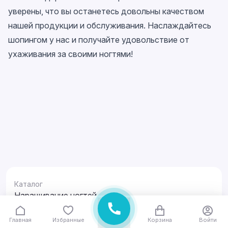
уверены, что вы останетесь довольны качеством
нашей продукции и обслуживания. Наслаждайтесь
шопингом у нас и получайте удовольствие от
ухаживания за своими ногтями!
Каталог
Наращивание ногтей
Техника для маникюра и педикюра
Визаж
Главная
Избранные
Корзина
Войти