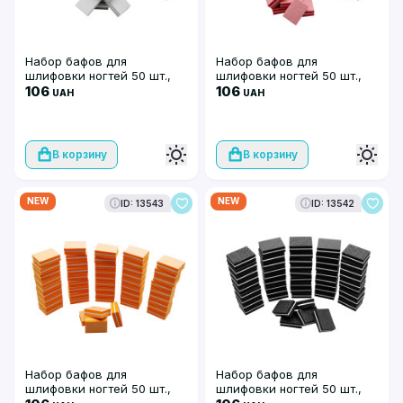
Набор бафов для
Набор бафов для
шлифовки ногтей 50 шт.,
шлифовки ногтей 50 шт.,
серые
106
красные
106
UAH
UAH
В корзину
В корзину
NEW
NEW
ID: 13543
ID: 13542
Набор бафов для
Набор бафов для
шлифовки ногтей 50 шт.,
шлифовки ногтей 50 шт.,
оранжевые
чёрные