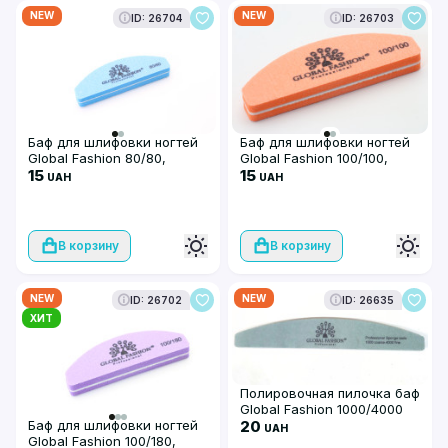
NEW
NEW
ID: 26704
ID: 26703
Баф для шлифовки ногтей
Баф для шлифовки ногтей
Global Fashion 80/80,
Global Fashion 100/100,
синий цвет
15
оранжевый цвет
15
UAH
UAH
В корзину
В корзину
NEW
NEW
ID: 26702
ID: 26635
ХИТ
Полировочная пилочка баф
Global Fashion 1000/4000
Баф для шлифовки ногтей
20
UAH
Global Fashion 100/180,