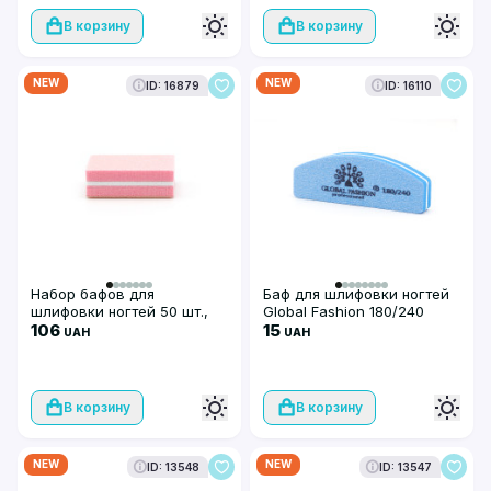
В корзину
В корзину
NEW
NEW
ID: 16879
ID: 16110
Набор бафов для
Баф для шлифовки ногтей
шлифовки ногтей 50 шт.,
Global Fashion 180/240
светло-розовые
106
(синий цвет)
15
UAH
UAH
В корзину
В корзину
NEW
NEW
ID: 13548
ID: 13547