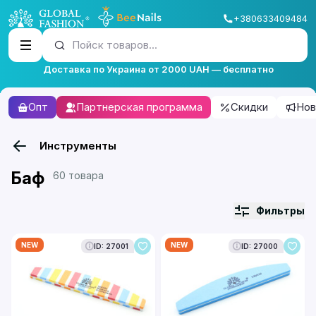
+380633409484
Пойск товаров...
Доставка по Украина от 2000 UAH — бесплатно
Опт
Партнерская программа
Скидки
Нов
Инструменты
Баф
60 товара
Фильтры
NEW
NEW
ID: 27001
ID: 27000