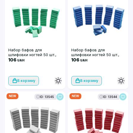
Набор бафов для
Набор бафов для
шлифовки ногтей 50 шт.,
шлифовки ногтей 50 шт.,
зелёные
106
синие
106
UAH
UAH
В корзину
В корзину
NEW
NEW
ID: 13545
ID: 13544