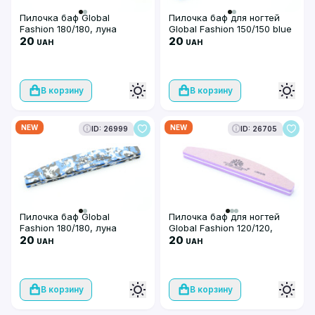
Пилочка баф Global
Пилочка баф для ногтей
Fashion 180/180, луна
Global Fashion 150/150 blue
20
20
UAH
UAH
В корзину
В корзину
NEW
NEW
ID: 26999
ID: 26705
Пилочка баф Global
Пилочка баф для ногтей
Fashion 180/180, луна
Global Fashion 120/120,
20
purple
20
UAH
UAH
В корзину
В корзину