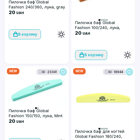
Пилочка баф Global
Fashion 240/360, луна, gray
20
UAH
Пилочка баф Global
Fashion 100/240, луна,
Orange
20
UAH
В корзину
В корзину
NEW
NEW
ID: 23341
ID: 18944
Пилочка баф Global
Fashion 150/150, луна, Mint
20
UAH
Пилочка баф для ногтей
Global Fashion 180/240,