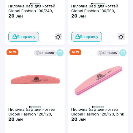
Пилочка баф для ногтей
Пилочка баф для ногтей
Global Fashion 100/240,
Global Fashion 180/180,
green
20
green
20
UAH
UAH
В корзину
В корзину
NEW
NEW
ID: 16908
ID: 16905
Пилочка баф для ногтей
Пилочка баф для ногтей
Global Fashion 120/120,
Global Fashion 120/120, pink
coral
20
20
UAH
UAH