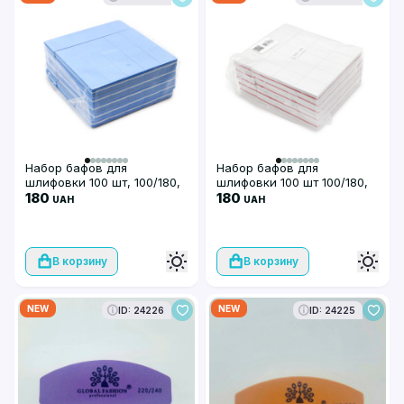
Набор бафов для
Набор бафов для
шлифовки 100 шт, 100/180,
шлифовки 100 шт 100/180,
синие
180
белые
180
UAH
UAH
В корзину
В корзину
NEW
NEW
ID: 24226
ID: 24225