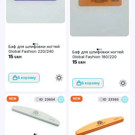
Баф для шлифовки ногтей
Global Fashion 220/240
Баф для шлифовки ногтей
(фиолетовый цвет)
15
Global Fashion 180/220
UAH
(оранжевый цвет)
15
UAH
В корзину
В корзину
NEW
NEW
ID: 23604
ID: 23360