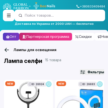
+380633409484
Пойск товаров...
Доставка по Украина от 2000 UAH — бесплатно
Опт
Партнерская программа
Скидки
Нов
Лампы для освещения
Лампа селфи
15 товара
Фильтры
NEW
NEW
ID: 26924
ID: 26693