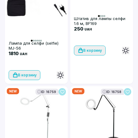
Штатив для лампы селфи
1.6 м, BF169
250
UAH
Лампа для селфи (selfie)
MJ-56
В корзину
1810
UAH
В корзину
NEW
NEW
ID: 16759
ID: 16758