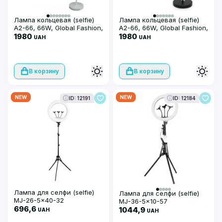
Лампа кольцевая (selfie)
Лампа кольцевая (selfie)
A2-66, 66W, Global Fashion,
A2-66, 66W, Global Fashion,
серебристая
1980
черная
1980
UAH
UAH
В корзину
В корзину
NEW
NEW
ID: 12191
ID: 12184
Лампа для селфи (selfie)
Лампа для селфи (selfie)
MJ-26-5x40-32
MJ-36-5x10-57
696,6
1044,9
UAH
UAH