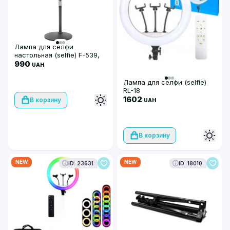
Лампа для селфи
настольная (selfie) F-539,
черная
990
UAH
Лампа для селфи (selfie)
RL-18
1602
В корзину
UAH
В корзину
NEW
NEW
ID: 23631
ID: 18010