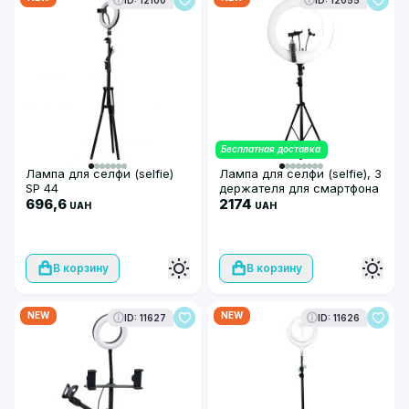
Бесплатная доставка
Лампа для селфи (selfie)
Лампа для селфи (selfie), 3
SP 44
держателя для смартфона
696,6
RL-21-20x6 148
2174
UAH
UAH
В корзину
В корзину
NEW
NEW
ID: 11627
ID: 11626