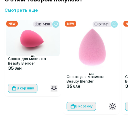
Смотреть еще
NEW
NEW
N
ID: 1438
ID: 1461
Спонж для макияжа
Beauty Blender
35
UAH
Спонж для макияжа
С
Beauty Blender
B
35
UAH
В корзину
В корзину