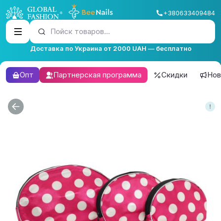
+380633409484
Пойск товаров...
Доставка по Украина от 2000 UAH — бесплатно
Опт
Партнерская программа
Скидки
Нов