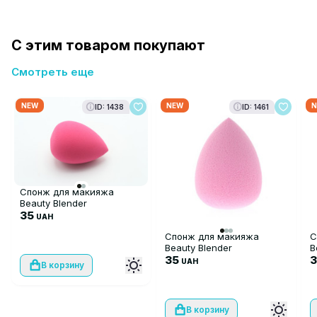
С этим товаром покупают
Смотреть еще
NEW
NEW
N
ID: 1438
ID: 1461
Спонж для макияжа
Beauty Blender
35
UAH
Спонж для макияжа
С
Beauty Blender
B
35
UAH
В корзину
В корзину