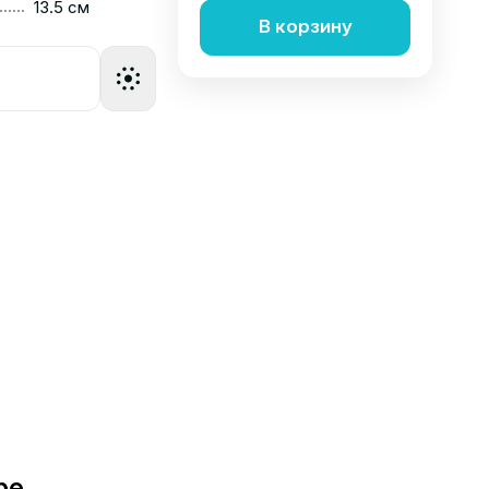
......
13.5 см
В корзину
ре