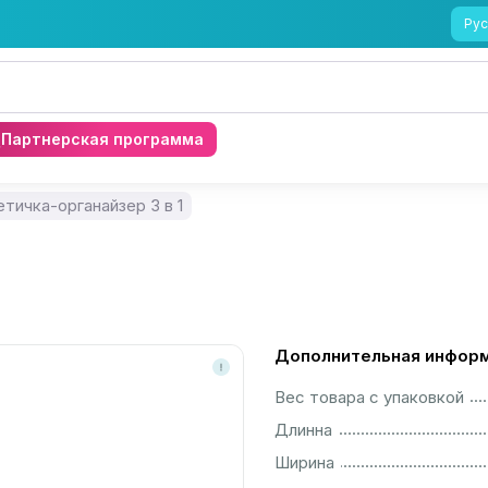
Рус
Партнерская программа
тичка-органайзер 3 в 1
Дополнительная инфор
................................................................................................................
Вес товара с упаковкой
................................................................................................................
Длинна
................................................................................................................
Ширина