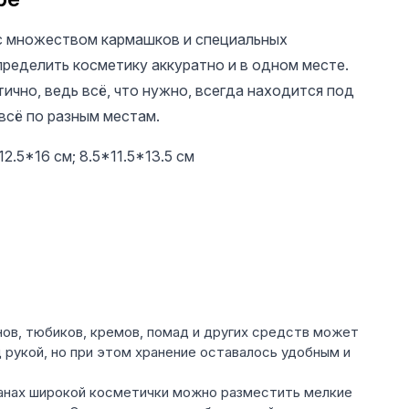
с множеством кармашков и специальных
ределить косметику аккуратно и в одном месте.
тично, ведь всё, что нужно, всегда находится под
 всё по разным местам.
2.5*16 см; 8.5*11.5*13.5 см
29 UAH
29 UAH
29 U
Косметичка-
Косметичка-
Космет
органайзер 3 в 1
органайзер 3 в 1
органай
ов, тюбиков, кремов, помад и других средств может
 рукой, но при этом хранение оставалось удобным и
рманах широкой косметички можно разместить мелкие