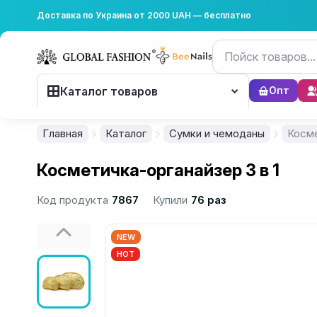
Доставка по Украина от 2000 UAH — бесплатно
Каталог товаров
Опт
Главная
Каталог
Сумки и чемоданы
Косме
Косметичка-органайзер 3 в 1
Код продукта
7867
Купили
76 раз
NEW
HOT
................................................................................................................
................................................................................................................
................................................................................................................