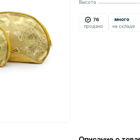
................................................................................................................
Высота
много
76
продано
на складе
Описание о това