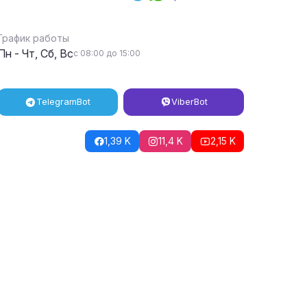
График работы
Пн - Чт, Сб, Вс
с 08:00 до 15:00
Telegram
Bot
Viber
Bot
1,39 K
11,4 K
2,15 K