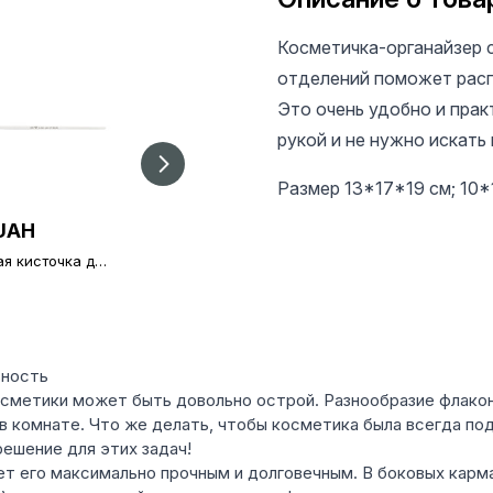
Косметичка-органайзер 
отделений поможет расп
Это очень удобно и прак
рукой и не нужно искать
Размер 13*17*19 см; 10*1
UAH
28 UAH
29 UAH
ая кисточка для
Тонкая кисточка для
Косметичка-
кюра 000
маникюра 00
органайзер 3 в 1
ьность
осметики может быть довольно острой. Разнообразие флакон
в комнате. Что же делать, чтобы косметика была всегда под
решение для этих задач!
лает его максимально прочным и долговечным. В боковых ка