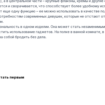
и), а в центральной части – крупные флаконы, кремы и други
ается и сворачивается, что способствует более удобному ис
еет еще одну функцию – ее можно использовать в качестве п
потребностям современных девушек, которые не отстают от
и.
кциональность в одном изделии. Она может стать незамени
ить использование гаджетов. На полке в ванной комнате, в 
за собой бродить без дела.
стать первым