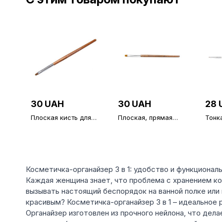
30 UAH
30 UAH
28 
Плоская кисть для
Плоская, прямая
Тонк
геля язычок № 4,
кисть для геля № 6,
мани
Global Fashion
Global Fashion
Косметичка-органайзер 3 в 1: удобство и функционал
Каждая женщина знает, что проблема с хранением к
вызывать настоящий беспорядок на ванной полке или 
красивым? Косметичка-органайзер 3 в 1 – идеальное 
Органайзер изготовлен из прочного нейлона, что де