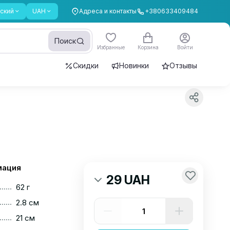
ский
UAH
Адреса и контакты
+380633409484
Поиск
Избранные
Корзина
Войти
Скидки
Новинки
Отзывы
мация
29 UAH
......
62 г
......
2.8 см
......
21 см