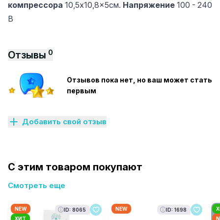
компрессора
10,5x10,8x5см.
Напряжение
100 - 240
В
0
Отзывы
Отзывов пока нет, но ваш может стать
первым
Добавить свой отзыв
С этим товаром покупают
Смотреть еще
NEW
NEW
Х
ID: 8065
ID: 1698
ХИТ
N