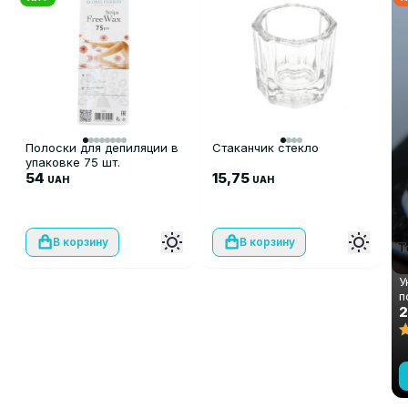
Полоски для депиляции в
Стаканчик стекло
упаковке 75 шт.
54
15,75
UAH
UAH
В корзину
В корзину
У
п
с
2
F
м