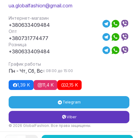
ua.globalfashion@gmail.com
Интернет-магазин
+380633409484
Опт
+380731774477
Розница
+380633409484
График работы
Пн - Чт, Сб, Вс
с 08:00 до 15:00
1,39 K
11,4 K
2,15 K
Telegram
Viber
© 2026 GlobalFashion. Все права защищены.
Условия возврата и обмена товара