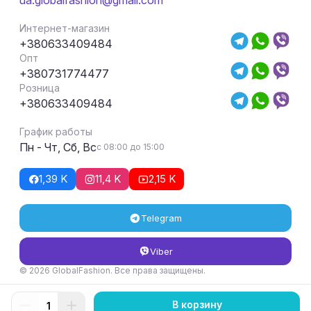
ua.globalfashion@gmail.com
Интернет-магазин
+380633409484
Опт
+380731774477
Розница
+380633409484
График работы
Пн - Чт, Сб, Вс
с 08:00 до 15:00
1,39 K
11,4 K
2,15 K
Telegram
Viber
© 2026 GlobalFashion. Все права защищены.
Условия возврата и обмена товара
В корзину