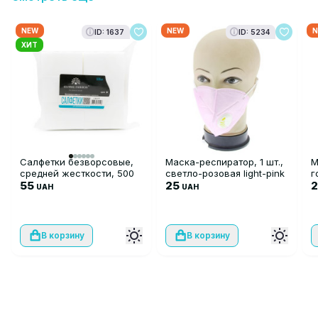
NEW
NEW
N
ID: 1637
ID: 5234
ХИТ
Салфетки безворсовые,
Маска-респиратор, 1 шт.,
М
средней жесткости, 500
светло-розовая light-pink
г
шт
55
25
UAH
UAH
В корзину
В корзину