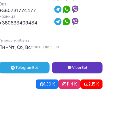
Опт
+380731774477
Розница
+380633409484
График работы
Пн - Чт, Сб, Вс
с 08:00 до 15:00
Telegram
Bot
Viber
Bot
1,39 K
11,4 K
2,15 K