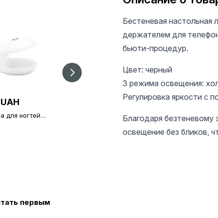
Бестеневая настольная л
держателем для телефон
бьюти-процедур.
Цвет: черный
3 режима освещения: хо
Регулировка яркости с п
 UAH
30 UAH
170 UAH
а для ногтей
Щетка для пыли на
Двойные верхние
Благодаря безтеневому 
UV, 16W, мини
палец, белая
формы Сэндвич,
освещение без бликов, ч
форма зауженный
квадрат, Global
Fashion, 15
размеров, 240 шт
стать первым