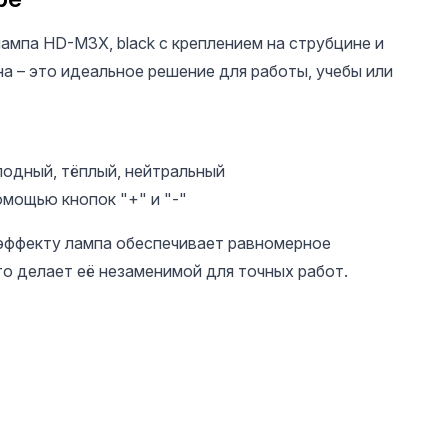
ампа HD-M3X, black с креплением на струбцине и
а – это идеальное решение для работы, учебы или
лодный, тёплый, нейтральный
омощью кнопок "+" и "-"
170 UAH
607 UAH
165 
Двойные верхние
Лампа BM-19 гибкая
Струбц
эффекту лампа обеспечивает равномерное
формы Сэндвич,
на аккумуляторе для
бокови
то делает её незаменимой для точных работ.
форма миндаль,
сушки ногтей
метали
Global Fashion, 15
UV+LED с дисплеем
черная
размеров, 240 шт
мощностью 27 W,
белая