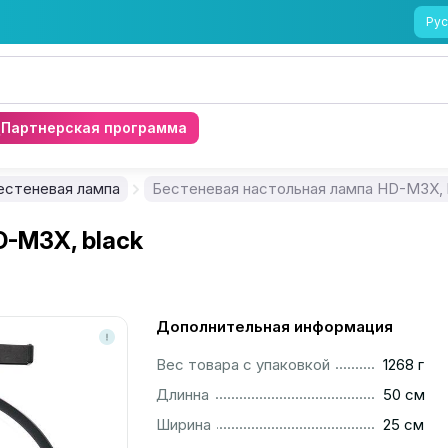
Рус
Партнерская программа
естеневая лампа
Бестеневая настольная лампа HD-M3X, 
-M3X, black
Дополнительная информация
..............................................................................................
Вес товара с упаковкой
1268 г
..............................................................................................
Длинна
50 см
..............................................................................................
Ширина
25 см