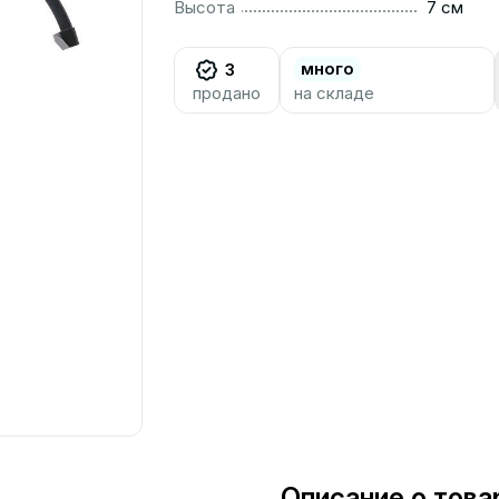
..............................................................................................
Высота
7 см
много
3
продано
на складе
Описание о това