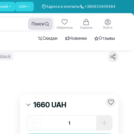
ский
UAH
Адреса и контакты
+380633409484
Поиск
Избранные
Корзина
Войти
Скидки
Новинки
Отзывы
black
1660 UAH