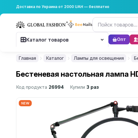
Доставка по Украина от 2000 UAH — бесплатно
Каталог товаров
Опт
Главная
Каталог
Лампы для освещения
Б
Бестеневая настольная лампа HD
Код продукта
26994
Купили
3 раз
NEW
................................................................................................................
................................................................................................................
................................................................................................................