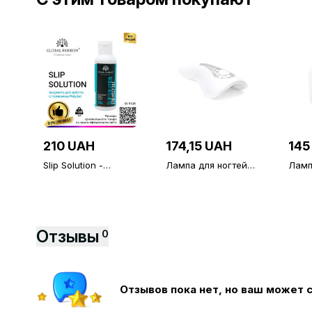
210 UAH
174,15 UAH
145
Slip Solution -
Лампа для ногтей
Ламп
жидкость для
Led/UV, Q5, 18W
Led/
работы с
полигелем, PolyGel
120 мл
Отзывы
0
Отзывов пока нет, но ваш может 