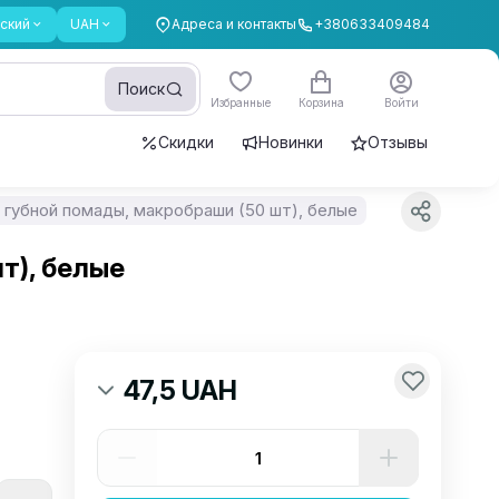
ский
UAH
Адреса и контакты
+380633409484
Поиск
Избранные
Корзина
Войти
Скидки
Новинки
Отзывы
я губной помады, макробраши (50 шт), белые
т), белые
47,5 UAH