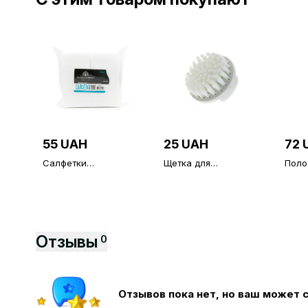
55 UAH
25 UAH
72 
Салфетки
Щетка для
Поло
безворсовые,
стряхивания пыли,
депи
средней жесткости,
белая
упак
500 шт
Отзывы
0
Отзывов пока нет, но ваш может 