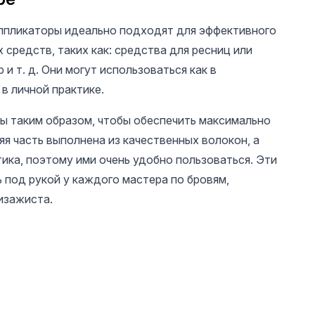
ппликаторы идеально подходят для эффективного
 средств, таких как: средства для ресниц или
 и т. д. Они могут использоваться как в
 в личной практике.
ы таким образом, чтобы обеспечить максимально
яя часть выполнена из качественных волокон, а
50 UAH
30 UAH
100 
тика, поэтому ими очень удобно пользоваться. Эти
Силиконовая чаша
Пемза для пяток,
Крем д
 под рукой у каждого мастера по бровям,
для воскоплава,
черный цвет
ресниц
объём 400 мл, цвет
Remover
изажиста.
розовый
flavor, 