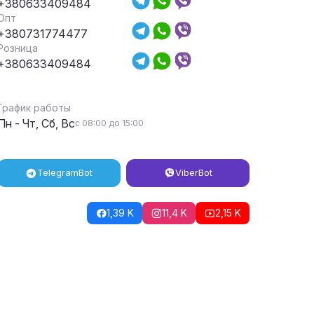
+380633409484
Опт
+380731774477
Розница
+380633409484
График работы
Пн - Чт, Сб, Вс
с 08:00 до 15:00
Telegram
Bot
Viber
Bot
1,39 K
11,4 K
2,15 K