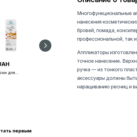
Многофункциональные а
нанесения косметических
бровей, помада, консилер
профессиональной, так и
Аппликаторы изготовлен
точное нанесение. Верхн
UAH
35 UAH
55 UAH
ручка — из тонкого плас
ски для
Полоски для
Безворсовые
ляции в
депиляции в
аксессуары должны быть
салфетки 180 шт
овки 100 шт.
упаковки 50 шт
наращиванию ресниц и в
стать первым