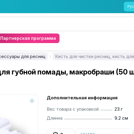
Рус
Партнерская программа
сессуары для ресниц
Кисть для чистки ресниц, кисть дл
для губной помады, макробраши (50 ш
Дополнительная информация
..............................................................................................
Вес товара с упаковкой
23 г
..............................................................................................
Длинна
9.2 см