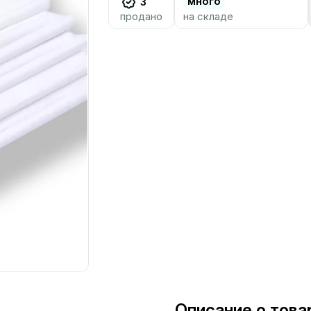
много
3
продано
на складе
Описание о това