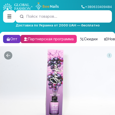
+380633409484
Пойск товаров...
Доставка по Украина от 2000 UAH — бесплатно
Опт
Партнерская программа
Скидки
Нов