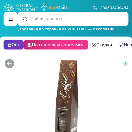
+380633409484
Пойск товаров...
Доставка по Украина от 2000 UAH — бесплатно
Опт
Партнерская программа
Скидки
Нов