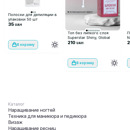
Полоски для депиляции в
упаковки 50 шт
35
UAH
Топ без липкого слоя
П
Superstar Shiny, Global
N
Fashion, 15 мл
210
UAH
В корзину
В корзину
Каталог
Наращивание ногтей
Техника для маникюра и педикюра
Визаж
Наращивание ресниц