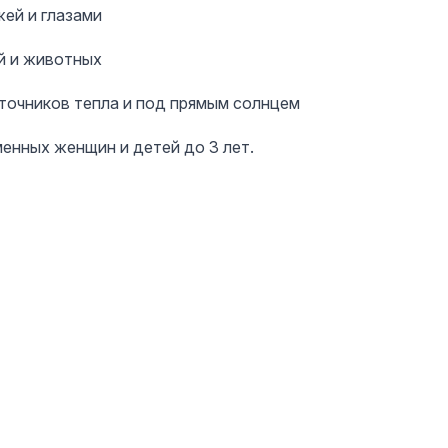
жей и глазами
й и животных
сточников тепла и под прямым солнцем
енных женщин и детей до 3 лет.