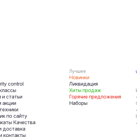
Лучшее
Новинки
ity control
Ликвидация
классы
Хиты продаж
 и статьи
Горячие предложения
и акции
Наборы
техники
к по сайту
каты Качества
и доставка
и контакты