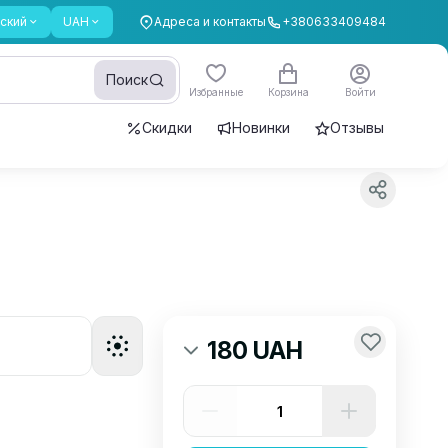
ский
UAH
Адреса и контакты
+380633409484
Поиск
Избранные
Корзина
Войти
Скидки
Новинки
Отзывы
180 UAH