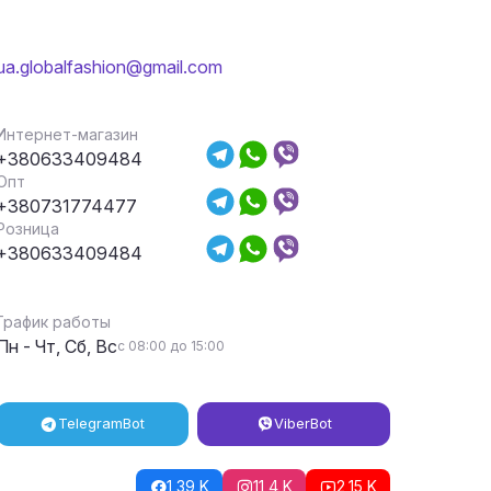
ua.globalfashion@gmail.com
Интернет-магазин
+380633409484
Опт
+380731774477
Розница
+380633409484
График работы
Пн - Чт, Сб, Вс
с 08:00 до 15:00
Telegram
Bot
Viber
Bot
1,39 K
11,4 K
2,15 K