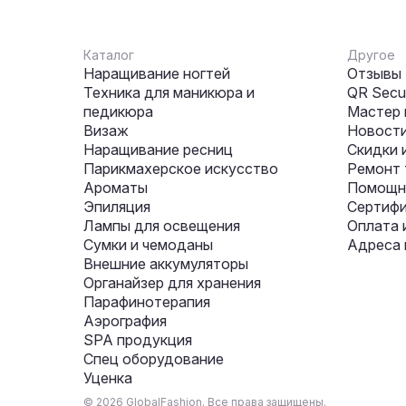
Каталог
Другое
Наращивание ногтей
Отзывы
Техника для маникюра и
QR Secur
педикюра
Мастер 
Визаж
Новости
Наращивание ресниц
Скидки 
Парикмахерское искусство
Ремонт 
Ароматы
Помощни
Эпиляция
Сертифи
Лампы для освещения
Оплата 
Сумки и чемоданы
Адреса 
Внешние аккумуляторы
Органайзер для хранения
Парафинотерапия
Аэрография
SPA продукция
Спец оборудование
Уценка
© 2026 GlobalFashion. Все права защищены.