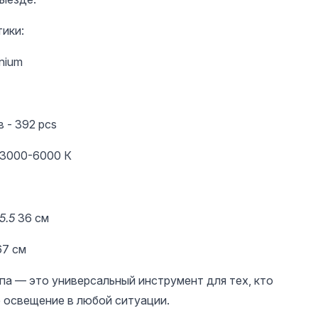
ики:
nium
 - 392 pcs
 3000-6000 К
5.5
36 см
на / диаметр дуги: 67 см
па — это универсальный инструмент для тех, кто
 освещение в любой ситуации.