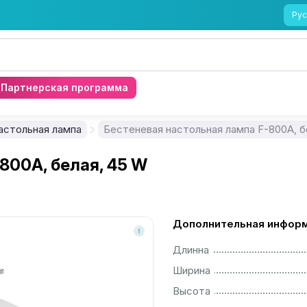
Рус
Партнерская программа
астольная лампа
Бестеневая настольная лампа F-800A, б
800A, белая, 45 W
Дополнительная инфор
................................................................................................................
Длинна
................................................................................................................
Ширина
................................................................................................................
Высота