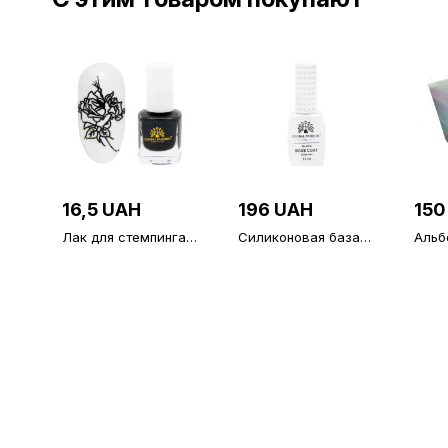
16,5 UAH
196 UAH
150
Лак для стемпинга
Силиконовая база
Альб
черный N1 (black)
Silicon Base Coat от
для 
Global Fashion, 12 мл
(вме
20 п