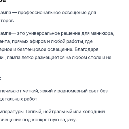
аторов
ента, прямых эфиров и любой работы, где
мерное и безтенцовое освещение. Благодаря
 , лампа легко размещается на любом столе и не
60 UAH
60 UAH
60 U
Гель лак Bee Nails 8
Гель лак Bee Nails 8
Гель ла
мл, 110
мл, 117
мл, 156
:
ечивают четкий, яркий и равномерный свет без
детальных работ.
мпературы Теплый, нейтральный или холодный
свещение под конкретную задачу.