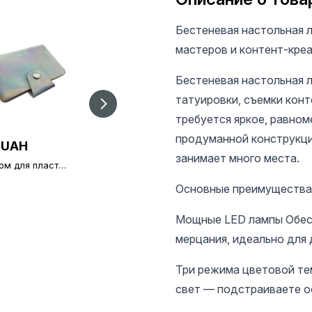
Бестеневая настольная лампа — профессиональное освещение для
мастеров и контент-кре
Бестеневая настольная лампа— это универсальное решение для маникюра,
татуировки, съемки конт
требуется яркое, равно
продуманной конструкции
 UAH
182 UAH
60 UAH
занимает много места.
ом для пластин
Кусачки для
Гель лак Bee Nails 8
стемпинга
кутикулы, Bee Nails,
мл, 98
стительность:
B3
Основные преимущества
ластин)
Мощные LED лампы Обесп
мерцания, идеально для 
Три режима цветовой те
свет — подстраиваете о