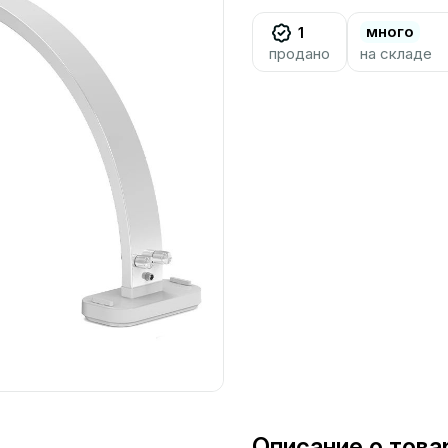
много
1
продано
на складе
Описание о това