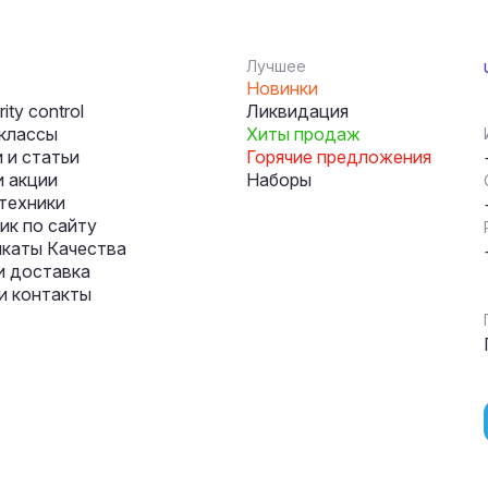
Лучшее
Новинки
ity control
Ликвидация
классы
Хиты продаж
 и статьи
Горячие предложения
и акции
Наборы
техники
к по сайту
каты Качества
и доставка
и контакты