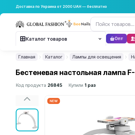
Доставка по Украина от 2000 UAH — бесплатно
Каталог товаров
Опт
Главная
Каталог
Лампы для освещения
Н
Бестеневая настольная лампа F-
Код продукта
26845
Купили
1 раз
NEW
................................................................................................................
................................................................................................................
................................................................................................................