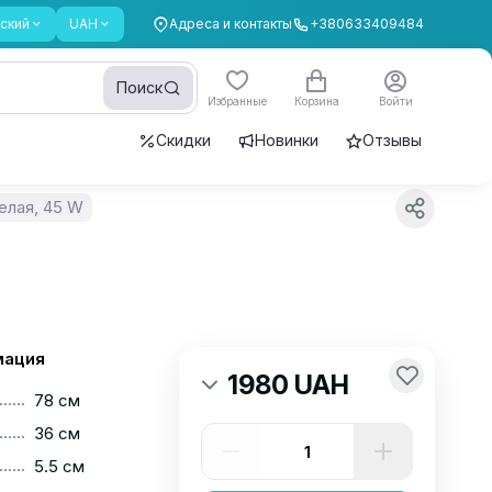
ский
UAH
Адреса и контакты
+380633409484
Поиск
Избранные
Корзина
Войти
Скидки
Новинки
Отзывы
елая, 45 W
мация
1980 UAH
......
78 см
......
36 см
......
5.5 см